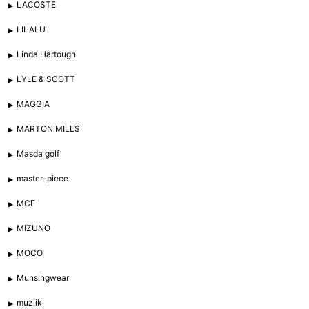
LACOSTE
LILALU
Linda Hartough
LYLE & SCOTT
MAGGIA
MARTON MILLS
Masda golf
master-piece
MCF
MIZUNO
MOCO
Munsingwear
muziik