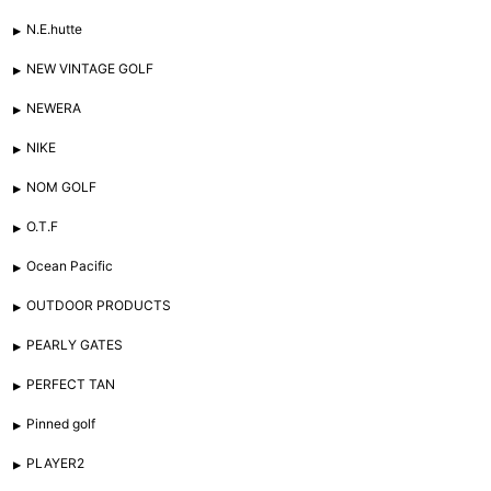
N.E.hutte
NEW VINTAGE GOLF
NEWERA
NIKE
NOM GOLF
O.T.F
Ocean Pacific
OUTDOOR PRODUCTS
PEARLY GATES
PERFECT TAN
Pinned golf
PLAYER2