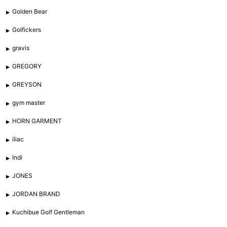
Golden Bear
Golfickers
gravis
GREGORY
GREYSON
gym master
HORN GARMENT
iliac
Indi
JONES
JORDAN BRAND
Kuchibue Golf Gentleman