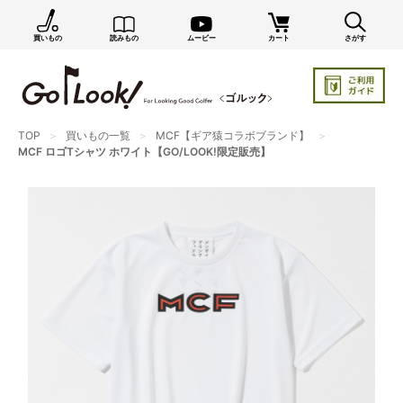
買いもの
読みもの
ムービー
カート
さがす
×
GO/LOOK! からのお知らせ（受信設定）
新商品情報や編集部のオススメ、オトクな情報・買い
忘れ通知等を受信できます。
TOP
買いもの一覧
MCF【ギア猿コラボブランド】
まだご登録でない方はぜひ！
MCF ロゴTシャツ ホワイト【GO/LOOK!限定販売】
店長ジャック厳選の新作商品情報をいち早くお届け（メルマガ）
編集部セレクトのスタイル提案・お得情報（ダイレクトメール）
カートに残っている商品のお知らせ（買い忘れ通知）
お知らせを受け取る
いつでもメール内のリンクから配信停止できます