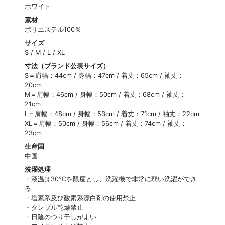
ホワイト
素材
ポリエステル100％
サイズ
S / M / L / XL
寸法（ブランド公表サイズ）
S＝肩幅：44cm / 身幅：47cm / 着丈：65cm / 袖丈：
20cm
M＝肩幅：46cm / 身幅：50cm / 着丈：68cm / 袖丈：
21cm
L＝肩幅：48cm / 身幅：53cm / 着丈：71cm / 袖丈：22cm
XL＝肩幅：50cm / 身幅：56cm / 着丈：74cm / 袖丈：
23cm
生産国
中国
洗濯処理
・液温は30℃を限度とし、洗濯機で非常に弱い洗濯ができ
る
・塩素系及び酸素系漂白剤の使用禁止
・タンブル乾燥禁止
・日陰のつり干しがよい