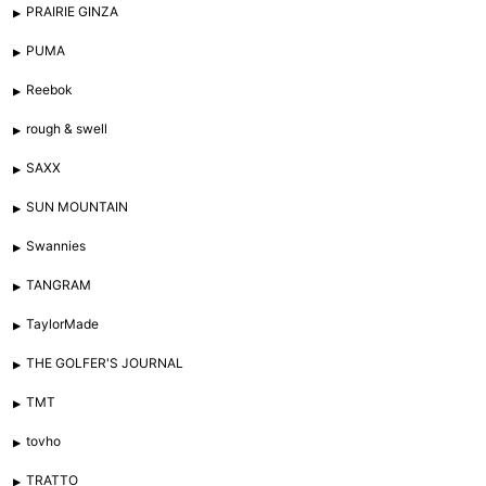
PRAIRIE GINZA
PUMA
Reebok
rough & swell
SAXX
SUN MOUNTAIN
Swannies
TANGRAM
TaylorMade
THE GOLFER'S JOURNAL
TMT
tovho
TRATTO