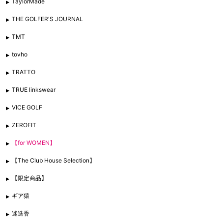
TaylorMade
THE GOLFER'S JOURNAL
TMT
tovho
TRATTO
TRUE linkswear
VICE GOLF
ZEROFIT
【for WOMEN】
【The Club House Selection】
【限定商品】
ギア猿
迷迭香