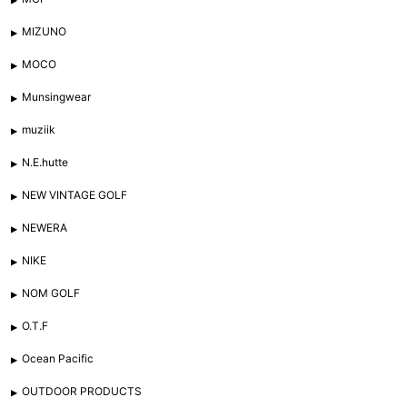
MIZUNO
MOCO
Munsingwear
muziik
N.E.hutte
NEW VINTAGE GOLF
NEWERA
NIKE
NOM GOLF
O.T.F
Ocean Pacific
OUTDOOR PRODUCTS