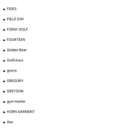
FIDES
FIELD DAY
FORAY GOLF
FOURTEEN
Golden Bear
Golfickers
gravis
GREGORY
GREYSON
gym master
HORN GARMENT
iliac