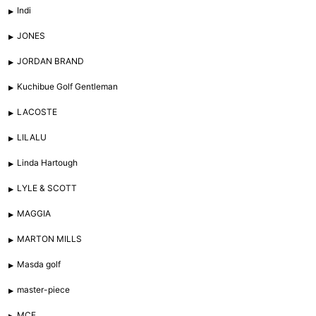
Indi
JONES
JORDAN BRAND
Kuchibue Golf Gentleman
LACOSTE
LILALU
Linda Hartough
LYLE & SCOTT
MAGGIA
MARTON MILLS
Masda golf
master-piece
MCF