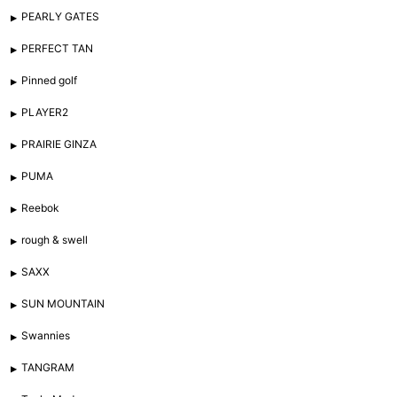
PEARLY GATES
PERFECT TAN
Pinned golf
PLAYER2
PRAIRIE GINZA
PUMA
Reebok
rough & swell
SAXX
SUN MOUNTAIN
Swannies
TANGRAM