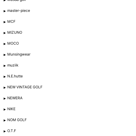
master-piece
MCF
MIZUNO
MOCO
Munsingwear
muziik
N.E.hutte
NEW VINTAGE GOLF
NEWERA
NIKE
NOM GOLF
O.T.F