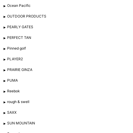
Ocean Pacific
OUTDOOR PRODUCTS
PEARLY GATES
PERFECT TAN
Pinned golf
PLAYER2
PRAIRIE GINZA
PUMA
Reebok
rough & swell
SAXX
SUN MOUNTAIN