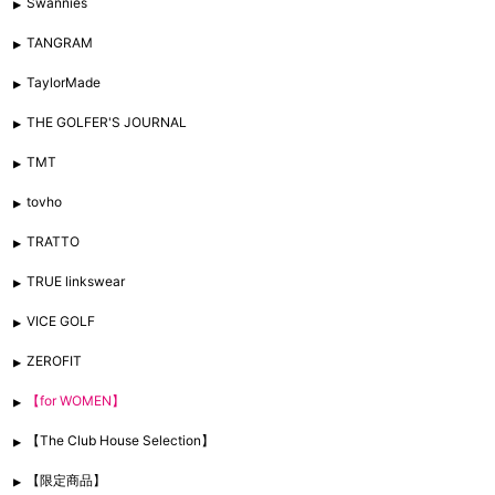
Swannies
TANGRAM
TaylorMade
THE GOLFER'S JOURNAL
TMT
tovho
TRATTO
TRUE linkswear
VICE GOLF
ZEROFIT
【for WOMEN】
【The Club House Selection】
【限定商品】