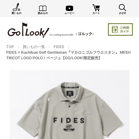
買いもの
読みもの
ムービー
カート
さがす
×
GO/LOOK! からのお知らせ（受信設定）
新商品情報や編集部のオススメ、オトクな情報・買い
忘れ通知等を受信できます。
TOP
買いもの一覧
FIDES
まだご登録でない方はぜひ！
FIDES × Kuchibue Golf Gentleman『マカロニゴルフウエスタン』 MESH
TRICOT LOGO POLO / ベージュ【GO/LOOK!限定販売】
店長ジャック厳選の新作商品情報をいち早くお届け（メルマガ）
編集部セレクトのスタイル提案・お得情報（ダイレクトメール）
カートに残っている商品のお知らせ（買い忘れ通知）
お知らせを受け取る
いつでもメール内のリンクから配信停止できます