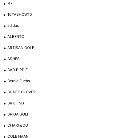
'47
10YASHOW10
adidas
ALBERTO
ARTISAN GOLF
ASHER
BAD BIRDIE
Bernie Fuchs
BLACK CLOVER
BRIEFING
BRIGA GOLF
CHARI＆CO
COLE HAAN