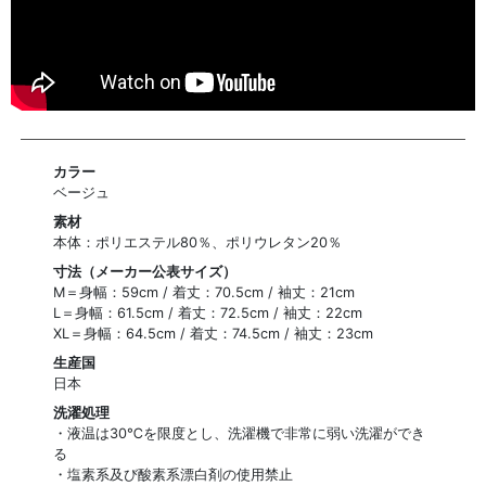
カラー
ベージュ
素材
本体：ポリエステル80％、ポリウレタン20％
寸法（メーカー公表サイズ）
M＝身幅：59cm / 着丈：70.5cm / 袖丈：21cm
L＝身幅：61.5cm / 着丈：72.5cm / 袖丈：22cm
XL＝身幅：64.5cm / 着丈：74.5cm / 袖丈：23cm
生産国
日本
洗濯処理
・液温は30℃を限度とし、洗濯機で非常に弱い洗濯ができ
る
・塩素系及び酸素系漂白剤の使用禁止