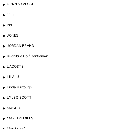
HORN GARMENT
iliac
Indi
JONES
JORDAN BRAND
Kuchibue Golf Gentleman
LACOSTE
LILALU
Linda Hartough
LYLE & SCOTT
MAGGIA
MARTON MILLS
Masda golf