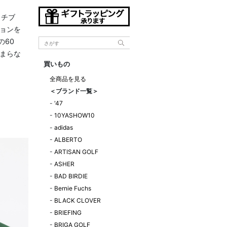
クチブ
ョンを
の60
まらな
買いもの
全商品を見る
＜ブランド一覧＞
-
'47
-
10YASHOW10
-
adidas
-
ALBERTO
-
ARTISAN GOLF
-
ASHER
-
BAD BIRDIE
-
Bernie Fuchs
-
BLACK CLOVER
-
BRIEFING
-
BRIGA GOLF