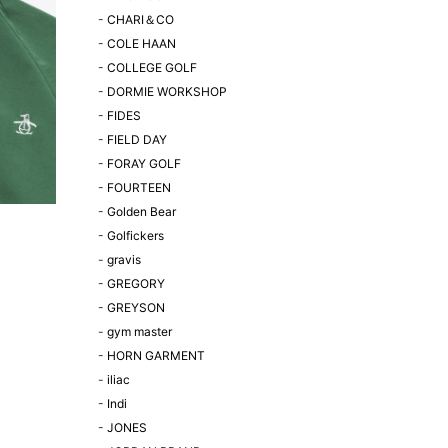
-
CHARI＆CO
-
COLE HAAN
-
COLLEGE GOLF
-
DORMIE WORKSHOP
-
FIDES
-
FIELD DAY
-
FORAY GOLF
-
FOURTEEN
-
Golden Bear
-
Golfickers
-
gravis
-
GREGORY
-
GREYSON
-
gym master
-
HORN GARMENT
-
iliac
-
Indi
-
JONES