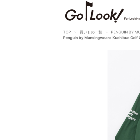
×
GO/LOOK! からのお知らせ
（受信設定）
新商品情報や編集部のオススメ、
TOP
買いもの一覧
PENGUIN BY M
Penguin by Munsingwear× Kuchibu
オトクな情報・買い忘れ通知等を
受信できます。
まだご登録でない方はぜひ！
店長ジャック厳選の新作商品情報をいち早くお届
け（メルマガ）
編集部セレクトのスタイル提案・お得情報（ダイ
レクトメール）
カートに残っている商品のお知らせ（買い忘れ通
知）
お知らせを受け取る