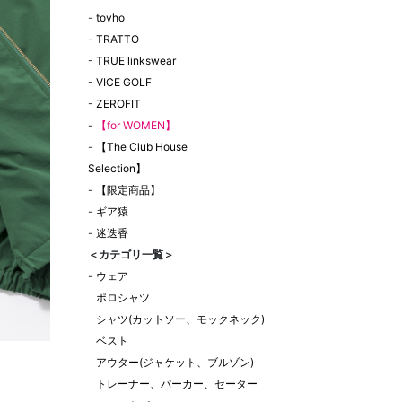
-
tovho
-
TRATTO
-
TRUE linkswear
-
VICE GOLF
-
ZEROFIT
-
【for WOMEN】
-
【The Club House
Selection】
-
【限定商品】
-
ギア猿
-
迷迭香
＜カテゴリ一覧＞
-
ウェア
ポロシャツ
シャツ(カットソー、モックネック)
ベスト
アウター(ジャケット、ブルゾン)
トレーナー、パーカー、セーター