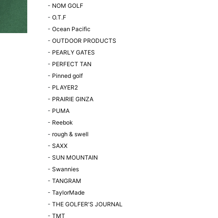
-
NOM GOLF
-
O.T.F
-
Ocean Pacific
-
OUTDOOR PRODUCTS
-
PEARLY GATES
-
PERFECT TAN
-
Pinned golf
-
PLAYER2
-
PRAIRIE GINZA
-
PUMA
-
Reebok
-
rough & swell
-
SAXX
-
SUN MOUNTAIN
-
Swannies
-
TANGRAM
-
TaylorMade
-
THE GOLFER'S JOURNAL
-
TMT