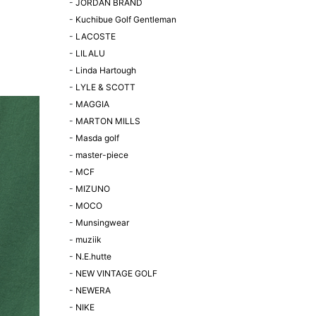
-
JORDAN BRAND
-
Kuchibue Golf Gentleman
-
LACOSTE
-
LILALU
-
Linda Hartough
-
LYLE & SCOTT
-
MAGGIA
-
MARTON MILLS
-
Masda golf
-
master-piece
-
MCF
-
MIZUNO
-
MOCO
-
Munsingwear
-
muziik
-
N.E.hutte
-
NEW VINTAGE GOLF
-
NEWERA
-
NIKE