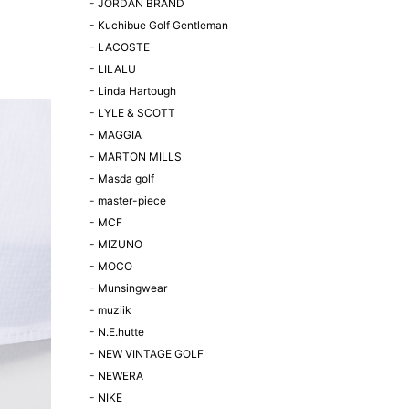
-
JORDAN BRAND
-
Kuchibue Golf Gentleman
-
LACOSTE
-
LILALU
-
Linda Hartough
-
LYLE & SCOTT
-
MAGGIA
-
MARTON MILLS
-
Masda golf
-
master-piece
-
MCF
-
MIZUNO
-
MOCO
-
Munsingwear
-
muziik
-
N.E.hutte
-
NEW VINTAGE GOLF
-
NEWERA
-
NIKE