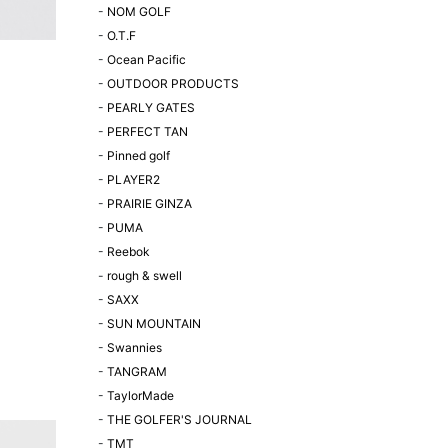
-
NOM GOLF
-
O.T.F
-
Ocean Pacific
-
OUTDOOR PRODUCTS
-
PEARLY GATES
-
PERFECT TAN
-
Pinned golf
-
PLAYER2
-
PRAIRIE GINZA
-
PUMA
-
Reebok
-
rough & swell
-
SAXX
-
SUN MOUNTAIN
-
Swannies
-
TANGRAM
-
TaylorMade
-
THE GOLFER'S JOURNAL
-
TMT