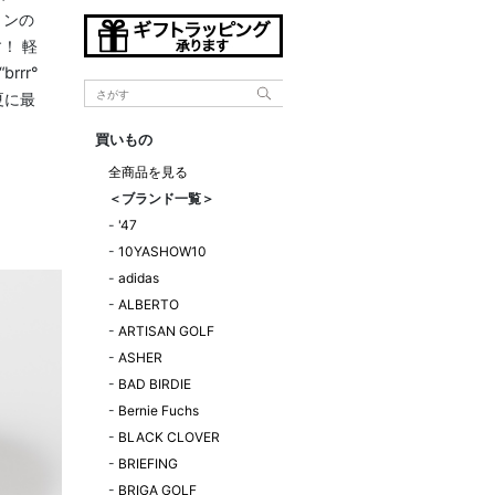
ョンの
す！ 軽
rr°
夏に最
買いもの
全商品を見る
＜ブランド一覧＞
-
'47
-
10YASHOW10
-
adidas
-
ALBERTO
-
ARTISAN GOLF
-
ASHER
-
BAD BIRDIE
-
Bernie Fuchs
-
BLACK CLOVER
-
BRIEFING
-
BRIGA GOLF