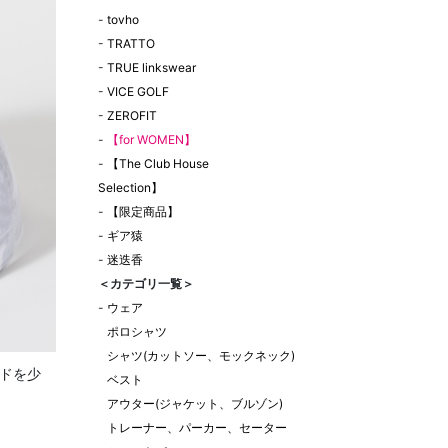
-
tovho
-
TRATTO
-
TRUE linkswear
-
VICE GOLF
-
ZEROFIT
-
【for WOMEN】
-
【The Club House
Selection】
-
【限定商品】
-
ギア猿
-
迷迭香
＜カテゴリ一覧＞
-
ウェア
ポロシャツ
シャツ(カットソー、モックネック)
ドを少
ベスト
アウター(ジャケット、ブルゾン)
トレーナー、パーカー、セーター