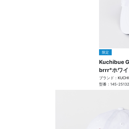
限定
Kuchibue G
brrr°ホワ
ブランド：
KUCH
型番：
145-2513