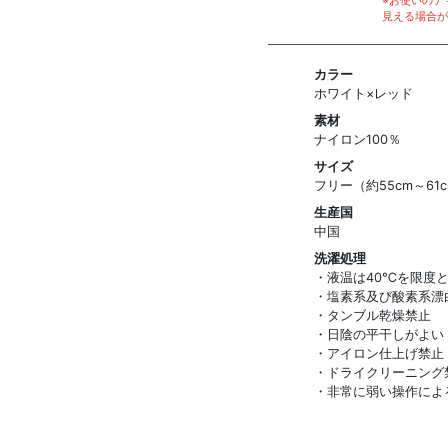
※お使いのデ
見える場合が
カラー
ホワイト×レッド
素材
ナイロン100％
サイズ
フリー（約55cm～61
生産国
中国
洗濯処理
・液温は40℃を限度
・塩素系及び酸素系漂
・タンブル乾燥禁止
・日陰の平干しがよい
・アイロン仕上げ禁止
・ドライクリーニング
・非常に弱い操作によ