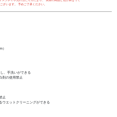
ィスプレイや光の当たり方により、 実際の商品と色が異なって
ございます。 予めご了承ください。
cm）
とし、手洗いができる
白剤の使用禁止
禁止
るウエットクリーニングができる