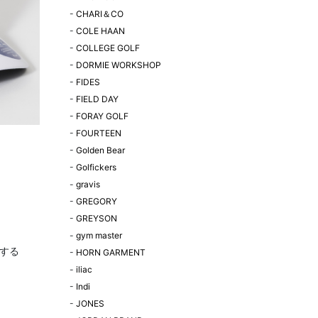
-
CHARI＆CO
-
COLE HAAN
-
COLLEGE GOLF
-
DORMIE WORKSHOP
-
FIDES
-
FIELD DAY
-
FORAY GOLF
-
FOURTEEN
-
Golden Bear
-
Golfickers
-
gravis
-
GREGORY
-
GREYSON
-
gym master
する
-
HORN GARMENT
-
iliac
-
Indi
-
JONES