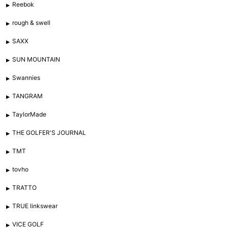
Reebok
rough & swell
SAXX
SUN MOUNTAIN
Swannies
TANGRAM
TaylorMade
THE GOLFER'S JOURNAL
TMT
tovho
TRATTO
TRUE linkswear
VICE GOLF