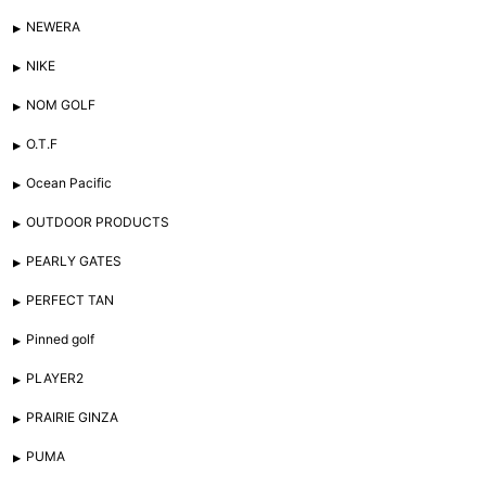
NEWERA
NIKE
NOM GOLF
O.T.F
Ocean Pacific
OUTDOOR PRODUCTS
PEARLY GATES
PERFECT TAN
Pinned golf
PLAYER2
PRAIRIE GINZA
PUMA