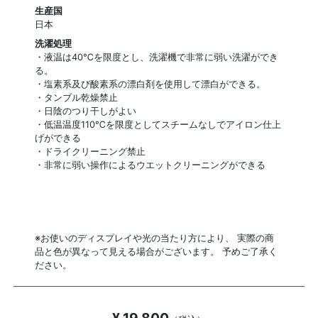
生産国
日本
洗濯処理
・液温は40℃を限度とし、洗濯機で非常に弱い洗濯ができ
る。
・塩素系及び酸素系の漂白剤を使用して漂白ができる。
・タンブル乾燥禁止
・日陰のつり干しがよい
・低温温度110℃を限度としてスチームなしでアイロン仕上
げができる
・ドライクリーニング禁止
・非常に弱い操作によるウエットクリーニングができる
※お使いのディスプレイや光の当たり方により、 実際の商
品と色が異なって見える場合がございます。 予めご了承く
ださい。
¥ 19,800