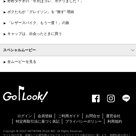
野村タケオの「今月はコレ、ポチリました！」
ボクたちが「グレイソン」を “推す” 理由
「レザースパイク、もう一度！」の旅
キャップは、出会ったときに買う
スペシャルムービー
全ムービーを見る
ログイン
会員登録
ご利用ガイド
お問合せ
運営会社
特定商取引法に基づく表記
プライバシーポリシー
利用規約
Copyright ©
GOLF NETWORK PLUS INC.
All Rights Reserved.
サイト内の文章、画像などの著作権はゴルフネットワークプラス株式会社に属します。無断転載を禁止し