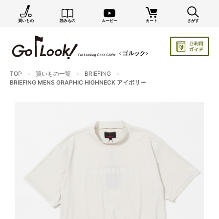
買いもの
読みもの
ムービー
カート
さがす
×
GO/LOOK! からのお知らせ（受信設定）
新商品情報や編集部のオススメ、オトクな情報・買い
忘れ通知等を受信できます。
TOP
買いもの一覧
BRIEFING
まだご登録でない方はぜひ！
BRIEFING MENS GRAPHIC HIGHNECK アイボリー
店長ジャック厳選の新作商品情報をいち早くお届け（メルマガ）
編集部セレクトのスタイル提案・お得情報（ダイレクトメール）
カートに残っている商品のお知らせ（買い忘れ通知）
お知らせを受け取る
いつでもメール内のリンクから配信停止できます