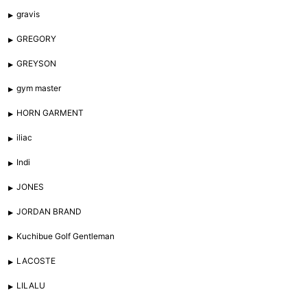
gravis
GREGORY
GREYSON
gym master
HORN GARMENT
iliac
Indi
JONES
JORDAN BRAND
Kuchibue Golf Gentleman
LACOSTE
LILALU