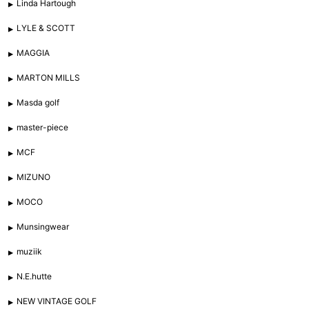
Linda Hartough
LYLE & SCOTT
MAGGIA
MARTON MILLS
Masda golf
master-piece
MCF
MIZUNO
MOCO
Munsingwear
muziik
N.E.hutte
NEW VINTAGE GOLF