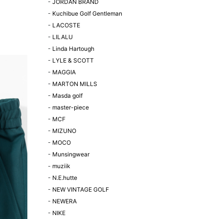
-
JORDAN BRAND
-
Kuchibue Golf Gentleman
-
LACOSTE
-
LILALU
-
Linda Hartough
-
LYLE & SCOTT
-
MAGGIA
-
MARTON MILLS
-
Masda golf
-
master-piece
-
MCF
-
MIZUNO
-
MOCO
-
Munsingwear
-
muziik
-
N.E.hutte
-
NEW VINTAGE GOLF
-
NEWERA
-
NIKE