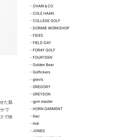
-
CHARI＆CO
-
COLE HAAN
-
COLLEGE GOLF
-
DORMIE WORKSHOP
-
FIDES
-
FIELD DAY
-
FORAY GOLF
-
FOURTEEN
-
Golden Bear
-
Golfickers
-
gravis
-
GREGORY
-
GREYSON
-
gym master
せた肌
-
HORN GARMENT
やかで
-
iliac
スで快
-
Indi
-
JONES