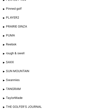
Pinned golf
PLAYER2
PRAIRIE GINZA
PUMA
Reebok
rough & swell
SAXX
SUN MOUNTAIN
Swannies
TANGRAM
TaylorMade
THE GOLFER'S JOURNAL