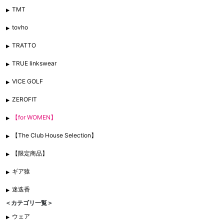
TMT
tovho
TRATTO
TRUE linkswear
VICE GOLF
ZEROFIT
【for WOMEN】
【The Club House Selection】
【限定商品】
ギア猿
迷迭香
＜カテゴリ一覧＞
ウェア