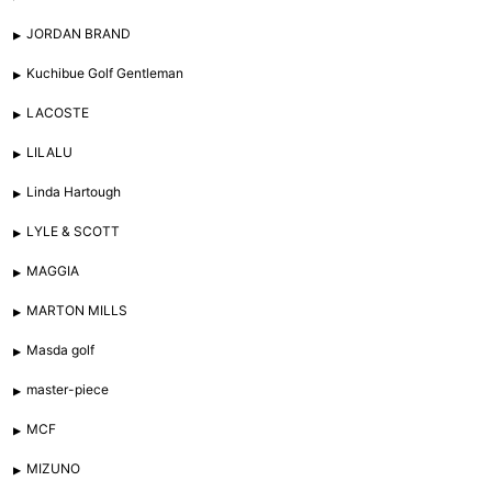
JORDAN BRAND
Kuchibue Golf Gentleman
LACOSTE
LILALU
Linda Hartough
LYLE & SCOTT
MAGGIA
MARTON MILLS
Masda golf
master-piece
MCF
MIZUNO