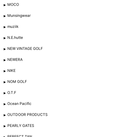
MOCO
Munsingwear
muziik
N.E.hutte
NEW VINTAGE GOLF
NEWERA
NIKE
NOM GOLF
O.T.F
Ocean Pacific
OUTDOOR PRODUCTS
PEARLY GATES
PERFECT TAN