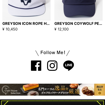
GREYSON ICON ROPE HAT / ARCTIC アイコンロープハット
GREYSON COYWOLF PERFORATED BLANK SPORT HAT / MALTESE BLUE
¥ 10,450
¥ 12,100