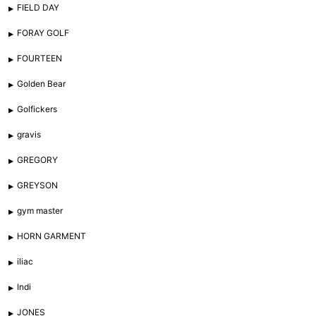
FIELD DAY
FORAY GOLF
FOURTEEN
Golden Bear
Golfickers
gravis
GREGORY
GREYSON
gym master
HORN GARMENT
iliac
Indi
JONES