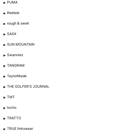
PUMA
Reebok
rough & swell
SAXX
SUN MOUNTAIN
Swannies
TANGRAM
TaylorMade
THE GOLFER'S JOURNAL
TMT
tovho
TRATTO
TRUE linkswear