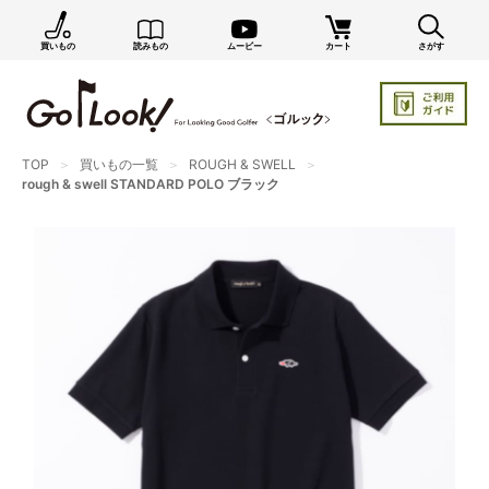
買いもの
読みもの
ムービー
カート
さがす
×
GO/LOOK! からのお知らせ（受信設定）
新商品情報や編集部のオススメ、オトクな情報・買い
忘れ通知等を受信できます。
まだご登録でない方はぜひ！
TOP
買いもの一覧
ROUGH & SWELL
rough & swell STANDARD POLO ブラック
店長ジャック厳選の新作商品情報をいち早くお届け（メルマガ）
編集部セレクトのスタイル提案・お得情報（ダイレクトメール）
カートに残っている商品のお知らせ（買い忘れ通知）
お知らせを受け取る
いつでもメール内のリンクから配信停止できます