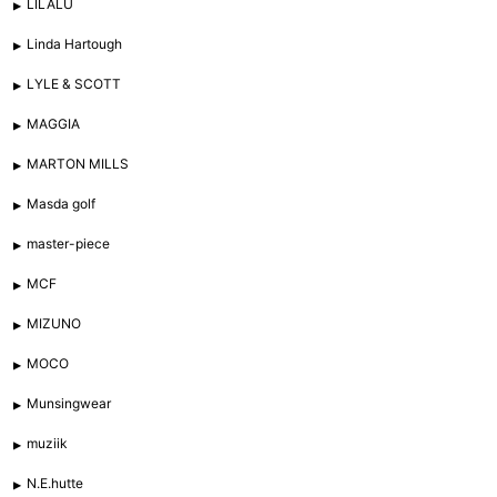
LILALU
Linda Hartough
LYLE & SCOTT
MAGGIA
MARTON MILLS
Masda golf
master-piece
MCF
MIZUNO
MOCO
Munsingwear
muziik
N.E.hutte