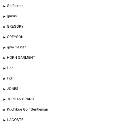
Golfickers
gravis
GREGORY
GREYSON
gym master
HORN GARMENT
iliac
Indi
JONES
JORDAN BRAND
Kuchibue Golf Gentleman
LACOSTE