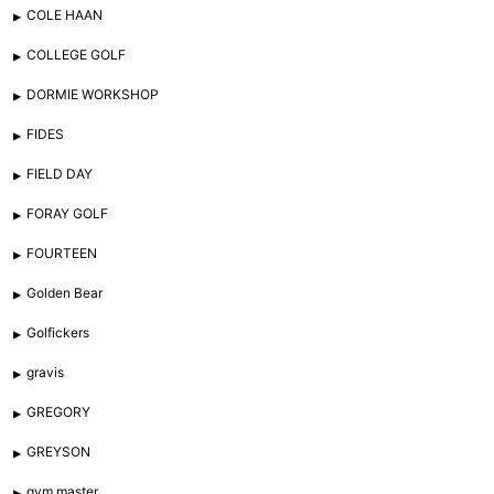
COLE HAAN
COLLEGE GOLF
DORMIE WORKSHOP
FIDES
FIELD DAY
FORAY GOLF
FOURTEEN
Golden Bear
Golfickers
gravis
GREGORY
GREYSON
gym master