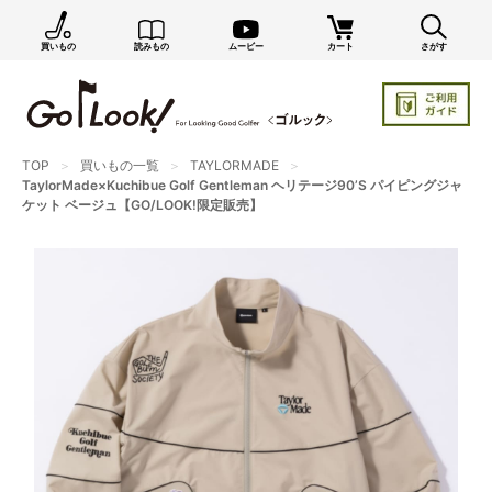
買いもの
読みもの
ムービー
カート
さがす
×
GO/LOOK! からのお知らせ（受信設定）
新商品情報や編集部のオススメ、オトクな情報・買い
忘れ通知等を受信できます。
TOP
買いもの一覧
TAYLORMADE
まだご登録でない方はぜひ！
TaylorMade×Kuchibue Golf Gentleman ヘリテージ90’S パイピングジャ
ケット ベージュ【GO/LOOK!限定販売】
店長ジャック厳選の新作商品情報をいち早くお届け（メルマガ）
編集部セレクトのスタイル提案・お得情報（ダイレクトメール）
カートに残っている商品のお知らせ（買い忘れ通知）
お知らせを受け取る
いつでもメール内のリンクから配信停止できます