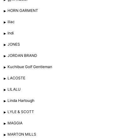
HORN GARMENT
iliac
Indi
JONES
JORDAN BRAND
Kuchibue Golf Gentleman
LACOSTE
LILALU
Linda Hartough
LYLE & SCOTT
MAGGIA
MARTON MILLS