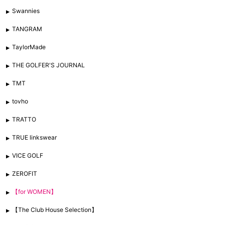
Swannies
TANGRAM
TaylorMade
THE GOLFER'S JOURNAL
TMT
tovho
TRATTO
TRUE linkswear
VICE GOLF
ZEROFIT
【for WOMEN】
【The Club House Selection】