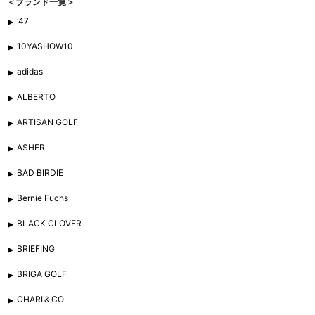
＜ブランド一覧＞
'47
10YASHOW10
adidas
ALBERTO
ARTISAN GOLF
ASHER
BAD BIRDIE
Bernie Fuchs
BLACK CLOVER
BRIEFING
BRIGA GOLF
CHARI＆CO