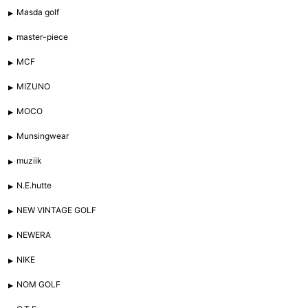
Masda golf
master-piece
MCF
MIZUNO
MOCO
Munsingwear
muziik
N.E.hutte
NEW VINTAGE GOLF
NEWERA
NIKE
NOM GOLF