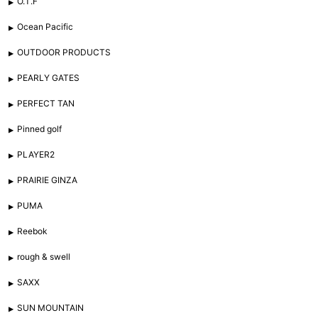
O.T.F
Ocean Pacific
OUTDOOR PRODUCTS
PEARLY GATES
PERFECT TAN
Pinned golf
PLAYER2
PRAIRIE GINZA
PUMA
Reebok
rough & swell
SAXX
SUN MOUNTAIN