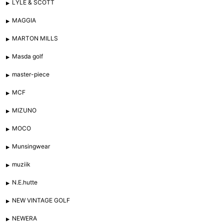
LYLE & SCOTT
MAGGIA
MARTON MILLS
Masda golf
master-piece
MCF
MIZUNO
MOCO
Munsingwear
muziik
N.E.hutte
NEW VINTAGE GOLF
NEWERA