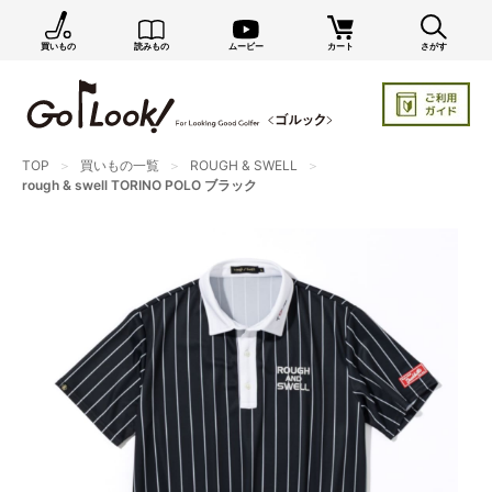
買いもの
読みもの
ムービー
カート
さがす
×
GO/LOOK! からのお知らせ（受信設定）
新商品情報や編集部のオススメ、オトクな情報・買い
忘れ通知等を受信できます。
TOP
買いもの一覧
ROUGH & SWELL
まだご登録でない方はぜひ！
rough & swell TORINO POLO ブラック
店長ジャック厳選の新作商品情報をいち早くお届け（メルマガ）
編集部セレクトのスタイル提案・お得情報（ダイレクトメール）
カートに残っている商品のお知らせ（買い忘れ通知）
お知らせを受け取る
いつでもメール内のリンクから配信停止できます