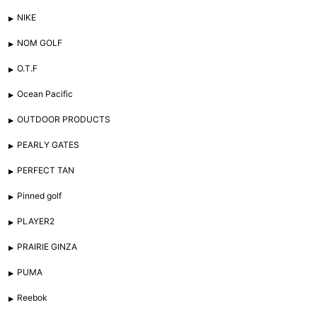
NIKE
NOM GOLF
O.T.F
Ocean Pacific
OUTDOOR PRODUCTS
PEARLY GATES
PERFECT TAN
Pinned golf
PLAYER2
PRAIRIE GINZA
PUMA
Reebok