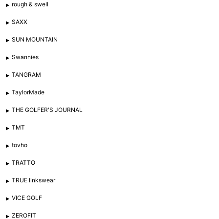
rough & swell
SAXX
SUN MOUNTAIN
Swannies
TANGRAM
TaylorMade
THE GOLFER'S JOURNAL
TMT
tovho
TRATTO
TRUE linkswear
VICE GOLF
ZEROFIT