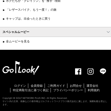
ボクたちが「グレイソン」を “推す” 理由
「レザースパイク、もう一度！」の旅
キャップは、出会ったときに買う
スペシャルムービー
全ムービーを見る
ログイン
会員登録
ご利用ガイド
お問合せ
運営会社
特定商取引法に基づく表記
プライバシーポリシー
利用規約
Copyright ©
GOLF NETWORK PLUS INC.
All Rights Reserved.
サイト内の文章、画像などの著作権はゴルフネットワークプラス株式会社に属します。無断転載を禁止し
ます。