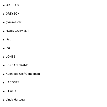
GREGORY
GREYSON
gym master
HORN GARMENT
iliac
Indi
JONES
JORDAN BRAND
Kuchibue Golf Gentleman
LACOSTE
LILALU
Linda Hartough