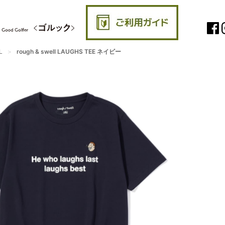
L
rough & swell LAUGHS TEE ネイビー