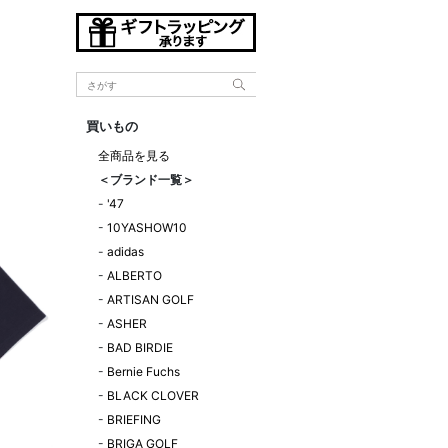
買いもの
全商品を見る
＜ブランド一覧＞
-
'47
-
10YASHOW10
-
adidas
-
ALBERTO
-
ARTISAN GOLF
-
ASHER
-
BAD BIRDIE
-
Bernie Fuchs
-
BLACK CLOVER
-
BRIEFING
-
BRIGA GOLF