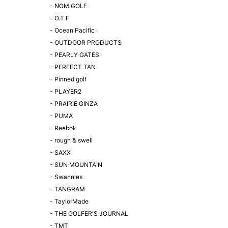
-
NOM GOLF
-
O.T.F
-
Ocean Pacific
-
OUTDOOR PRODUCTS
-
PEARLY GATES
-
PERFECT TAN
-
Pinned golf
-
PLAYER2
-
PRAIRIE GINZA
-
PUMA
-
Reebok
-
rough & swell
-
SAXX
-
SUN MOUNTAIN
-
Swannies
-
TANGRAM
-
TaylorMade
-
THE GOLFER'S JOURNAL
-
TMT