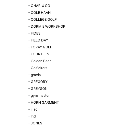
-
CHARI＆CO
-
COLE HAAN
-
COLLEGE GOLF
-
DORMIE WORKSHOP
-
FIDES
-
FIELD DAY
-
FORAY GOLF
-
FOURTEEN
-
Golden Bear
-
Golfickers
-
gravis
-
GREGORY
-
GREYSON
-
gym master
-
HORN GARMENT
-
iliac
-
Indi
-
JONES