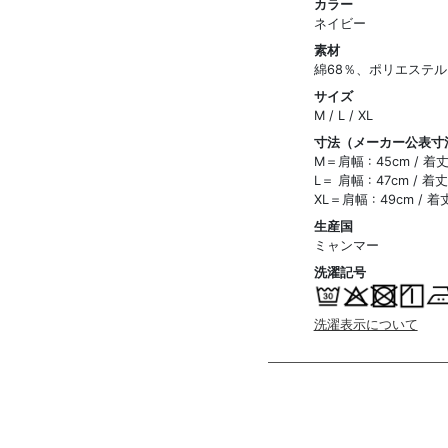
カラー
ネイビー
素材
綿68％、ポリエステル
サイズ
M / L / XL
寸法（メーカー公表寸
M＝肩幅 : 45cm / 着
L＝ 肩幅 : 47cm / 着
XL＝肩幅 : 49cm / 
生産国
ミャンマー
洗濯記号
洗濯表示について