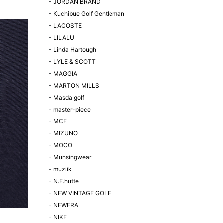
-
JORDAN BRAND
-
Kuchibue Golf Gentleman
-
LACOSTE
-
LILALU
-
Linda Hartough
-
LYLE & SCOTT
-
MAGGIA
-
MARTON MILLS
-
Masda golf
-
master-piece
-
MCF
-
MIZUNO
-
MOCO
-
Munsingwear
-
muziik
-
N.E.hutte
-
NEW VINTAGE GOLF
-
NEWERA
-
NIKE