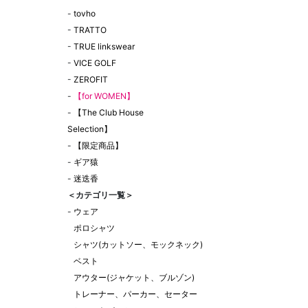
-
tovho
-
TRATTO
-
TRUE linkswear
-
VICE GOLF
-
ZEROFIT
-
【for WOMEN】
-
【The Club House
Selection】
-
【限定商品】
-
ギア猿
-
迷迭香
＜カテゴリ一覧＞
-
ウェア
ポロシャツ
シャツ(カットソー、モックネック)
ベスト
アウター(ジャケット、ブルゾン)
トレーナー、パーカー、セーター