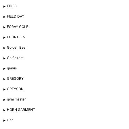
FIDES
FIELD DAY
FORAY GOLF
FOURTEEN
Golden Bear
Golfickers
gravis
GREGORY
GREYSON
gym master
HORN GARMENT
iliac