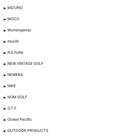
MIZUNO
MOCO
Munsingwear
muziik
N.E.hutte
NEW VINTAGE GOLF
NEWERA
NIKE
NOM GOLF
O.T.F
Ocean Pacific
OUTDOOR PRODUCTS