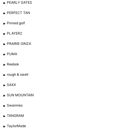
PEARLY GATES
PERFECT TAN
Pinned golf
PLAYER2
PRAIRIE GINZA
PUMA
Reebok
rough & swell
SAXX
SUN MOUNTAIN
Swannies
TANGRAM
TaylorMade