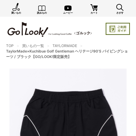
買いもの
読みもの
ムービー
カート
さがす
TOP
買いもの一覧
TAYLORMADE
TaylorMade×Kuchibue Golf Gentleman ヘリテージ90’S パイピングショ
ーツ / ブラック【GO/LOOK!限定販売】