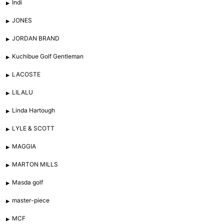
Indi
JONES
JORDAN BRAND
Kuchibue Golf Gentleman
LACOSTE
LILALU
Linda Hartough
LYLE & SCOTT
MAGGIA
MARTON MILLS
Masda golf
master-piece
MCF