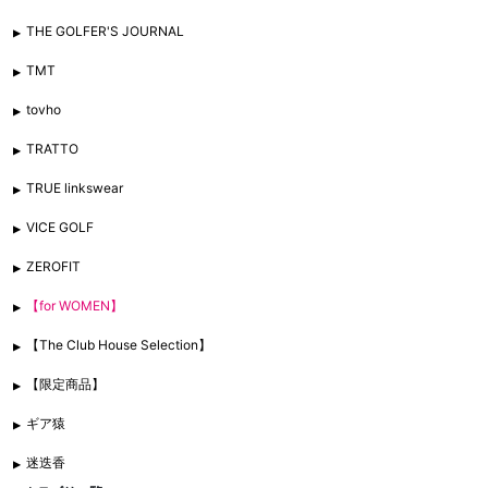
THE GOLFER'S JOURNAL
TMT
tovho
TRATTO
TRUE linkswear
VICE GOLF
ZEROFIT
【for WOMEN】
【The Club House Selection】
【限定商品】
ギア猿
迷迭香