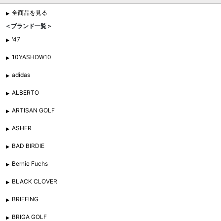
全商品を見る
＜ブランド一覧＞
'47
10YASHOW10
adidas
ALBERTO
ARTISAN GOLF
ASHER
BAD BIRDIE
Bernie Fuchs
BLACK CLOVER
BRIEFING
BRIGA GOLF