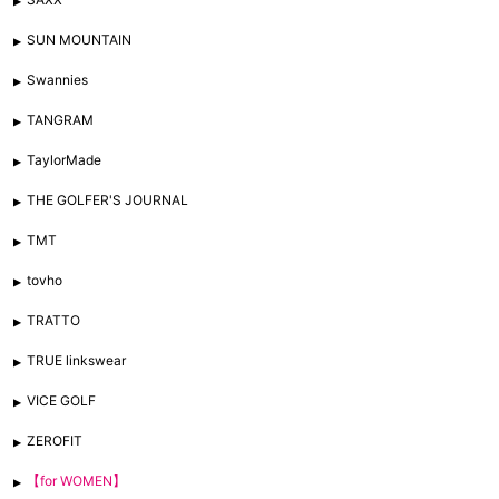
SUN MOUNTAIN
Swannies
TANGRAM
TaylorMade
THE GOLFER'S JOURNAL
TMT
tovho
TRATTO
TRUE linkswear
VICE GOLF
ZEROFIT
【for WOMEN】