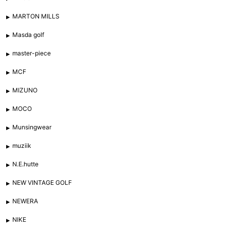
MARTON MILLS
Masda golf
master-piece
MCF
MIZUNO
MOCO
Munsingwear
muziik
N.E.hutte
NEW VINTAGE GOLF
NEWERA
NIKE