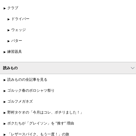
クラブ
ドライバー
ウェッジ
パター
練習器具
読みもの
読みものの全記事を見る
ゴルック春のポロシャツ祭り
ゴルフメガネズ
野村タケオの「今月はコレ、ポチリました！」
ボクたちが「グレイソン」を “推す” 理由
「レザースパイク、もう一度！」の旅