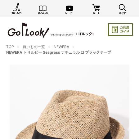
買いもの
読みもの
ムービー
カート
さがす
×
GO/LOOK! からのお知らせ（受信設定）
新商品情報や編集部のオススメ、オトクな情報・買い
忘れ通知等を受信できます。
まだご登録でない方はぜひ！
TOP
買いもの一覧
NEWERA
NEWERA トリルビー Seagrass ナチュラル □ ブラックテープ
店長ジャック厳選の新作商品情報をいち早くお届け（メルマガ）
編集部セレクトのスタイル提案・お得情報（ダイレクトメール）
カートに残っている商品のお知らせ（買い忘れ通知）
お知らせを受け取る
いつでもメール内のリンクから配信停止できます