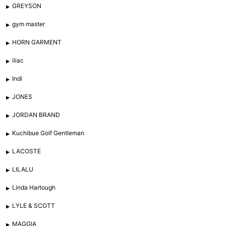
GREYSON
gym master
HORN GARMENT
iliac
Indi
JONES
JORDAN BRAND
Kuchibue Golf Gentleman
LACOSTE
LILALU
Linda Hartough
LYLE & SCOTT
MAGGIA