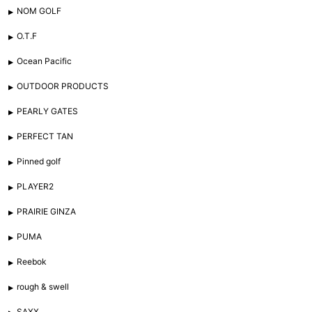
NOM GOLF
O.T.F
Ocean Pacific
OUTDOOR PRODUCTS
PEARLY GATES
PERFECT TAN
Pinned golf
PLAYER2
PRAIRIE GINZA
PUMA
Reebok
rough & swell
SAXX