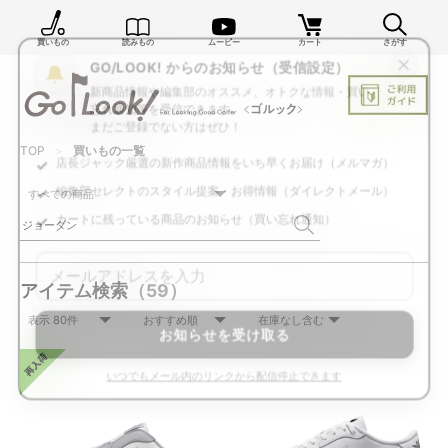
買いもの
読みもの
ムービー
カート
さがす
×
GO/LOOK! からのお知らせ（受信設定）
新商品情報や編集部のオススメ、オトクな情報・買い
忘れ通知等を受信できます。
TOP
買いもの一覧
まだご登録でない方はぜひ！
店長ジャック厳選の新作商品情報をいち早くお届け（メルマガ）
編集部セレクトのスタイル提案・お得情報（ダイレクトメール）
カートに残っている商品のお知らせ（買い忘れ通知）
アイテム検索
（59）
お知らせを受け取る
いつでもメール内のリンクから配信停止できます