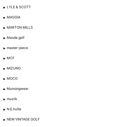
LYLE & SCOTT
MAGGIA
MARTON MILLS
Masda golf
master-piece
MCF
MIZUNO
MOCO
Munsingwear
muziik
N.E.hutte
NEW VINTAGE GOLF