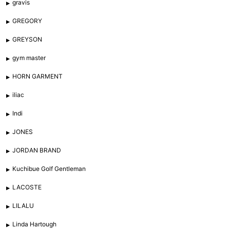
gravis
GREGORY
GREYSON
gym master
HORN GARMENT
iliac
Indi
JONES
JORDAN BRAND
Kuchibue Golf Gentleman
LACOSTE
LILALU
Linda Hartough