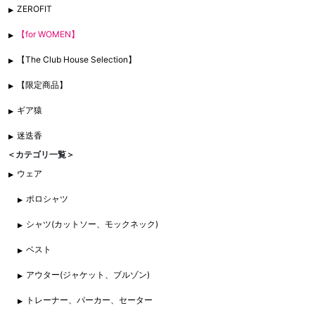
ZEROFIT
【for WOMEN】
【The Club House Selection】
【限定商品】
ギア猿
迷迭香
＜カテゴリ一覧＞
ウェア
ポロシャツ
シャツ(カットソー、モックネック)
ベスト
アウター(ジャケット、ブルゾン)
トレーナー、パーカー、セーター