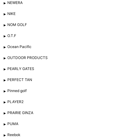
NEWERA
NIKE
NOM GOLF
O.T.F
Ocean Pacific
OUTDOOR PRODUCTS
PEARLY GATES
PERFECT TAN
Pinned golf
PLAYER2
PRAIRIE GINZA
PUMA
Reebok