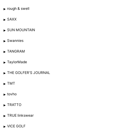
rough & swell
SAXX
SUN MOUNTAIN
Swannies
TANGRAM
TaylorMade
THE GOLFER'S JOURNAL
TMT
tovho
TRATTO
TRUE linkswear
VICE GOLF