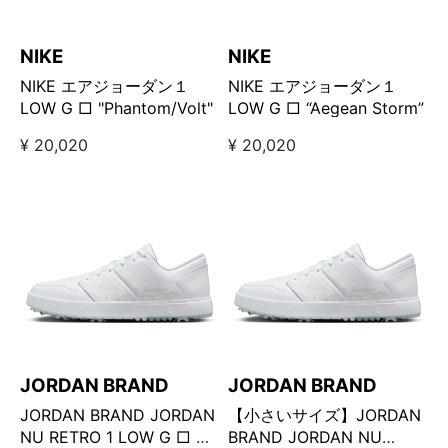
NIKE
NIKE
NIKE エアジョーダン１
NIKE エアジョーダン１
LOW G □ "Phantom/Volt"
LOW G □ “Aegean Storm”
¥ 20,020
¥ 20,020
JORDAN BRAND
JORDAN BRAND
JORDAN BRAND JORDAN
【小さいサイズ】JORDAN
NU RETRO 1 LOW G □ ホ
BRAND JORDAN NU