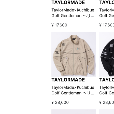
TAYLORMADE
TAYL
TaylorMade×Kuchibue
Taylor
Golf Gentleman ヘリテ
Golf G
ージ90’S パイピングシ
ージ90’S パイピ
¥ 17,600
¥ 17,60
ョーツ / グリーン×柄
ョーツ/
【GO/LOOK!限定販売】
【GO/
TAYLORMADE
TAYL
TaylorMade×Kuchibue
Taylor
Golf Gentleman ヘリテ
Golf G
ージ90’S パイピングジ
ージ90’S パイピ
¥ 28,600
¥ 28,6
ャケット ベージュ
ャケッ
【GO/LOOK!限定販売】
【GO/