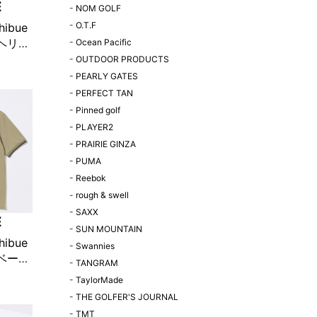
E
-
NOM GOLF
-
O.T.F
hibue
n ヘリテ
-
Ocean Pacific
ングジ
-
OUTDOOR PRODUCTS
ン×柄
-
PEARLY GATES
定販売】
-
PERFECT TAN
-
Pinned golf
-
PLAYER2
-
PRAIRIE GINZA
-
PUMA
-
Reebok
-
rough & swell
-
SAXX
E
-
SUN MOUNTAIN
hibue
-
Swannies
n ベーシ
-
TANGRAM
 ベー
-
TaylorMade
!限定販
-
THE GOLFER'S JOURNAL
-
TMT