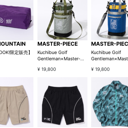
MOUNTAIN
MASTER-PIECE
MASTER-PIE
LOOK!限定販売】
Kuchibue Golf
Kuchibue Golf
Gentleman×Master-
Gentleman×Mast
AIN×Kuchibue
piece クーラーショルダ
piece クーラー
¥ 19,800
¥ 19,800
entleman シュー
ーバッグ グレー
ーバッグ ブルー
ス パープル
□【GO/LOOK!限定販
□【GO/LOOK!
売】
売】