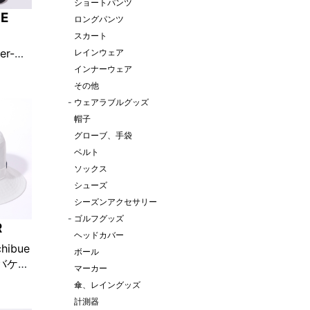
ショートパンツ
CE
ロングパンツ
スカート
er-
レインウェア
インポー
インナーウェア
ド
その他
定販売】
-
ウェアラブルグッズ
帽子
グローブ、手袋
ベルト
ソックス
シューズ
シーズンアクセサリー
-
ゴルフグッズ
R
ヘッドカバー
hibue
ボール
n バケッ
マーカー
ト
傘、レイングッズ
定販売】
計測器