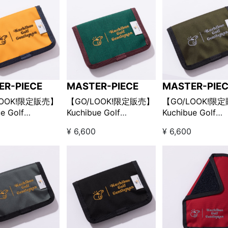
ER-PIECE
MASTER-PIECE
MASTER-PIE
LOOK!限定販売】
【GO/LOOK!限定販売】
【GO/LOOK!限
e Golf
Kuchibue Golf
Kuchibue Golf
man×master-
Gentleman×master-
Gentleman×mast
¥ 6,600
¥ 6,600
e ポケットインポー
piece ポケットインポー
piece ポケット
ズ / イエロー
チSサイズ / グリーン
チSサイズ / オリ