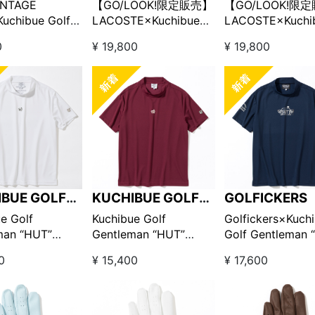
INTAGE
【GO/LOOK!限定販売】
【GO/LOOK!限
uchibue Golf
LACOSTE×Kuchibue
LACOSTE×Kuchi
an Golf is Life
Golf Gentleman カスタ
Golf Gentlema
0
¥ 19,800
¥ 19,800
ブラック×グレー
ムポロシャツ ネイビー
ムポロシャツ フ
LOOK!限定販売】
ゴピンク
IBUE GOLF
KUCHIBUE GOLF
GOLFICKERS
LEMAN
GENTLEMAN
e Golf
Kuchibue Golf
Golfickers×Kuch
man “HUT”
Gentleman “HUT”
Golf Gentleman 
on ワッペン半袖モ
edition ワッペン半袖モ
edition プリン
0
¥ 15,400
¥ 17,600
ック ホワイト
ックネック バーガンデ
ックネック ネイ
LOOK!限定販売】
ィ【GO/LOOK!限定販
売】