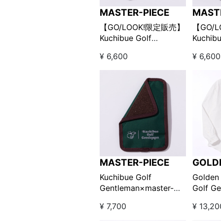
MASTER-PIECE
MAST
【GO/LOOK!限定販売】
【GO/
Kuchibue Golf
Kuchibu
Gentleman×master-
Gentle
¥ 6,600
¥ 6,600
piece ポケットインポー
piec
チSサイズ / ネイビー
チSサイ
MASTER-PIECE
GOLD
Kuchibue Golf
Golden
Gentleman×master-
Golf G
piece ポケットインポー
ダウン
¥ 7,700
¥ 13,20
チ Lサイズ グリーン
ホワイト
【GO/LOOK!限定販売】
定販売