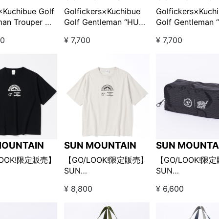
Kuchibue Golf
Golfickers×Kuchibue
Golfickers×Kuch
man Trouper 刺
Golf Gentleman “HUT”
Golf Gentleman 
ディバッグ □
edition キャップ ブラッ
edition Tシャツ
00
¥ 7,700
¥ 7,700
e”【GO/LOOK!限
ク【GO/LOOK!限定販
ワイト【GO/LOO
】
売】
販売】
MOUNTAIN
SUN MOUNTAIN
SUN MOUNTA
LOOK!限定販売】
【GO/LOOK!限定販売】
【GO/LOOK!限
SUN
SUN
AIN×Kuchibue
MOUNTAIN×Kuchibue
MOUNTAIN×Kuch
0
¥ 8,800
¥ 6,600
entleman Tシャ
Golf Gentleman Tシャ
Golf Gentlema
ック
ツ グレーベージュ
ズケース ブラッ