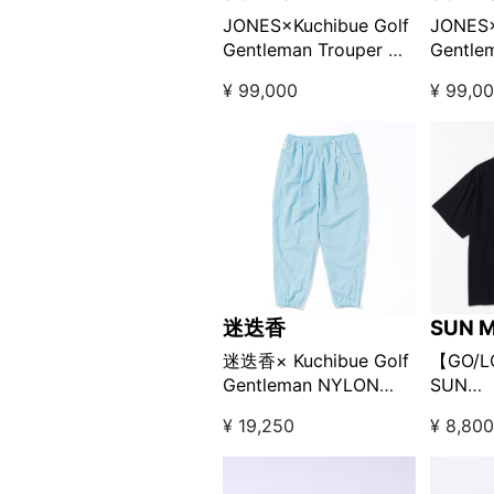
JONES×Kuchibue Golf
JONES×
Gentleman Trouper 刺
Gentle
繍 キャディバッグ □
繍キャ
¥ 99,000
¥ 99,0
“Moon
“Fescu
Gray”【GO/LOOK!限定
定販売
販売】
迷迭香
SUN 
迷迭香× Kuchibue Golf
【GO/
Gentleman NYLON
SUN
HARVEST TRAINER パ
MOUNT
¥ 19,250
¥ 8,80
ンツ スカイブルー
Golf G
【GO/LOOK!限定販売】
ツ ブラ