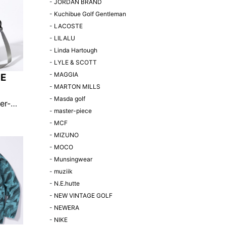
-
JORDAN BRAND
-
Kuchibue Golf Gentleman
-
LACOSTE
-
LILALU
-
Linda Hartough
-
LYLE & SCOTT
-
MAGGIA
CE
-
MARTON MILLS
-
Masda golf
er-
-
master-piece
ショルダ
-
MCF
-
MIZUNO
限定販
-
MOCO
-
Munsingwear
-
muziik
-
N.E.hutte
-
NEW VINTAGE GOLF
-
NEWERA
-
NIKE