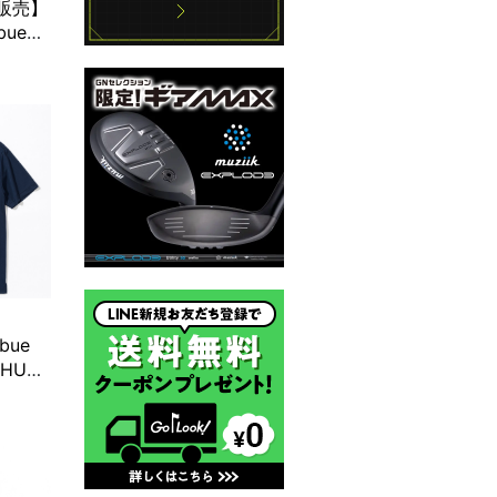
定販売】
bue
n カスタ
ラミン
ibue
“HUT”
ト半袖モ
ビー