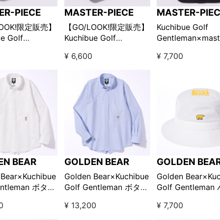
ER-PIECE
MASTER-PIECE
MASTER-PIE
LOOK!限定販売】
【GO/LOOK!限定販売】
Kuchibue Golf
e Golf
Kuchibue Golf
Gentleman×mast
man×master-
Gentleman×master-
piece ポケット
¥ 6,600
¥ 7,700
e ポケットインポー
piece ポケットインポー
チ Lサイズ レッ
ズ / グレー
チSサイズ / ブラック
【GO/LOOK!限
EN BEAR
GOLDEN BEAR
GOLDEN BEA
 Bear×Kuchibue
Golden Bear×Kuchibue
Golden Bear×Kuc
entleman ボタン
Golf Gentleman ボタン
Golf Gentlema
オックスシャツ
ダウンオックスシャツ
トハット ホワイ
0
¥ 13,200
¥ 7,700
【GO/LOOK!限
サックス【GO/LOOK!限
【GO/LOOK!限
】
定販売】