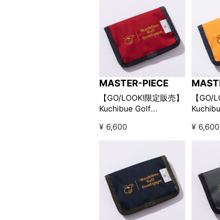
MASTER-PIECE
MAST
【GO/LOOK!限定販売】
【GO/
Kuchibue Golf
Kuchibu
Gentleman×master-
Gentle
¥ 6,600
¥ 6,600
piece ポケットインポー
piec
チSサイズ / レッド
チSサイ