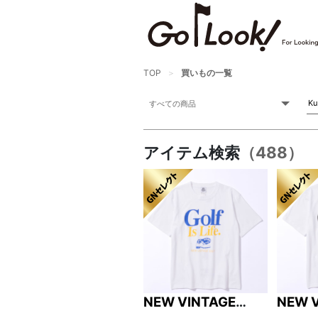
GO/LOOK! からのお知らせ
（受信設定）
新商品情報や編集部のオススメ、
TOP
買いもの一覧
オトクな情報・買い忘れ通知等を
受信できます。
まだご登録でない方はぜひ！
アイテム検索
（488）
NEW VINTAGE
NEW 