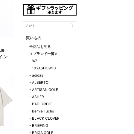
買いもの
全商品を見る
ue
＜ブランド一覧＞
n インス
-
'47
ロー
-
10YASHOW10
ウン
-
adidas
定販売】
-
ALBERTO
-
ARTISAN GOLF
-
ASHER
-
BAD BIRDIE
-
Bernie Fuchs
-
BLACK CLOVER
-
BRIEFING
-
BRIGA GOLF