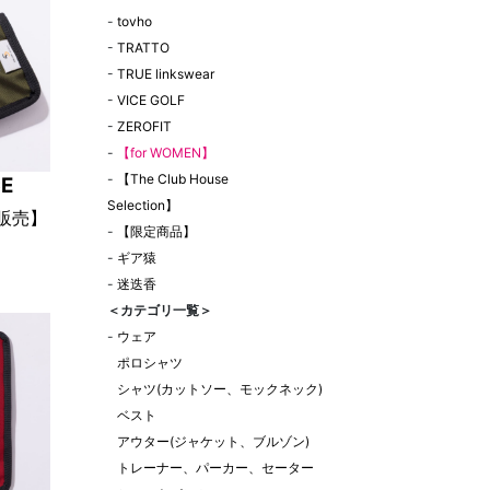
-
tovho
-
TRATTO
-
TRUE linkswear
-
VICE GOLF
-
ZEROFIT
-
【for WOMEN】
-
【The Club House
CE
Selection】
定販売】
-
【限定商品】
-
ギア猿
er-
-
迷迭香
インポー
＜カテゴリ一覧＞
ーブ
-
ウェア
ポロシャツ
シャツ(カットソー、モックネック)
ベスト
アウター(ジャケット、ブルゾン)
トレーナー、パーカー、セーター