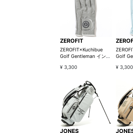
ZEROFIT
ZEROF
ZEROFIT×Kuchibue
ZEROFI
Golf Gentleman インス
Golf G
パイラルゴルフグロー
パイラ
¥ 3,300
¥ 3,30
ブ-左手用 / グレー
ブ-左手
【GO/LOOK!限定販売】
ー【GO
売】
JONES
JONE