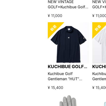
GOLF
GOLF
NEW VINTAGE
NEW V
GOLF×Kuchibue Golf
GOLF×K
Gentleman Golf is Life
Gentlem
¥ 11,000
¥ 11,00
Tee ブルー×イエロー
Tee 
【GO/LOOK!限定販売】
【GO/
KUCHIBUE GOLF
KUCH
GENTLEMAN
GENT
Kuchibue Golf
Kuchibu
Gentleman “HUT”
Gentle
edition ワッペン半袖モ
editi
¥ 15,400
¥ 15,40
ックネック ネイビー
ックネ
【GO/LOOK!限定販売】
【GO/