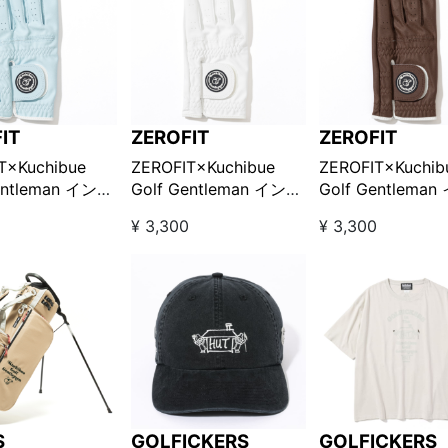
IT
ZEROFIT
ZEROFIT
T×Kuchibue
ZEROFIT×Kuchibue
ZEROFIT×Kuchib
entleman インス
Golf Gentleman インス
Golf Gentlema
ルゴルフグロー
パイラルゴルフグロー
パイラルゴルフグ
0
¥ 3,300
¥ 3,300
用 / ライトブル
ブ-左手用 / ホワイト
ブ-左手用 / ブラ
/LOOK!限定販
【GO/LOOK!限定販売】
【GO/LOOK!限
S
GOLFICKERS
GOLFICKERS