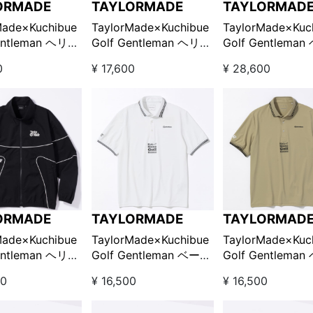
ORMADE
TAYLORMADE
TAYLORMAD
Made×Kuchibue
TaylorMade×Kuchibue
TaylorMade×Kuc
entleman ヘリテ
Golf Gentleman ヘリテ
Golf Gentlema
ングシ
ージ90’S パイピングシ
ージ90’S パイピ
0
¥ 17,600
¥ 28,600
 ベージュ
ョーツ / ブラック
ャケット グリー
LOOK!限定販売】
【GO/LOOK!限定販売】
【GO/LOOK!限
ORMADE
TAYLORMADE
TAYLORMAD
Made×Kuchibue
TaylorMade×Kuchibue
TaylorMade×Kuc
entleman ヘリテ
Golf Gentleman ベーシ
Golf Gentlema
ングジ
ックポロシャツ / ホワ
ックポロシャツ /
00
¥ 16,500
¥ 16,500
ト ブラック
イト【GO/LOOK!限定販
ジュ【GO/LOOK
LOOK!限定販売】
売】
売】