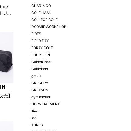
-
CHARI＆CO
ibue
“HUT”
-
COLE HAAN
 オフホ
-
COLLEGE GOLF
K!限定
-
DORMIE WORKSHOP
-
FIDES
-
FIELD DAY
-
FORAY GOLF
-
FOURTEEN
-
Golden Bear
-
Golfickers
-
gravis
-
GREGORY
IN
-
GREYSON
定販売】
-
gym master
-
HORN GARMENT
ibue
-
iliac
n シュー
-
Indi
ク
-
JONES