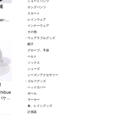
ショートパンツ
CE
ロングパンツ
スカート
er-
レインウェア
インポー
インナーウェア
ド
その他
定販売】
-
ウェアラブルグッズ
帽子
グローブ、手袋
ベルト
ソックス
シューズ
シーズンアクセサリー
-
ゴルフグッズ
R
ヘッドカバー
hibue
ボール
n バケッ
マーカー
ト
傘、レイングッズ
定販売】
計測器