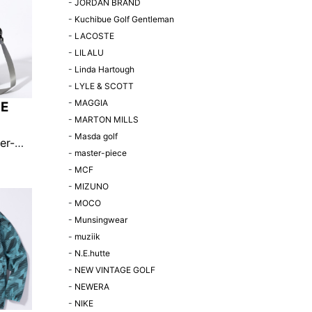
-
JORDAN BRAND
-
Kuchibue Golf Gentleman
-
LACOSTE
-
LILALU
-
Linda Hartough
-
LYLE & SCOTT
-
MAGGIA
CE
-
MARTON MILLS
-
Masda golf
er-
-
master-piece
ショルダ
-
MCF
-
MIZUNO
限定販
-
MOCO
-
Munsingwear
-
muziik
-
N.E.hutte
-
NEW VINTAGE GOLF
-
NEWERA
-
NIKE