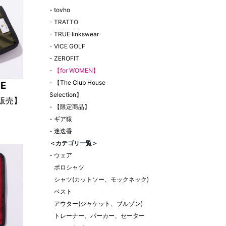
-
tovho
-
TRATTO
-
TRUE linkswear
-
VICE GOLF
-
ZEROFIT
-
【for WOMEN】
-
【The Club House
CE
Selection】
定販売】
-
【限定商品】
-
ギア猿
er-
-
迷迭香
インポー
＜カテゴリ一覧＞
ーブ
-
ウェア
ポロシャツ
シャツ(カットソー、モックネック)
ベスト
アウター(ジャケット、ブルゾン)
トレーナー、パーカー、セーター