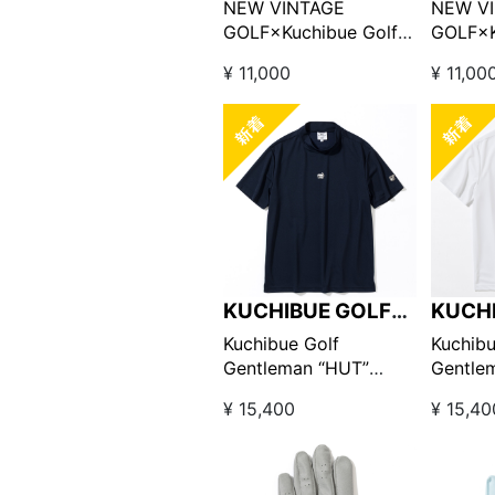
GOLF
GOLF
NEW VINTAGE
NEW V
GOLF×Kuchibue Golf
GOLF×K
Gentleman Golf is Life
Gentlem
¥ 11,000
¥ 11,00
Tee ブルー×イエロー
Tee 
【GO/LOOK!限定販売】
【GO/
KUCHIBUE GOLF
KUCH
GENTLEMAN
GENT
Kuchibue Golf
Kuchibu
Gentleman “HUT”
Gentle
edition ワッペン半袖モ
editi
¥ 15,400
¥ 15,40
ックネック ネイビー
ックネ
【GO/LOOK!限定販売】
【GO/