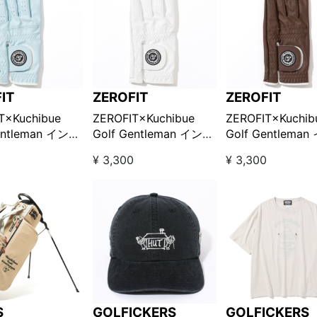
IT
ZEROFIT
ZEROFIT
T×Kuchibue
ZEROFIT×Kuchibue
ZEROFIT×Kuchib
entleman インス
Golf Gentleman インス
Golf Gentlema
ルゴルフグロー
パイラルゴルフグロー
パイラルゴルフグ
0
¥ 3,300
¥ 3,300
用 / ライトブル
ブ-左手用 / ホワイト
ブ-左手用 / ブラ
/LOOK!限定販
【GO/LOOK!限定販売】
【GO/LOOK!限
S
GOLFICKERS
GOLFICKERS