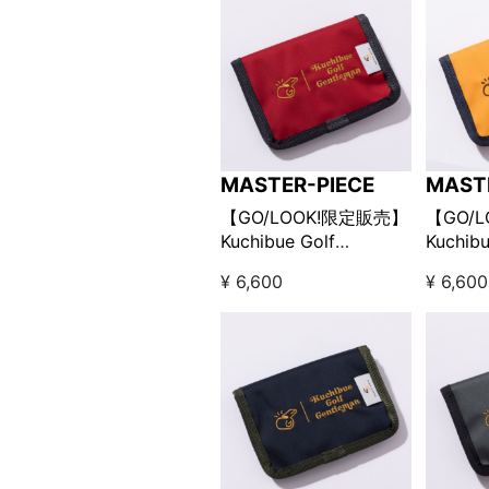
MASTER-PIECE
MAST
【GO/LOOK!限定販売】
【GO/
Kuchibue Golf
Kuchibu
Gentleman×master-
Gentle
¥ 6,600
¥ 6,600
piece ポケットインポー
piec
チSサイズ / レッド
チSサイ