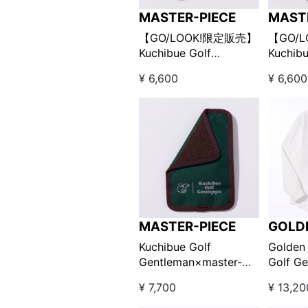
MASTER-PIECE
MAST
【GO/LOOK!限定販売】
【GO/
Kuchibue Golf
Kuchibu
Gentleman×master-
Gentle
¥ 6,600
¥ 6,600
piece ポケットインポー
piec
チSサイズ / ネイビー
チSサイ
MASTER-PIECE
GOLD
Kuchibue Golf
Golden
Gentleman×master-
Golf G
piece ポケットインポー
ダウン
¥ 7,700
¥ 13,20
チ Lサイズ グリーン
ホワイト
【GO/LOOK!限定販売】
定販売