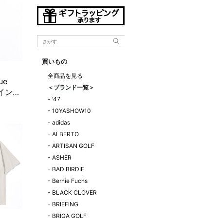
買いもの
全商品を見る
ue
＜ブランド一覧＞
n インス
-
'47
ロー
-
10YASHOW10
ウン
-
adidas
定販売】
-
ALBERTO
-
ARTISAN GOLF
-
ASHER
-
BAD BIRDIE
-
Bernie Fuchs
-
BLACK CLOVER
-
BRIEFING
-
BRIGA GOLF