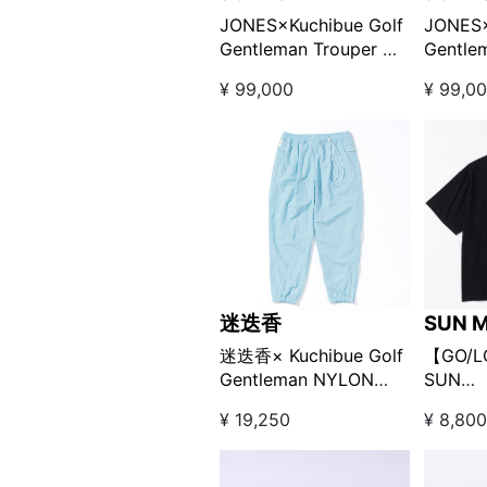
JONES×Kuchibue Golf
JONES×
Gentleman Trouper 刺
Gentle
繍 キャディバッグ □
繍キャ
¥ 99,000
¥ 99,0
“Moon
“Fescu
Gray”【GO/LOOK!限定
定販売
販売】
迷迭香
SUN 
迷迭香× Kuchibue Golf
【GO/
Gentleman NYLON
SUN
HARVEST TRAINER パ
MOUNT
¥ 19,250
¥ 8,80
ンツ スカイブルー
Golf G
【GO/LOOK!限定販売】
ツ ブラ