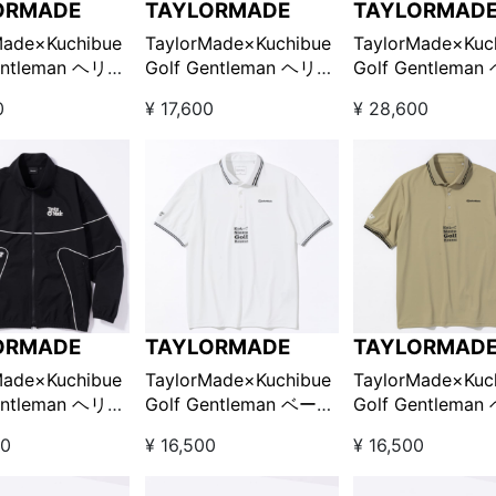
ORMADE
TAYLORMADE
TAYLORMAD
Made×Kuchibue
TaylorMade×Kuchibue
TaylorMade×Kuc
entleman ヘリテ
Golf Gentleman ヘリテ
Golf Gentlema
ングシ
ージ90’S パイピングシ
ージ90’S パイピ
0
¥ 17,600
¥ 28,600
 ベージュ
ョーツ / ブラック
ャケット グリー
LOOK!限定販売】
【GO/LOOK!限定販売】
【GO/LOOK!限
ORMADE
TAYLORMADE
TAYLORMAD
Made×Kuchibue
TaylorMade×Kuchibue
TaylorMade×Kuc
entleman ヘリテ
Golf Gentleman ベーシ
Golf Gentlema
ングジ
ックポロシャツ / ホワ
ックポロシャツ /
00
¥ 16,500
¥ 16,500
ト ブラック
イト【GO/LOOK!限定販
ジュ【GO/LOOK
LOOK!限定販売】
売】
売】