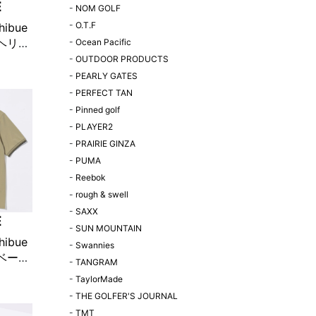
E
-
NOM GOLF
-
O.T.F
hibue
n ヘリテ
-
Ocean Pacific
ングジ
-
OUTDOOR PRODUCTS
ン×柄
-
PEARLY GATES
定販売】
-
PERFECT TAN
-
Pinned golf
-
PLAYER2
-
PRAIRIE GINZA
-
PUMA
-
Reebok
-
rough & swell
-
SAXX
E
-
SUN MOUNTAIN
hibue
-
Swannies
n ベーシ
-
TANGRAM
 ベー
-
TaylorMade
!限定販
-
THE GOLFER'S JOURNAL
-
TMT