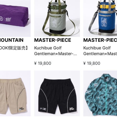
MOUNTAIN
MASTER-PIECE
MASTER-PIE
LOOK!限定販売】
Kuchibue Golf
Kuchibue Golf
Gentleman×Master-
Gentleman×Mast
AIN×Kuchibue
piece クーラーショルダ
piece クーラー
¥ 19,800
¥ 19,800
entleman シュー
ーバッグ グレー
ーバッグ ブルー
ス パープル
□【GO/LOOK!限定販
□【GO/LOOK!
売】
売】