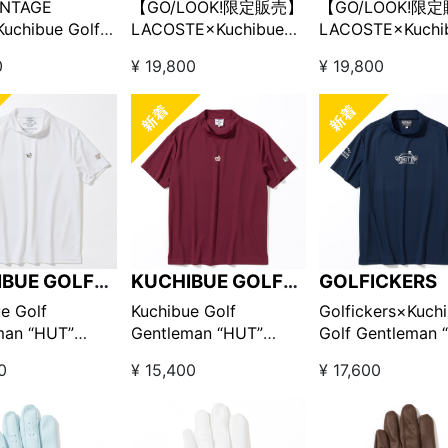
INTAGE
【GO/LOOK!限定販売】
【GO/LOOK!限
uchibue Golf
LACOSTE×Kuchibue
LACOSTE×Kuchi
an Golf is Life
Golf Gentleman カスタ
Golf Gentlema
0
¥ 19,800
¥ 19,800
ブラック×グレー
ムポロシャツ ネイビー
ムポロシャツ フ
LOOK!限定販売】
ゴピンク
IBUE GOLF
KUCHIBUE GOLF
GOLFICKERS
LEMAN
GENTLEMAN
e Golf
Kuchibue Golf
Golfickers×Kuch
man “HUT”
Gentleman “HUT”
Golf Gentleman 
on ワッペン半袖モ
edition ワッペン半袖モ
edition プリン
0
¥ 15,400
¥ 17,600
ック ホワイト
ックネック バーガンデ
ックネック ネイ
LOOK!限定販売】
ィ【GO/LOOK!限定販
売】