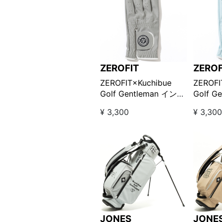
ZEROFIT
ZEROF
ZEROFIT×Kuchibue
ZEROFI
Golf Gentleman インス
Golf G
パイラルゴルフグロー
パイラ
¥ 3,300
¥ 3,30
ブ-左手用 / グレー
ブ-左手
【GO/LOOK!限定販売】
ー【GO
売】
JONES
JONE