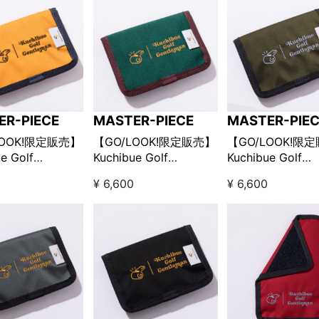
ER-PIECE
MASTER-PIECE
MASTER-PIE
LOOK!限定販売】
【GO/LOOK!限定販売】
【GO/LOOK!限
e Golf
Kuchibue Golf
Kuchibue Golf
man×master-
Gentleman×master-
Gentleman×mast
¥ 6,600
¥ 6,600
e ポケットインポー
piece ポケットインポー
piece ポケット
ズ / イエロー
チSサイズ / グリーン
チSサイズ / オリ