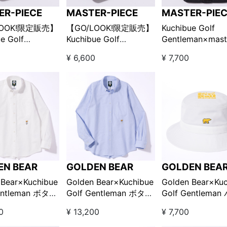
ER-PIECE
MASTER-PIECE
MASTER-PIE
LOOK!限定販売】
【GO/LOOK!限定販売】
Kuchibue Golf
e Golf
Kuchibue Golf
Gentleman×mast
man×master-
Gentleman×master-
piece ポケット
¥ 6,600
¥ 7,700
e ポケットインポー
piece ポケットインポー
チ Lサイズ レッ
ズ / グレー
チSサイズ / ブラック
【GO/LOOK!限
EN BEAR
GOLDEN BEAR
GOLDEN BEA
 Bear×Kuchibue
Golden Bear×Kuchibue
Golden Bear×Kuc
entleman ボタン
Golf Gentleman ボタン
Golf Gentlema
オックスシャツ
ダウンオックスシャツ
トハット ホワイ
0
¥ 13,200
¥ 7,700
【GO/LOOK!限
サックス【GO/LOOK!限
【GO/LOOK!限
】
定販売】