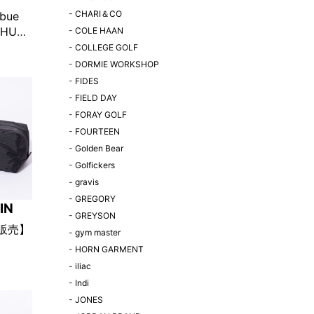
-
CHARI＆CO
ibue
“HUT”
-
COLE HAAN
 オフホ
-
COLLEGE GOLF
K!限定
-
DORMIE WORKSHOP
-
FIDES
-
FIELD DAY
-
FORAY GOLF
-
FOURTEEN
-
Golden Bear
-
Golfickers
-
gravis
-
GREGORY
IN
-
GREYSON
定販売】
-
gym master
-
HORN GARMENT
ibue
-
iliac
n シュー
-
Indi
ク
-
JONES