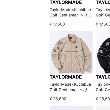
TAYLORMADE
TAYL
TaylorMade×Kuchibue
Taylor
Golf Gentleman ヘリテ
Golf G
ージ90’S パイピングシ
ージ90’S パイピ
¥ 17,600
¥ 17,60
ョーツ / グリーン×柄
ョーツ/
【GO/LOOK!限定販売】
【GO/
TAYLORMADE
TAYL
TaylorMade×Kuchibue
Taylor
Golf Gentleman ヘリテ
Golf G
ージ90’S パイピングジ
ージ90’S パイピ
¥ 28,600
¥ 28,6
ャケット ベージュ
ャケッ
【GO/LOOK!限定販売】
【GO/