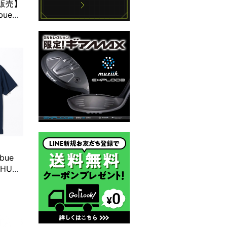
定販売】
bue
n カスタ
ラミン
ibue
“HUT”
ト半袖モ
ビー