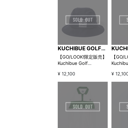
KUCHIBUE GOLF
KUCH
GENTLEMAN
GENT
【GO/LOOK!限定販売】
【GO/
Kuchibue Golf
Kuchibu
Gentlemen×MAGGIA
Gentl
¥ 12,100
¥ 12,10
Eat Sleep Golf Repeat
Eat Sle
バケットハット ネイビ
バケッ
ー
ト