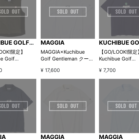
IBUE GOLF
MAGGIA
KUCHIBUE GO
LEMAN
GENTLEMAN
LOOK!限定】
MAGGIA×Kuchibue
【GO/LOOK!限定
e Golf
Golf Gentleman クール
Kuchibue Golf
men × MAGGIA
マックス鹿の子モック
Gentleman × MA
0
¥ 17,600
¥ 7,700
TEC FLEECE
ネック ホワイト
ロゴTシャツ ネ
P VEST オリーブ
【GO/LOOK!限定販売】
IA
MAGGIA
MAGGIA