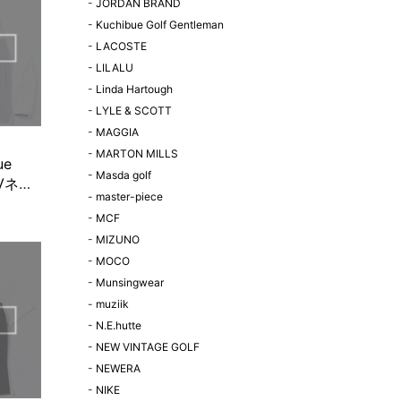
-
JORDAN BRAND
-
Kuchibue Golf Gentleman
-
LACOSTE
-
LILALU
-
Linda Hartough
-
LYLE & SCOTT
-
MAGGIA
-
MARTON MILLS
ue
-
Masda golf
n Vネッ
-
master-piece
ジッ
-
MCF
ホワイ
-
MIZUNO
OOK!
-
MOCO
-
Munsingwear
-
muziik
-
N.E.hutte
-
NEW VINTAGE GOLF
-
NEWERA
-
NIKE