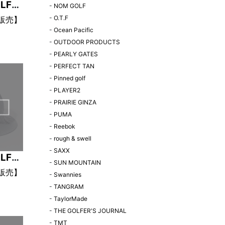
LF
-
NOM GOLF
-
O.T.F
定販売】
-
Ocean Pacific
GIA
-
OUTDOOR PRODUCTS
シャ
-
PEARLY GATES
イビー
-
PERFECT TAN
-
Pinned golf
-
PLAYER2
-
PRAIRIE GINZA
-
PUMA
-
Reebok
-
rough & swell
-
SAXX
LF
-
SUN MOUNTAIN
定販売】
-
Swannies
-
TANGRAM
GIA
-
TaylorMade
UKI バ
-
THE GOLFER'S JOURNAL
レー
-
TMT