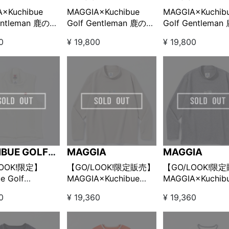
×Kuchibue
MAGGIA×Kuchibue
MAGGIA×Kuchib
entleman 鹿の子
Golf Gentleman 鹿の子
Golf Gentlema
パーポロ ネイビ
スキッパーポロ ライト
スキッパーポロ 
0
¥ 19,800
¥ 19,800
/LOOK!限定販
ベージュ【GO/LOOK!限
ス【GO/LOOK!
定販売】
売】
IBUE GOLF
MAGGIA
MAGGIA
LEMAN
LOOK!限定】
【GO/LOOK!限定販売】
【GO/LOOK!限
e Golf
MAGGIA×Kuchibue
MAGGIA×Kuchib
men × MAGGIA
Golf Gentleman モック
Golf Gentlema
0
¥ 19,360
¥ 19,360
TEC FLEECE
ネックロングスリーブ
ネックロングスリ
P VEST ホワイト
ライトカーキ
グレー