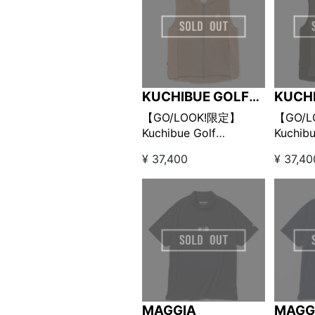
KUCHIBUE GOLF
KUCH
GENTLEMAN
GENT
【GO/LOOK!限定】
【GO/
Kuchibue Golf
Kuchibu
Gentlemen × MAGGIA
Gentle
¥ 37,400
¥ 37,40
POLARTEC FLEECE
POLAR
ZIP UP VEST ベージュ
ZIP U
MAGGIA
MAGG