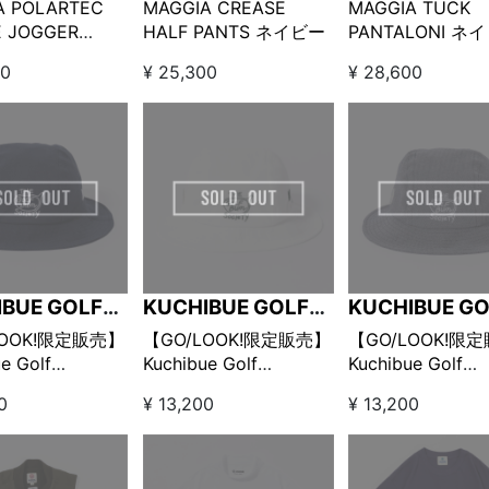
A POLARTEC
MAGGIA CREASE
MAGGIA TUCK
E JOGGER
HALF PANTS ネイビー
PANTALONI ネ
S ネイビー
00
¥ 25,300
¥ 28,600
IBUE GOLF
KUCHIBUE GOLF
KUCHIBUE GO
LEMAN
GENTLEMAN
GENTLEMAN
LOOK!限定販売】
【GO/LOOK!限定販売】
【GO/LOOK!限
e Golf
Kuchibue Golf
Kuchibue Golf
eman×MAGGIA
Gentleman×MAGGIA
Gentleman×MAG
0
¥ 13,200
¥ 13,200
トハット ネイビ
バケットハット ホワイ
バケットハット 
ト