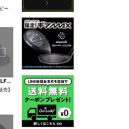
イビー
LF
定販売】
GIA
グレー