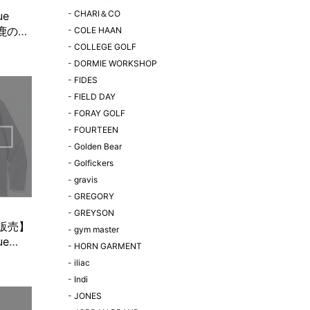
-
CHARI＆CO
ue
n 鹿の子
-
COLE HAAN
サック
-
COLLEGE GOLF
限定販
-
DORMIE WORKSHOP
-
FIDES
-
FIELD DAY
-
FORAY GOLF
-
FOURTEEN
-
Golden Bear
-
Golfickers
-
gravis
-
GREGORY
-
GREYSON
定販売】
-
gym master
ue
-
HORN GARMENT
n モック
-
iliac
ーブ
-
Indi
-
JONES