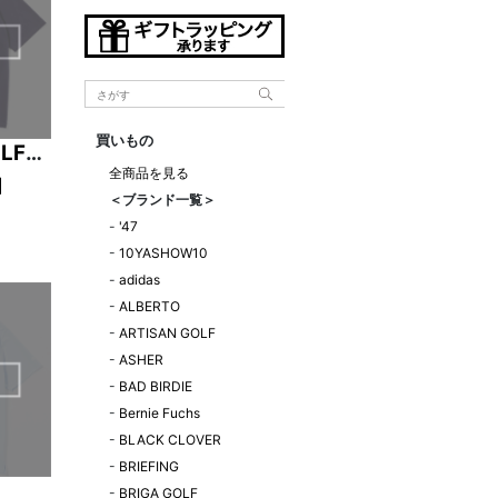
買いもの
LF
全商品を見る
】
＜ブランド一覧＞
-
'47
GGIA
-
10YASHOW10
イビー
-
adidas
-
ALBERTO
-
ARTISAN GOLF
-
ASHER
-
BAD BIRDIE
-
Bernie Fuchs
-
BLACK CLOVER
-
BRIEFING
-
BRIGA GOLF