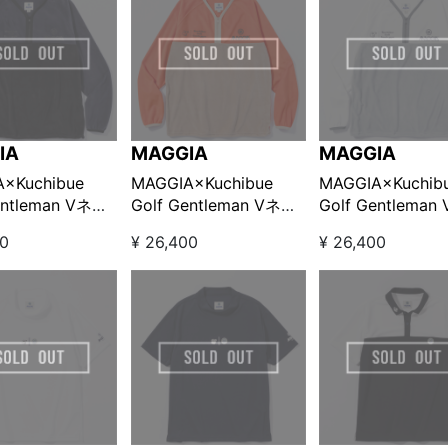
IA
MAGGIA
MAGGIA
×Kuchibue
MAGGIA×Kuchibue
MAGGIA×Kuchib
entleman Vネッ
Golf Gentleman Vネッ
Golf Gentlema
ースハーフジッ
クフリースハーフジッ
クフリースハーフ
00
¥ 26,400
¥ 26,400
オーバー ネイビ
ププルオーバー オレン
ププルオーバー 
ラック
ジ×ベージュ
ト×グレー【GO/L
LOOK!限定販売】
【GO/LOOK!限定販売】
限定販売】