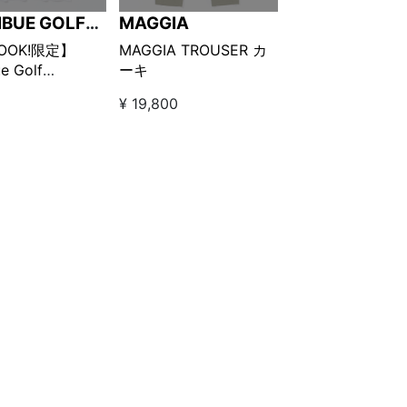
IBUE GOLF
MAGGIA
LEMAN
LOOK!限定】
MAGGIA TROUSER カ
e Golf
ーキ
man × MAGGIA
¥ 19,800
シャツ ホワイト