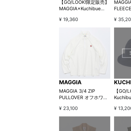
【GO/LOOK!限定販売】
MAGGI
MAGGIA×Kuchibue
FLEEC
Golf Gentleman モック
PANT
¥ 19,360
¥ 35,2
ネックロングスリーブ
ブラック
MAGGIA
KUCH
GENT
MAGGIA 3/4 ZIP
【GO/
PULLOVER オフホワイ
Kuchibu
ト
Gentl
¥ 23,100
¥ 13,20
バケッ
ー