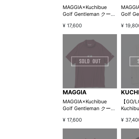
MAGGIA×Kuchibue
MAGGIA
Golf Gentleman クール
Golf G
マックス鹿の子モック
スキッ
¥ 17,600
¥ 19,80
ネック ブラック
ー【GO
【GO/LOOK!限定販売】
売】
MAGGIA
KUCH
GENT
MAGGIA×Kuchibue
【GO/
Golf Gentleman クール
Kuchibu
マックス鹿の子モック
Gentle
¥ 17,600
¥ 37,40
ネック バーガンディー
POLAR
【GO/LOOK!限定販売】
ZIP U