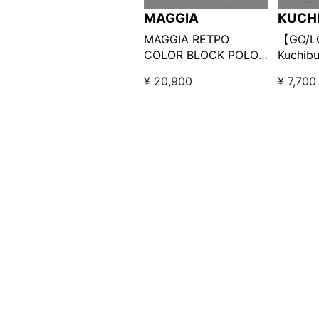
MAGGIA
KUCH
GENT
MAGGIA RETPO
【GO/
COLOR BLOCK POLO
Kuchibu
ホワイト×グリーン
Gentle
¥ 20,900
¥ 7,700
ロゴT