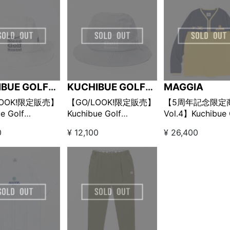
IBUE GOLF
KUCHIBUE GOLF
MAGGIA
LEMAN
GENTLEMAN
LOOK!限定販売】
【GO/LOOK!限定販売】
【5周年記念限定
e Golf
Kuchibue Golf
Vol.4】Kuchibue 
emen×MAGGIA
Gentlemen×MAGGIA
Gentleman × MA
0
¥ 12,100
¥ 26,400
ep Golf Repeat
Eat Sleep Golf Repeat
V-NECK COLOR
トハット ホワイ
バケットハット グレー
QUARTER ZIP /
ー/イエロー