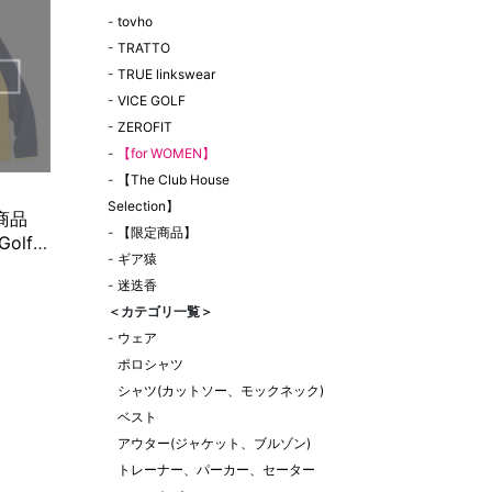
-
tovho
-
TRATTO
-
TRUE linkswear
-
VICE GOLF
-
ZEROFIT
-
【for WOMEN】
-
【The Club House
Selection】
商品
-
【限定商品】
Golf
-
ギア猿
GGIA
-
迷迭香
BLOCK
＜カテゴリ一覧＞
 ネイビ
-
ウェア
ポロシャツ
シャツ(カットソー、モックネック)
ベスト
アウター(ジャケット、ブルゾン)
トレーナー、パーカー、セーター