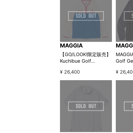
MAGGIA
MAGG
【GO/LOOK!限定販売】
MAGGIA
Kuchibue Golf
Golf G
Gentleman × MAGGIA
クフリ
¥ 26,400
¥ 26,4
V-NECK COLORBLOCK
ププル
QUARTER ZIP /
ー×ブ
TRICOLOR
【GO/