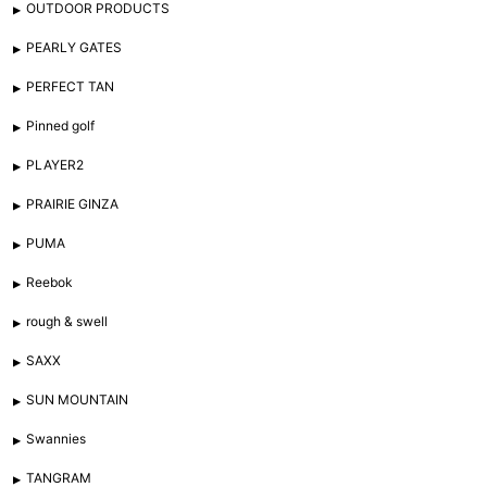
OUTDOOR PRODUCTS
PEARLY GATES
PERFECT TAN
Pinned golf
PLAYER2
PRAIRIE GINZA
PUMA
Reebok
rough & swell
SAXX
SUN MOUNTAIN
Swannies
TANGRAM