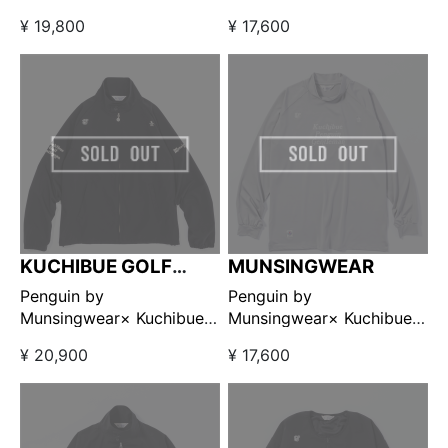
Golf Gentleman ハーフジ
Golf Gentleman ユーティ
¥ 19,800
¥ 17,600
ップブルゾン ネイビー×レ
リティプルオーバーベスト
ッド 【GO/LOOK!限定販
ネイビー 【GO/LOOK!限定
売】
販売】
KUCHIBUE GOLF
MUNSINGWEAR
GENTLEMAN
Penguin by
Penguin by
Munsingwear× Kuchibue
Munsingwear× Kuchibue
Golf Gentleman スイング
Golf Gentleman ストレッ
¥ 20,900
¥ 17,600
トップブルゾン ブラック
チロングスリーブモックネ
【GO/LOOK!限定販売】
ック グレー【GO/LOOK!限
定販売】