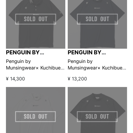
PENGUIN BY
PENGUIN BY
MUNSINGWEAR
MUNSINGWEAR
Penguin by
Penguin by
Munsingwear× Kuchibue
Munsingwear× Kuchibue
Golf Gentleman ポロシャ
Golf Gentleman モックネ
¥ 14,300
¥ 13,200
ツ ブラック 【GO/LOOK!限
ック ネイビー【GO/LOOK!
定販売】
限定販売】