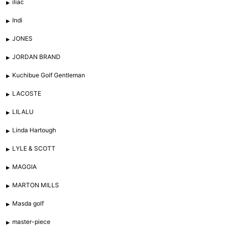
iliac
Indi
JONES
JORDAN BRAND
Kuchibue Golf Gentleman
LACOSTE
LILALU
Linda Hartough
LYLE & SCOTT
MAGGIA
MARTON MILLS
Masda golf
master-piece