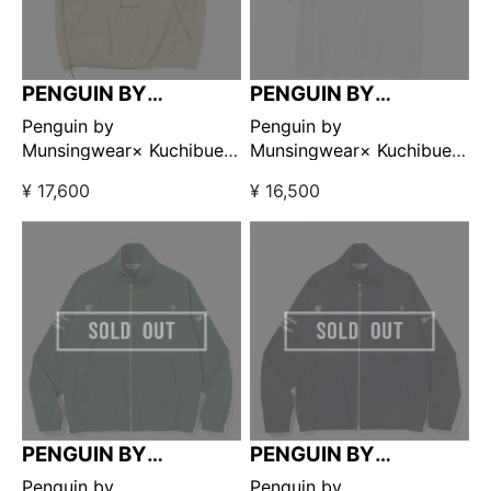
PENGUIN BY
PENGUIN BY
MUNSINGWEAR
MUNSINGWEAR
Penguin by
Penguin by
Munsingwear× Kuchibue
Munsingwear× Kuchibue
Golf Gentleman ユーティ
Golf Gentleman クラシッ
¥ 17,600
¥ 16,500
リティプルオーバーベスト
クジャガードコンフォート
ベージュ 【GO/LOOK!限定
ポロシャツ ベージュ
販売】
【GO/LOOK!限定販売】
PENGUIN BY
PENGUIN BY
MUNSINGWEAR
MUNSINGWEAR
Penguin by
Penguin by