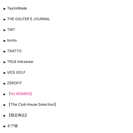
TaylorMade
THE GOLFER'S JOURNAL
TMT
tovho
TRATTO
TRUE linkswear
VICE GOLF
ZEROFIT
【for WOMEN】
【The Club House Selection】
【限定商品】
ギア猿