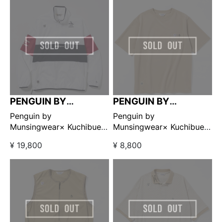
限定販売】
販売】
PENGUIN BY
PENGUIN BY
MUNSINGWEAR
MUNSINGWEAR
Penguin by
Penguin by
Munsingwear× Kuchibue
Munsingwear× Kuchibue
Golf Gentleman ハーフジ
Golf Gentleman ポケット
¥ 19,800
¥ 8,800
ップブルゾン ホワイト×ネ
付きTシャツ ベージュ
イビー 【GO/LOOK!限定販
【GO/LOOK!限定販売】
売】