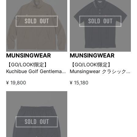
MUNSINGWEAR
MUNSINGWEAR
【GO/LOOK!限定】
【GO/LOOK!限定】
Kuchibue Golf Gentleman
Munsingwear クラシック
× Munsingwear スイング
ポロシャツ ネイビー
¥ 19,800
¥ 15,180
トップブルゾン ベージュ