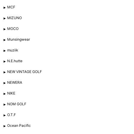
MCF
MIZUNO
MOCO
Munsingwear
muziik
N.E.hutte
NEW VINTAGE GOLF
NEWERA
NIKE
NOM GOLF
O.T.F
Ocean Pacific