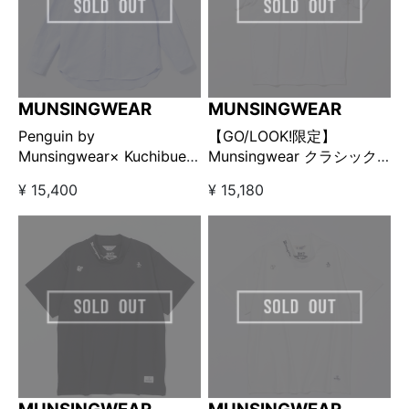
MUNSINGWEAR
MUNSINGWEAR
Penguin by
【GO/LOOK!限定】
Munsingwear× Kuchibue
Munsingwear クラシック
Golf Gentleman オックス
ポロシャツ ホワイト
¥ 15,400
¥ 15,180
フォードボタンダウンシャ
ツ ブルー【GO/LOOK!限定
販売】