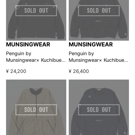
MUNSINGWEAR
MUNSINGWEAR
Penguin by
Penguin by
Munsingwear× Kuchibue
Munsingwear× Kuchibue
Golf Gentleman コンフォ
Golf Gentleman ユーティ
¥ 24,200
¥ 26,400
ートゴルフスウィングトッ
リティウォームプルオーバ
プ ブラック【GO/LOOK!限
ージャケット ブラック
定発売】
【GO/LOOK!限定発売】