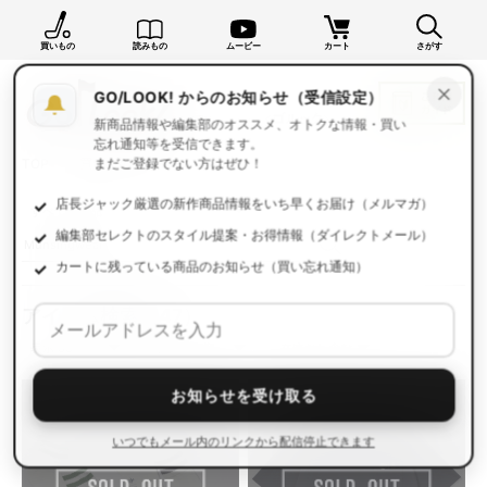
買いもの
読みもの
ムービー
カート
さがす
×
GO/LOOK! からのお知らせ（受信設定）
新商品情報や編集部のオススメ、オトクな情報・買い
忘れ通知等を受信できます。
TOP
買いもの一覧
まだご登録でない方はぜひ！
店長ジャック厳選の新作商品情報をいち早くお届け（メルマガ）
編集部セレクトのスタイル提案・お得情報（ダイレクトメール）
カートに残っている商品のお知らせ（買い忘れ通知）
アイテム検索
（47）
お知らせを受け取る
いつでもメール内のリンクから配信停止できます