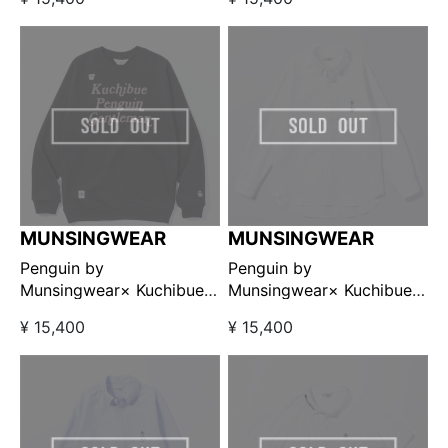
スリーブスウェットシャツ
スリーブスウェットシャツ
ネイビー【GO/LOOK!限定
グリーン 【GO/LOOK!限定
販売】
販売】
MUNSINGWEAR
MUNSINGWEAR
Penguin by
Penguin by
Munsingwear× Kuchibue
Munsingwear× Kuchibue
Golf Gentleman ラグラン
Golf Gentleman オックス
¥ 15,400
¥ 15,400
スリーブスウェットシャツ
フォードボタンダウンシャ
ブラック【GO/LOOK!限定
ツ ホワイト【GO/LOOK!限
販売】
定販売】