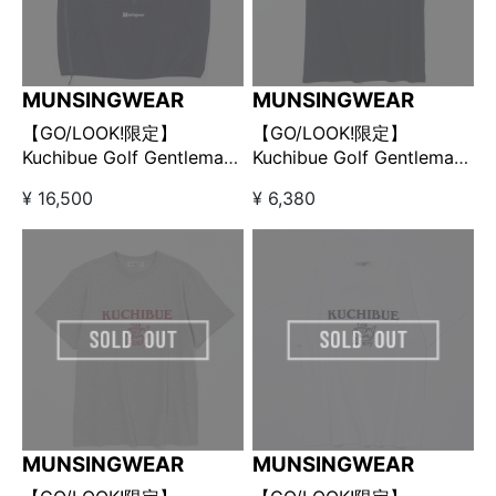
MUNSINGWEAR
MUNSINGWEAR
【GO/LOOK!限定】
【GO/LOOK!限定】
Kuchibue Golf Gentleman
Kuchibue Golf Gentleman
× Munsingwear プルオー
× Munsingwear プリントT
¥ 16,500
¥ 6,380
バーベスト ネイビー
シャツ ネイビー
MUNSINGWEAR
MUNSINGWEAR