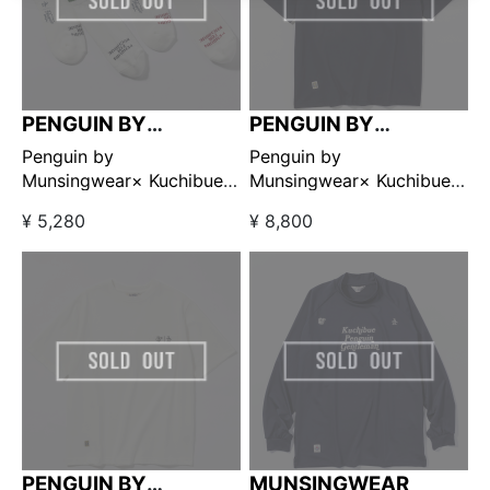
PENGUIN BY
PENGUIN BY
MUNSINGWEAR
MUNSINGWEAR
Penguin by
Penguin by
Munsingwear× Kuchibue
Munsingwear× Kuchibue
Golf Gentleman 2pack ソ
Golf Gentleman ポケット
¥ 5,280
¥ 8,800
ックス 【GO/LOOK!限定販
付きTシャツ ネイビー
売】
【GO/LOOK!限定販売】
PENGUIN BY
MUNSINGWEAR