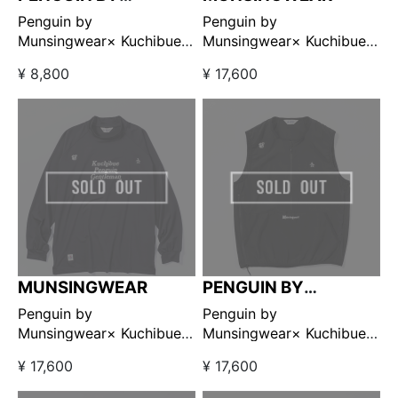
MUNSINGWEAR
Penguin by
Penguin by
Munsingwear× Kuchibue
Munsingwear× Kuchibue
Golf Gentleman ポケット
Golf Gentleman ストレッ
¥ 8,800
¥ 17,600
付きTシャツ ホワイト
チロングスリーブモックネ
【GO/LOOK!限定販売】
ック ネイビー 【GO/LOOK!
限定販売】
MUNSINGWEAR
PENGUIN BY
MUNSINGWEAR
Penguin by
Penguin by
Munsingwear× Kuchibue
Munsingwear× Kuchibue
Golf Gentleman ストレッ
Golf Gentleman ユーティ
¥ 17,600
¥ 17,600
チロングスリーブモックネ
リティプルオーバーベスト
ック ブラック 【GO/LOOK!
ブラック 【GO/LOOK!限定