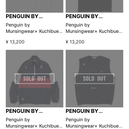
PENGUIN BY
PENGUIN BY
MUNSINGWEAR
MUNSINGWEAR
Penguin by
Penguin by
Munsingwear× Kuchibue
Munsingwear× Kuchibue
Golf Gentleman モックネ
Golf Gentleman モックネ
¥ 13,200
¥ 13,200
ック ホワイト【GO/LOOK!
ック ブラック【GO/LOOK!
限定販売】
限定販売】
PENGUIN BY
PENGUIN BY
MUNSINGWEAR
MUNSINGWEAR
Penguin by
Penguin by
Munsingwear× Kuchibue
Munsingwear× Kuchibue