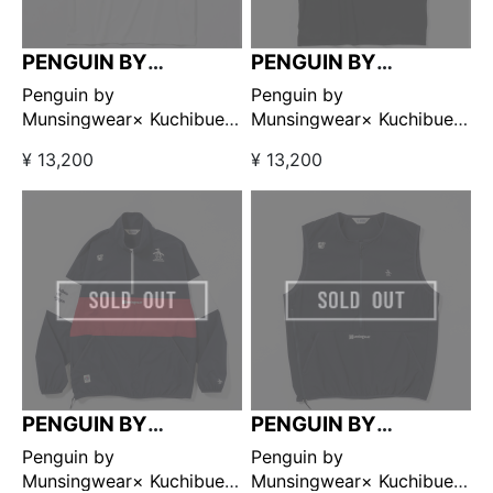
PENGUIN BY
PENGUIN BY
MUNSINGWEAR
MUNSINGWEAR
Penguin by
Penguin by
Munsingwear× Kuchibue
Munsingwear× Kuchibue
Golf Gentleman モックネ
Golf Gentleman モックネ
¥ 13,200
¥ 13,200
ック ホワイト【GO/LOOK!
ック ブラック【GO/LOOK!
限定販売】
限定販売】
PENGUIN BY
PENGUIN BY
MUNSINGWEAR
MUNSINGWEAR
Penguin by
Penguin by
Munsingwear× Kuchibue
Munsingwear× Kuchibue