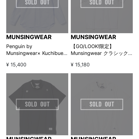
MUNSINGWEAR
MUNSINGWEAR
Penguin by
【GO/LOOK!限定】
Munsingwear× Kuchibue
Munsingwear クラシック
Golf Gentleman オックス
ポロシャツ ホワイト
¥ 15,400
¥ 15,180
フォードボタンダウンシャ
ツ ブルー【GO/LOOK!限定
販売】