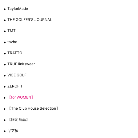
TaylorMade
THE GOLFER'S JOURNAL
TMT
tovho
TRATTO
TRUE linkswear
VICE GOLF
ZEROFIT
【for WOMEN】
【The Club House Selection】
【限定商品】
ギア猿