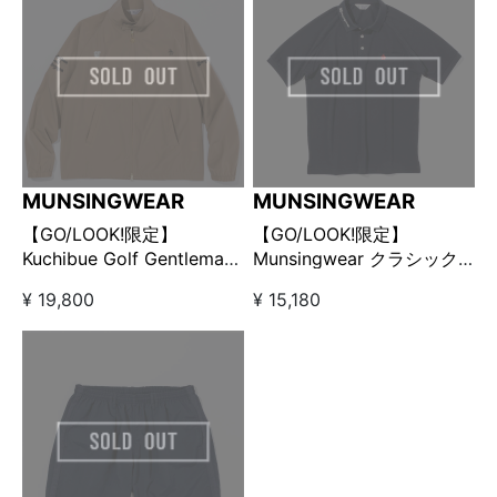
MUNSINGWEAR
MUNSINGWEAR
【GO/LOOK!限定】
【GO/LOOK!限定】
Kuchibue Golf Gentleman
Munsingwear クラシック
× Munsingwear スイング
ポロシャツ ネイビー
¥ 19,800
¥ 15,180
トップブルゾン ベージュ