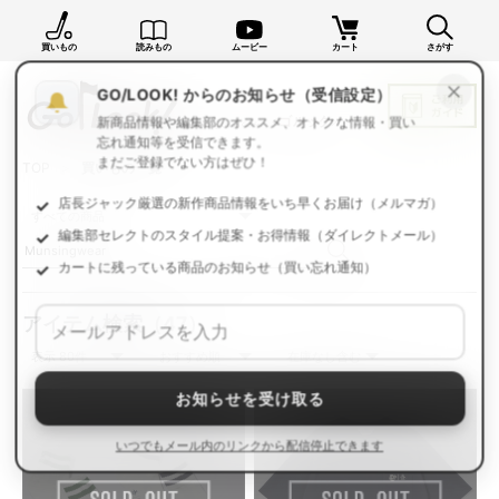
買いもの
読みもの
ムービー
カート
さがす
×
GO/LOOK! からのお知らせ（受信設定）
新商品情報や編集部のオススメ、オトクな情報・買い
忘れ通知等を受信できます。
TOP
買いもの一覧
まだご登録でない方はぜひ！
店長ジャック厳選の新作商品情報をいち早くお届け（メルマガ）
編集部セレクトのスタイル提案・お得情報（ダイレクトメール）
カートに残っている商品のお知らせ（買い忘れ通知）
アイテム検索
（47）
お知らせを受け取る
いつでもメール内のリンクから配信停止できます