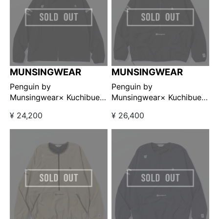
MUNSINGWEAR
MUNSINGWEAR
Penguin by
Penguin by
Munsingwear× Kuchibue
Munsingwear× Kuchibue
Golf Gentleman コンフォ
Golf Gentleman ユーティ
¥ 24,200
¥ 26,400
ートゴルフスウィングトッ
リティウォームプルオーバ
プ ブラック【GO/LOOK!限
ージャケット ブラック
定発売】
【GO/LOOK!限定発売】