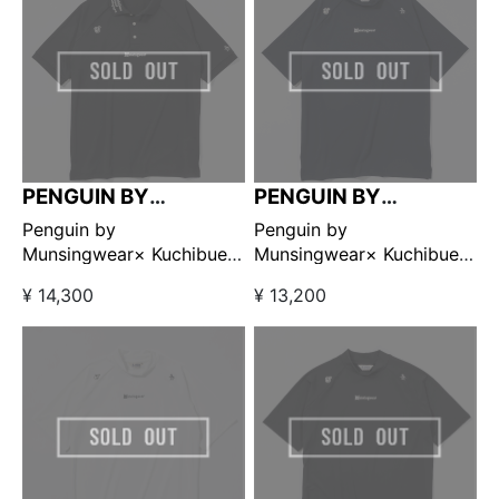
PENGUIN BY
PENGUIN BY
MUNSINGWEAR
MUNSINGWEAR
Penguin by
Penguin by
Munsingwear× Kuchibue
Munsingwear× Kuchibue
Golf Gentleman ポロシャ
Golf Gentleman モックネ
¥ 14,300
¥ 13,200
ツ ブラック 【GO/LOOK!限
ック ネイビー【GO/LOOK!
定販売】
限定販売】