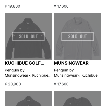
Golf Gentleman ハーフジ
Golf Gentleman ユーティ
¥ 19,800
¥ 17,600
ップブルゾン ネイビー×レ
リティプルオーバーベスト
ッド 【GO/LOOK!限定販
ネイビー 【GO/LOOK!限定
売】
販売】
KUCHIBUE GOLF
MUNSINGWEAR
GENTLEMAN
Penguin by
Penguin by
Munsingwear× Kuchibue
Munsingwear× Kuchibue
Golf Gentleman スイング
Golf Gentleman ストレッ
¥ 20,900
¥ 17,600
トップブルゾン ブラック
チロングスリーブモックネ
【GO/LOOK!限定販売】
ック グレー【GO/LOOK!限
定販売】