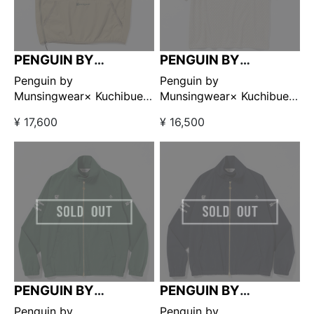
PENGUIN BY
PENGUIN BY
MUNSINGWEAR
MUNSINGWEAR
Penguin by
Penguin by
Munsingwear× Kuchibue
Munsingwear× Kuchibue
Golf Gentleman ユーティ
Golf Gentleman クラシッ
¥ 17,600
¥ 16,500
リティプルオーバーベスト
クジャガードコンフォート
ベージュ 【GO/LOOK!限定
ポロシャツ ベージュ
販売】
【GO/LOOK!限定販売】
PENGUIN BY
PENGUIN BY
MUNSINGWEAR
MUNSINGWEAR
Penguin by
Penguin by