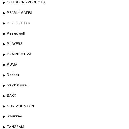
OUTDOOR PRODUCTS
PEARLY GATES
PERFECT TAN
Pinned golf
PLAYER2
PRAIRIE GINZA
PUMA
Reebok
rough & swell
SAXX
SUN MOUNTAIN
Swannies
TANGRAM