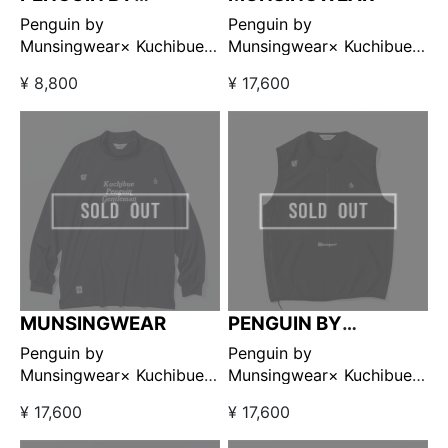
MUNSINGWEAR
Penguin by
Penguin by
Munsingwear× Kuchibue
Munsingwear× Kuchibue
Golf Gentleman ポケット
Golf Gentleman ストレッ
¥ 8,800
¥ 17,600
付きTシャツ ホワイト
チロングスリーブモックネ
【GO/LOOK!限定販売】
ック ネイビー 【GO/LOOK!
限定販売】
MUNSINGWEAR
PENGUIN BY
MUNSINGWEAR
Penguin by
Penguin by
Munsingwear× Kuchibue
Munsingwear× Kuchibue
Golf Gentleman ストレッ
Golf Gentleman ユーティ
¥ 17,600
¥ 17,600
チロングスリーブモックネ
リティプルオーバーベスト
ック ブラック 【GO/LOOK!
ブラック 【GO/LOOK!限定