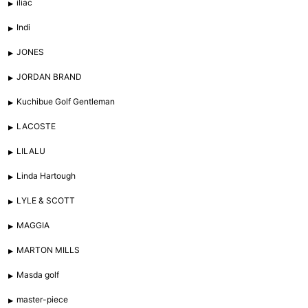
iliac
Indi
JONES
JORDAN BRAND
Kuchibue Golf Gentleman
LACOSTE
LILALU
Linda Hartough
LYLE & SCOTT
MAGGIA
MARTON MILLS
Masda golf
master-piece