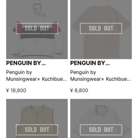
限定販売】
販売】
PENGUIN BY
PENGUIN BY
MUNSINGWEAR
MUNSINGWEAR
Penguin by
Penguin by
Munsingwear× Kuchibue
Munsingwear× Kuchibue
Golf Gentleman ハーフジ
Golf Gentleman ポケット
¥ 19,800
¥ 8,800
ップブルゾン ホワイト×ネ
付きTシャツ ベージュ
イビー 【GO/LOOK!限定販
【GO/LOOK!限定販売】
売】