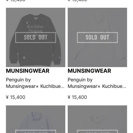
スリーブスウェットシャツ
スリーブスウェットシャツ
ネイビー【GO/LOOK!限定
グリーン 【GO/LOOK!限定
販売】
販売】
MUNSINGWEAR
MUNSINGWEAR
Penguin by
Penguin by
Munsingwear× Kuchibue
Munsingwear× Kuchibue
Golf Gentleman ラグラン
Golf Gentleman オックス
¥ 15,400
¥ 15,400
スリーブスウェットシャツ
フォードボタンダウンシャ
ブラック【GO/LOOK!限定
ツ ホワイト【GO/LOOK!限
販売】
定販売】