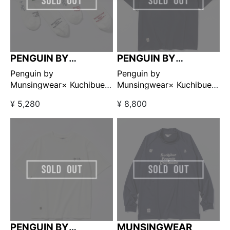
PENGUIN BY
PENGUIN BY
MUNSINGWEAR
MUNSINGWEAR
Penguin by
Penguin by
Munsingwear× Kuchibue
Munsingwear× Kuchibue
Golf Gentleman 2pack ソ
Golf Gentleman ポケット
¥ 5,280
¥ 8,800
ックス 【GO/LOOK!限定販
付きTシャツ ネイビー
売】
【GO/LOOK!限定販売】
PENGUIN BY
MUNSINGWEAR