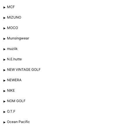
MCF
MIZUNO
MOCO
Munsingwear
muziik
N.E.hutte
NEW VINTAGE GOLF
NEWERA
NIKE
NOM GOLF
O.T.F
Ocean Pacific