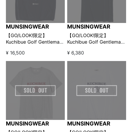
MUNSINGWEAR
MUNSINGWEAR
【GO/LOOK!限定】
【GO/LOOK!限定】
Kuchibue Golf Gentleman
Kuchibue Golf Gentleman
× Munsingwear プルオー
× Munsingwear プリントT
¥ 16,500
¥ 6,380
バーベスト ネイビー
シャツ ネイビー
MUNSINGWEAR
MUNSINGWEAR