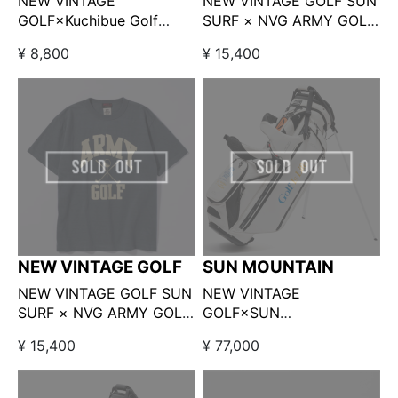
NEW VINTAGE
NEW VINTAGE GOLF SUN
GOLF×Kuchibue Golf
SURF × NVG ARMY GOLF
Gentleman 刺繍バケットハ
TEE グレー
¥ 8,800
¥ 15,400
ット ホワイト【GO/LOOK!
限定販売】
NEW VINTAGE GOLF
SUN MOUNTAIN
NEW VINTAGE GOLF SUN
NEW VINTAGE
SURF × NVG ARMY GOLF
GOLF×SUN
TEE ダークグリーン
MOUNTAIN×Kuchibue
¥ 15,400
¥ 77,000
Golf Gentleman 『Golf Is
Life 』キャディバッグ □
ホワイト【GO/LOOK!限定