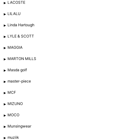
LACOSTE
LILALU
Linda Hartough
LYLE & SCOTT
MAGGIA
MARTON MILLS
Masda golf
master-piece
MCF
MIZUNO
MOCO
Munsingwear
muziik