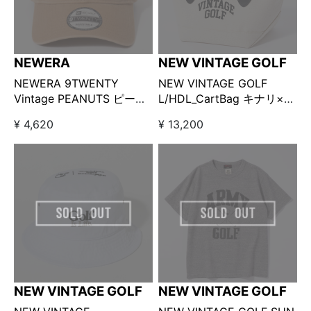
NEWERA
NEW VINTAGE GOLF
NEWERA 9TWENTY
NEW VINTAGE GOLF
Vintage PEANUTS ピーナ
L/HDL_CartBag キナリ×ブ
ッツ GOLF スイング / カー
ラック
¥ 4,620
¥ 13,200
キ
NEW VINTAGE GOLF
NEW VINTAGE GOLF