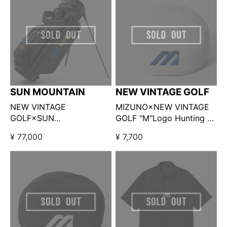
販売】
SUN MOUNTAIN
NEW VINTAGE GOLF
NEW VINTAGE
MIZUNO×NEW VINTAGE
GOLF×SUN
GOLF "M"Logo Hunting ホ
MOUNTAIN×Kuchibue
ワイト
¥ 77,000
¥ 7,700
Golf Gentleman 『Golf Is
Life 』キャディバッグ □
ブラック【GO/LOOK!限定
販売】