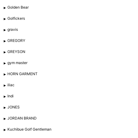
Golden Bear
Golfickers
gravis
GREGORY
GREYSON
gym master
HORN GARMENT
iliac
Indi
JONES
JORDAN BRAND
Kuchibue Golf Gentleman