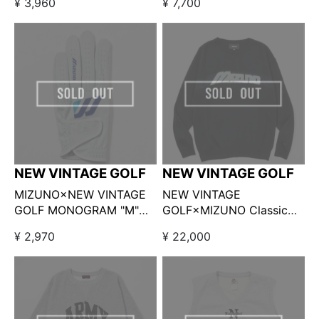
¥ 3,960
¥ 7,700
ホワイト
NEW VINTAGE GOLF
NEW VINTAGE GOLF
MIZUNO×NEW VINTAGE
NEW VINTAGE
GOLF MONOGRAM "M"
GOLF×MIZUNO Classic
Logo Golf Glove スエード
Logo Knit ブラック / ニュ
¥ 2,970
¥ 22,000
調合成皮革ゴルフグローブ
ーヴィンテージゴルフ×ミ
（左手用） / ホワイト
ズノクラシックロゴニット