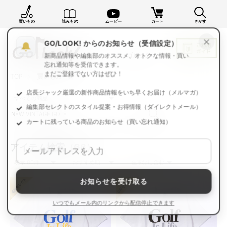
買いもの
読みもの
ムービー
カート
さがす
×
GO/LOOK! からのお知らせ（受信設定）
新商品情報や編集部のオススメ、オトクな情報・買い
忘れ通知等を受信できます。
TOP
買いもの一覧
まだご登録でない方はぜひ！
店長ジャック厳選の新作商品情報をいち早くお届け（メルマガ）
編集部セレクトのスタイル提案・お得情報（ダイレクトメール）
カートに残っている商品のお知らせ（買い忘れ通知）
アイテム検索
（66）
お知らせを受け取る
いつでもメール内のリンクから配信停止できます