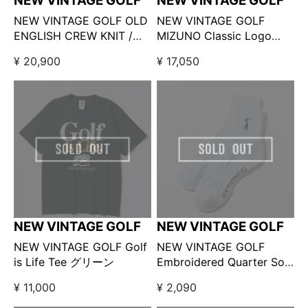
NEW VINTAGE GOLF
NEW VINTAGE GOLF
NEW VINTAGE GOLF OLD
NEW VINTAGE GOLF
ENGLISH CREW KNIT /
MIZUNO Classic Logo
NAVY
Print Sweat Pants /
¥ 20,900
¥ 17,050
BLACK
NEW VINTAGE GOLF
NEW VINTAGE GOLF
NEW VINTAGE GOLF Golf
NEW VINTAGE GOLF
is Life Tee グリーン
Embroidered Quarter Sox
ホワイト
¥ 11,000
¥ 2,090