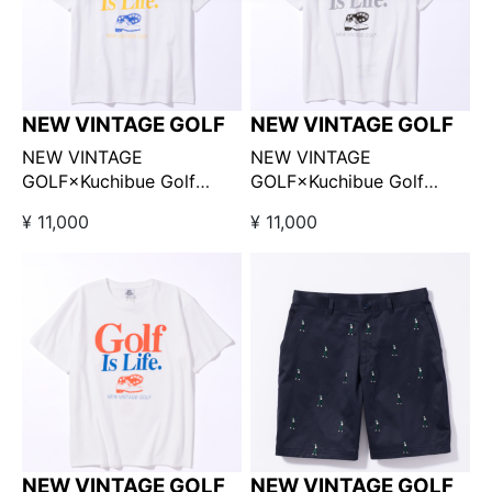
NEW VINTAGE GOLF
NEW VINTAGE GOLF
NEW VINTAGE
NEW VINTAGE
GOLF×Kuchibue Golf
GOLF×Kuchibue Golf
Gentleman Golf is Life
Gentleman Golf is Life
¥ 11,000
¥ 11,000
Tee ブルー×イエロー
Tee ブラック×グレー
【GO/LOOK!限定販売】
【GO/LOOK!限定販売】
NEW VINTAGE GOLF
NEW VINTAGE GOLF