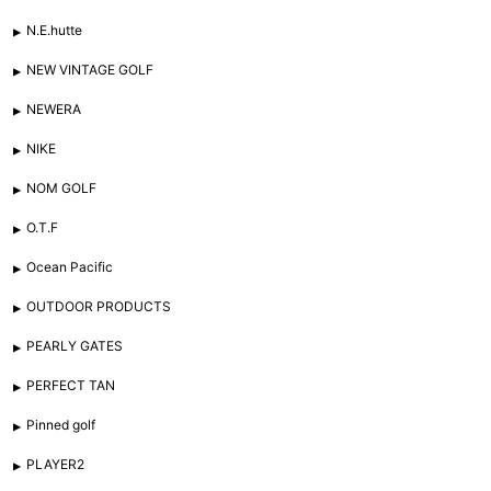
N.E.hutte
NEW VINTAGE GOLF
NEWERA
NIKE
NOM GOLF
O.T.F
Ocean Pacific
OUTDOOR PRODUCTS
PEARLY GATES
PERFECT TAN
Pinned golf
PLAYER2