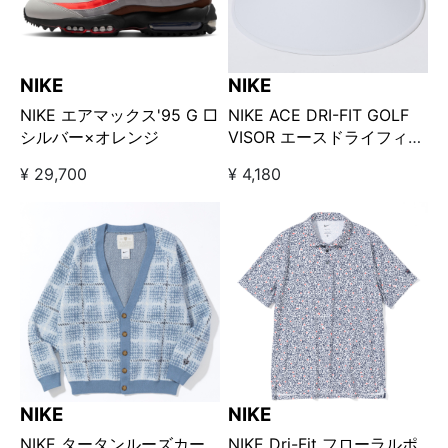
NIKE
NIKE
NIKE エアマックス'95 G □
NIKE ACE DRI-FIT GOLF
シルバー×オレンジ
VISOR エースドライフィッ
トゴルフバイザー / ホワイ
¥ 29,700
¥ 4,180
ト
NIKE
NIKE
NIKE タータンルーズカー
NIKE Dri-Fit フローラルポ