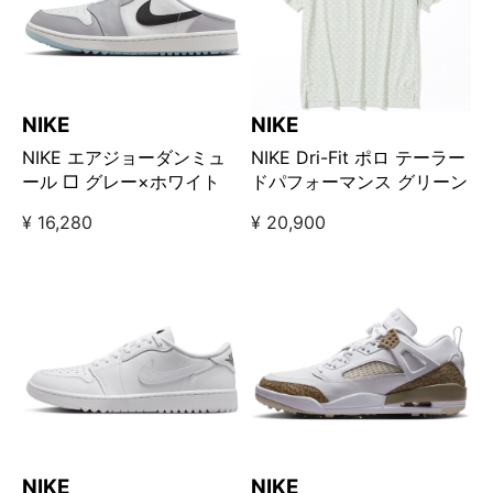
NIKE
NIKE
NIKE エアジョーダンミュ
NIKE Dri-Fit ポロ テーラー
ール □ グレー×ホワイト
ドパフォーマンス グリーン
¥ 16,280
¥ 20,900
NIKE
NIKE