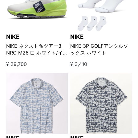
NIKE
NIKE
NIKE ネクスト％ツアー3
NIKE 3P GOLFアンクルソ
NRG M26 □ ホワイト/イ
ックス ホワイト
エロー
¥ 29,700
¥ 3,410