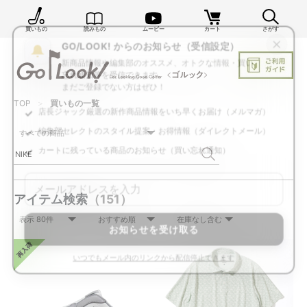
買いもの
読みもの
ムービー
カート
さがす
×
GO/LOOK! からのお知らせ（受信設定）
新商品情報や編集部のオススメ、オトクな情報・買い
忘れ通知等を受信できます。
TOP
買いもの一覧
まだご登録でない方はぜひ！
店長ジャック厳選の新作商品情報をいち早くお届け（メルマガ）
編集部セレクトのスタイル提案・お得情報（ダイレクトメール）
カートに残っている商品のお知らせ（買い忘れ通知）
アイテム検索
（151）
お知らせを受け取る
いつでもメール内のリンクから配信停止できます