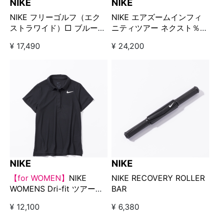
NIKE
NIKE
NIKE フリーゴルフ（エク
NIKE エアズームインフィ
ストラワイド）□ ブルー×
ニティツアー ネクスト％
イエロー
2（ワイド） □ ホワイト×
¥ 17,490
¥ 24,200
レッド
NIKE
NIKE
【for WOMEN】
NIKE
NIKE RECOVERY ROLLER
WOMENS Dri-fit ツアーポ
BAR
ロ ブラック
¥ 12,100
¥ 6,380