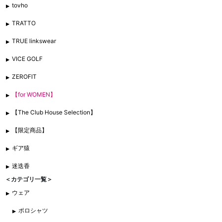
tovho
TRATTO
TRUE linkswear
VICE GOLF
ZEROFIT
【for WOMEN】
【The Club House Selection】
【限定商品】
ギア猿
迷迭香
＜カテゴリ一覧＞
ウェア
ポロシャツ