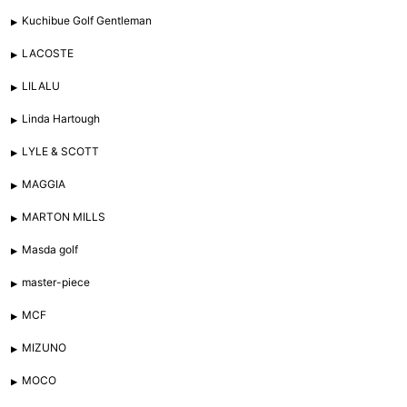
Kuchibue Golf Gentleman
LACOSTE
LILALU
Linda Hartough
LYLE & SCOTT
MAGGIA
MARTON MILLS
Masda golf
master-piece
MCF
MIZUNO
MOCO