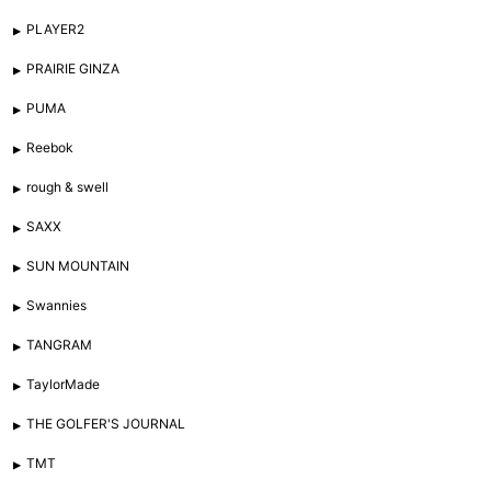
PLAYER2
PRAIRIE GINZA
PUMA
Reebok
rough & swell
SAXX
SUN MOUNTAIN
Swannies
TANGRAM
TaylorMade
THE GOLFER'S JOURNAL
TMT