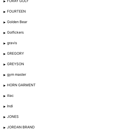
FORAY GOLF
FOURTEEN
Golden Bear
Golfickers
gravis
GREGORY
GREYSON
gym master
HORN GARMENT
iliac
Indi
JONES
JORDAN BRAND