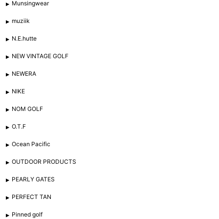
Munsingwear
muziik
N.E.hutte
NEW VINTAGE GOLF
NEWERA
NIKE
NOM GOLF
O.T.F
Ocean Pacific
OUTDOOR PRODUCTS
PEARLY GATES
PERFECT TAN
Pinned golf