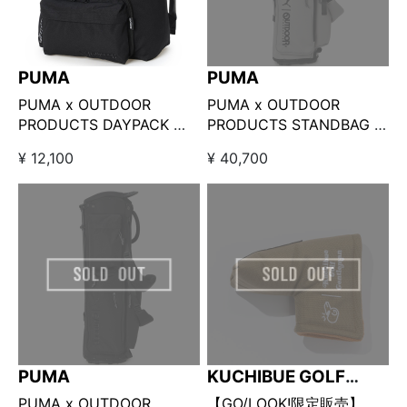
PUMA
PUMA
PUMA x OUTDOOR
PUMA x OUTDOOR
PRODUCTS DAYPACK ブ
PRODUCTS STANDBAG □
ラック
グレー
¥ 12,100
¥ 40,700
PUMA
KUCHIBUE GOLF
GENTLEMAN
PUMA x OUTDOOR
【GO/LOOK!限定販売】