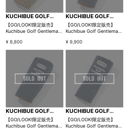
KUCHIBUE GOLF
KUCHIBUE GOLF
GENTLEMAN
GENTLEMAN
【GO/LOOK!限定販売】
【GO/LOOK!限定販売】
Kuchibue Golf Gentleman
Kuchibue Golf Gentleman
× OUTDOOR PRODUCTS
× OUTDOOR PRODUCTS
¥ 8,800
¥ 9,900
ヘッドカバー フェアウェイ
ヘッドカバー ドライバー用
ウッド用 ベージュ
ネイビー
KUCHIBUE GOLF
KUCHIBUE GOLF
GENTLEMAN
GENTLEMAN
【GO/LOOK!限定販売】
【GO/LOOK!限定販売】
Kuchibue Golf Gentleman
Kuchibue Golf Gentleman