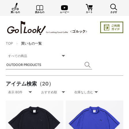
買いもの
読みもの
ムービー
カート
さがす
×
GO/LOOK! からのお知らせ（受信設定）
新商品情報や編集部のオススメ、オトクな情報・買い
忘れ通知等を受信できます。
まだご登録でない方はぜひ！
TOP
買いもの一覧
店長ジャック厳選の新作商品情報をいち早くお届け（メルマガ）
編集部セレクトのスタイル提案・お得情報（ダイレクトメール）
カートに残っている商品のお知らせ（買い忘れ通知）
アイテム検索
（20）
お知らせを受け取る
いつでもメール内のリンクから配信停止できます