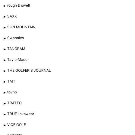
rough & swell
SAXX
SUN MOUNTAIN
Swannies
TANGRAM
TaylorMade
THE GOLFER'S JOURNAL
TMT
tovho
TRATTO
TRUE linkswear
VICE GOLF