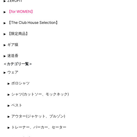
ZEROFIT
【for WOMEN】
【The Club House Selection】
【限定商品】
ギア猿
迷迭香
＜カテゴリ一覧＞
ウェア
ポロシャツ
シャツ(カットソー、モックネック)
ベスト
アウター(ジャケット、ブルゾン)
トレーナー、パーカー、セーター