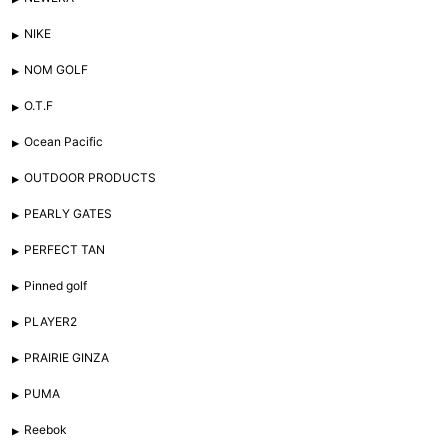
NIKE
NOM GOLF
O.T.F
Ocean Pacific
OUTDOOR PRODUCTS
PEARLY GATES
PERFECT TAN
Pinned golf
PLAYER2
PRAIRIE GINZA
PUMA
Reebok