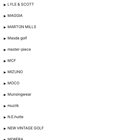
LYLE & SCOTT
MAGGIA
MARTON MILLS
Masda golf
master-piece
MCF
MIZUNO
MOCO
Munsingwear
muziik
N.E.hutte
NEW VINTAGE GOLF
NEWERA