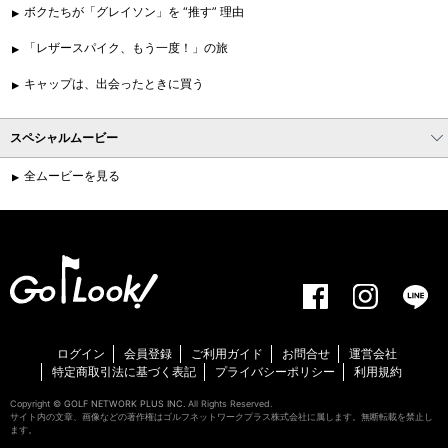
ボクたちが「グレイソン」を “推す” 理由
「レザースパイク、もう一度！」の旅
キャップは、出会ったときに買う
スペシャルムービー
全ムービーを見る
ログイン
会員登録
ご利用ガイド
お問合せ
運営会社
特定商取引法に基づく表記
プライバシーポリシー
利用規約
Copyright ©
GOLF NETWORK PLUS INC.
All Rights Reserved.
サイト内の文章、画像などの著作権はゴルフネットワークプラス株式会社に属します。無断転載を禁止し
ます。