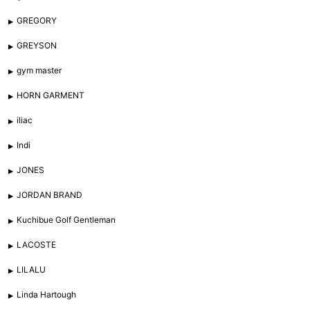
GREGORY
GREYSON
gym master
HORN GARMENT
iliac
Indi
JONES
JORDAN BRAND
Kuchibue Golf Gentleman
LACOSTE
LILALU
Linda Hartough