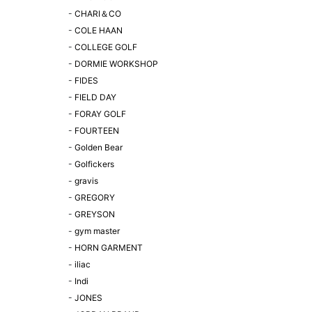
-
CHARI＆CO
-
COLE HAAN
-
COLLEGE GOLF
-
DORMIE WORKSHOP
-
FIDES
-
FIELD DAY
-
FORAY GOLF
-
FOURTEEN
-
Golden Bear
-
Golfickers
-
gravis
-
GREGORY
-
GREYSON
-
gym master
-
HORN GARMENT
-
iliac
-
Indi
-
JONES