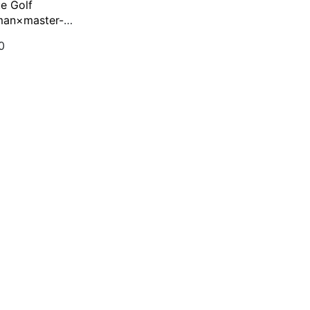
e Golf
man×master-
e クーラーカートバ
0
□ブラック
LOOK!限定販売】