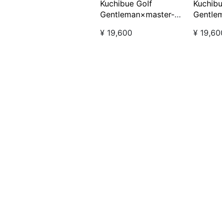
Kuchibue Golf
Kuchibu
Gentleman×master-
Gentle
piece クーラーカートバ
piec
¥ 19,600
¥ 19,60
ッグ □ ネイビー
ッグ 
【GO/LOOK!限定販売】
【GO/