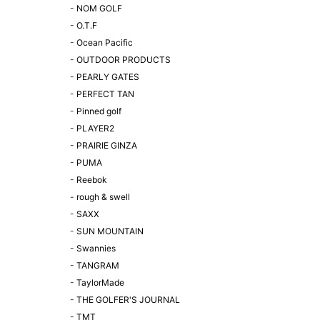
-
NOM GOLF
-
O.T.F
-
Ocean Pacific
-
OUTDOOR PRODUCTS
-
PEARLY GATES
-
PERFECT TAN
-
Pinned golf
-
PLAYER2
-
PRAIRIE GINZA
-
PUMA
-
Reebok
-
rough & swell
-
SAXX
-
SUN MOUNTAIN
-
Swannies
-
TANGRAM
-
TaylorMade
-
THE GOLFER'S JOURNAL
-
TMT