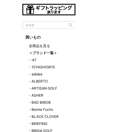
買いもの
全商品を見る
＜ブランド一覧＞
-
'47
-
10YASHOW10
-
adidas
-
ALBERTO
-
ARTISAN GOLF
-
ASHER
-
BAD BIRDIE
-
Bernie Fuchs
-
BLACK CLOVER
-
BRIEFING
-
BRIGA GOLF