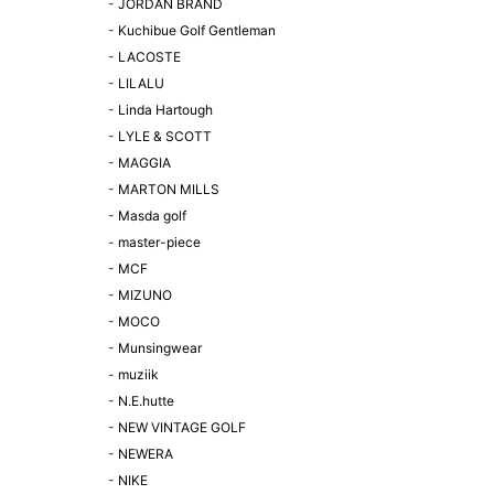
-
JORDAN BRAND
-
Kuchibue Golf Gentleman
-
LACOSTE
-
LILALU
-
Linda Hartough
-
LYLE & SCOTT
-
MAGGIA
-
MARTON MILLS
-
Masda golf
-
master-piece
-
MCF
-
MIZUNO
-
MOCO
-
Munsingwear
-
muziik
-
N.E.hutte
-
NEW VINTAGE GOLF
-
NEWERA
-
NIKE