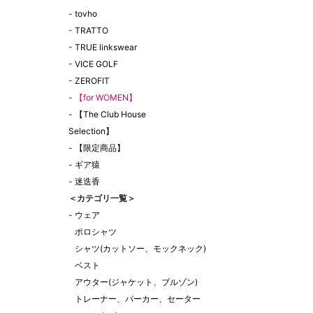
-
tovho
-
TRATTO
-
TRUE linkswear
-
VICE GOLF
-
ZEROFIT
-
【for WOMEN】
-
【The Club House
Selection】
-
【限定商品】
-
ギア猿
-
迷迭香
＜カテゴリ一覧＞
-
ウェア
ポロシャツ
シャツ(カットソー、モックネック)
ベスト
アウター(ジャケット、ブルゾン)
トレーナー、パーカー、セーター