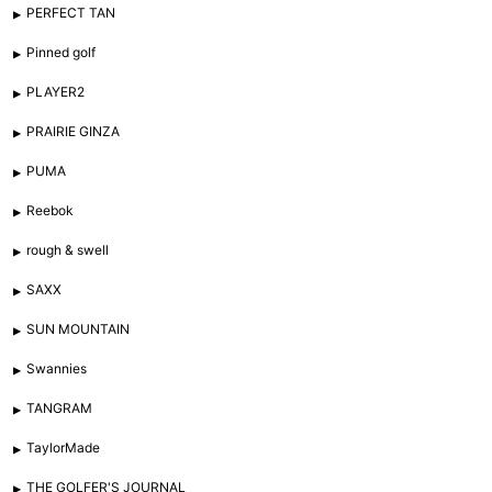
PERFECT TAN
Pinned golf
PLAYER2
PRAIRIE GINZA
PUMA
Reebok
rough & swell
SAXX
SUN MOUNTAIN
Swannies
TANGRAM
TaylorMade
THE GOLFER'S JOURNAL