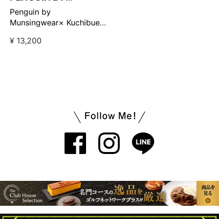
MUNSINGWEAR
Penguin by
Munsingwear× Kuchibue
Golf Gentleman モックネ
¥ 13,200
ック ブラック【GO/LOOK!
限定販売】