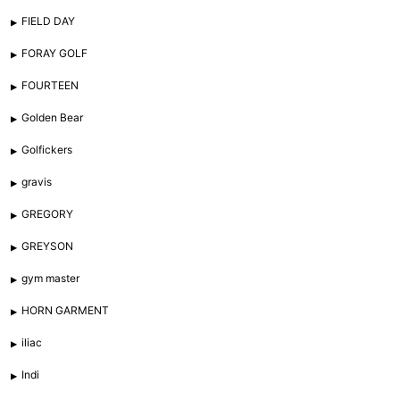
FIELD DAY
FORAY GOLF
FOURTEEN
Golden Bear
Golfickers
gravis
GREGORY
GREYSON
gym master
HORN GARMENT
iliac
Indi