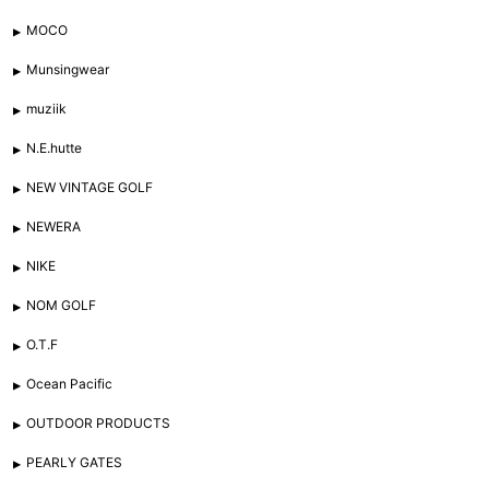
MOCO
Munsingwear
muziik
N.E.hutte
NEW VINTAGE GOLF
NEWERA
NIKE
NOM GOLF
O.T.F
Ocean Pacific
OUTDOOR PRODUCTS
PEARLY GATES