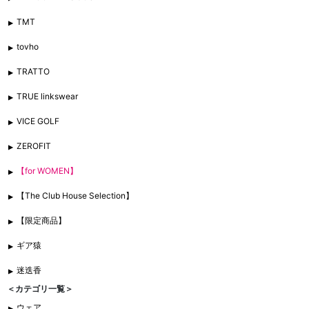
TMT
tovho
TRATTO
TRUE linkswear
VICE GOLF
ZEROFIT
【for WOMEN】
【The Club House Selection】
【限定商品】
ギア猿
迷迭香
＜カテゴリ一覧＞
ウェア