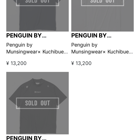
PENGUIN BY
PENGUIN BY
MUNSINGWEAR
MUNSINGWEAR
Penguin by
Penguin by
Munsingwear× Kuchibue
Munsingwear× Kuchibue
Golf Gentleman モックネ
Golf Gentleman モックネ
¥ 13,200
¥ 13,200
ック ネイビー【GO/LOOK!
ック ホワイト【GO/LOOK!
限定販売】
限定販売】
PENGUIN BY