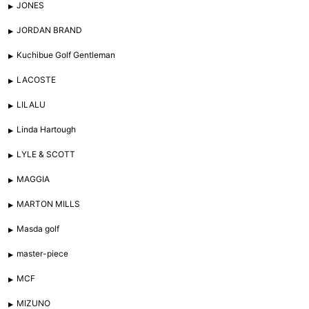
JONES
JORDAN BRAND
Kuchibue Golf Gentleman
LACOSTE
LILALU
Linda Hartough
LYLE & SCOTT
MAGGIA
MARTON MILLS
Masda golf
master-piece
MCF
MIZUNO