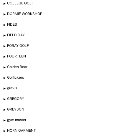
COLLEGE GOLF
DORMIE WORKSHOP
FIDES
FIELD DAY
FORAY GOLF
FOURTEEN
Golden Bear
Golfickers
gravis
GREGORY
GREYSON
gym master
HORN GARMENT