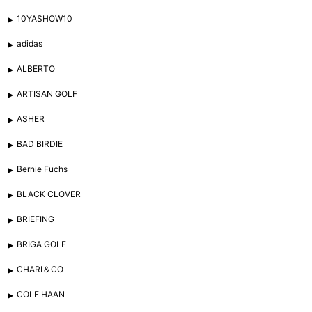
10YASHOW10
adidas
ALBERTO
ARTISAN GOLF
ASHER
BAD BIRDIE
Bernie Fuchs
BLACK CLOVER
BRIEFING
BRIGA GOLF
CHARI＆CO
COLE HAAN