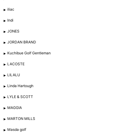
iliac
Indi
JONES
JORDAN BRAND
Kuchibue Golf Gentleman
LACOSTE
LILALU
Linda Hartough
LYLE & SCOTT
MAGGIA
MARTON MILLS
Masda golf