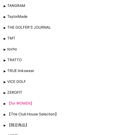
TANGRAM
TaylorMade
THE GOLFER'S JOURNAL
TMT
tovho
TRATTO
TRUE linkswear
VICE GOLF
ZEROFIT
【for WOMEN】
【The Club House Selection】
【限定商品】