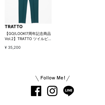
TRATTO
【GO/LOOK!7周年記念商品
Vol.2】TRATTO ツイルピ
ンタックテーパードパンツ
¥ 35,200
グリーン【GO/LOOK!限定
カラー】