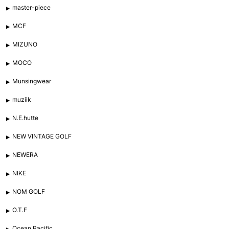
master-piece
MCF
MIZUNO
MOCO
Munsingwear
muziik
N.E.hutte
NEW VINTAGE GOLF
NEWERA
NIKE
NOM GOLF
O.T.F
Ocean Pacific