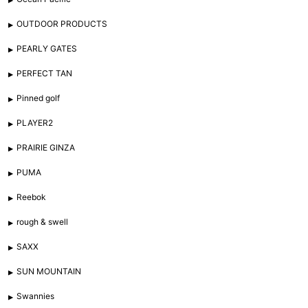
OUTDOOR PRODUCTS
PEARLY GATES
PERFECT TAN
Pinned golf
PLAYER2
PRAIRIE GINZA
PUMA
Reebok
rough & swell
SAXX
SUN MOUNTAIN
Swannies