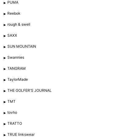
PUMA
Reebok
rough & swell
SAXX
SUN MOUNTAIN
Swannies
TANGRAM
TaylorMade
THE GOLFER'S JOURNAL
TMT
tovho
TRATTO
TRUE linkswear