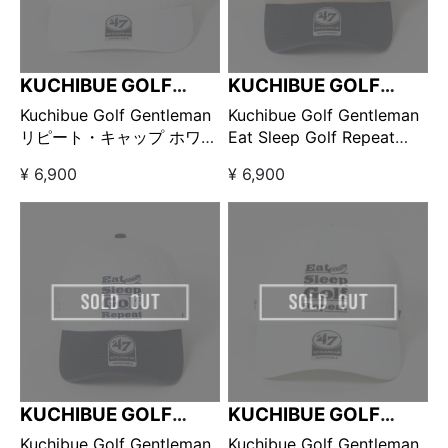
KUCHIBUE GOLF
KUCHIBUE GOLF
GENTLEMAN
GENTLEMAN
Kuchibue Golf Gentleman
Kuchibue Golf Gentleman
リピート・キャップ ホワイ
Eat Sleep Golf Repeat
ト×グリーン【GO/LOOK!限
Two Tone キャップ /
¥ 6,900
¥ 6,900
定販売】
Khaki × Navy
KUCHIBUE GOLF
KUCHIBUE GOLF
GENTLEMAN
GENTLEMAN
Kuchibue Golf Gentleman
Kuchibue Golf Gentleman