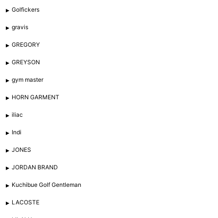
Golfickers
gravis
GREGORY
GREYSON
gym master
HORN GARMENT
iliac
Indi
JONES
JORDAN BRAND
Kuchibue Golf Gentleman
LACOSTE