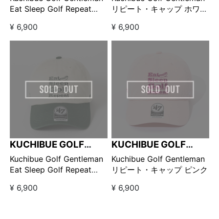
Eat Sleep Golf Repeat
リピート・キャップ ホワイ
Two Tone キャップ /
ト
¥ 6,900
¥ 6,900
White × Light Navy
KUCHIBUE GOLF
KUCHIBUE GOLF
GENTLEMAN
GENTLEMAN
Kuchibue Golf Gentleman
Kuchibue Golf Gentleman
Eat Sleep Golf Repeat
リピート・キャップ ピンク
Two Tone キャップ /
¥ 6,900
¥ 6,900
Natural × Dark Green