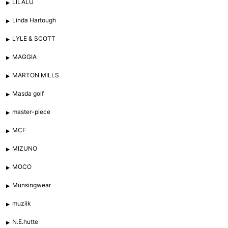
LILALU
Linda Hartough
LYLE & SCOTT
MAGGIA
MARTON MILLS
Masda golf
master-piece
MCF
MIZUNO
MOCO
Munsingwear
muziik
N.E.hutte