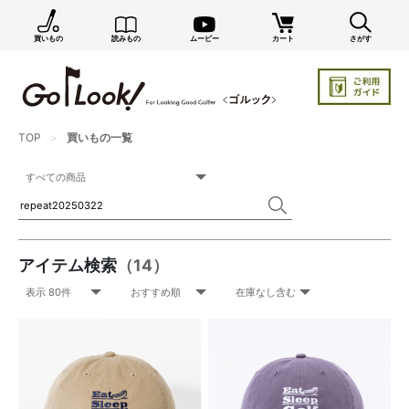
買いもの
読みもの
ムービー
カート
さがす
×
GO/LOOK! からのお知らせ（受信設定）
新商品情報や編集部のオススメ、オトクな情報・買い
忘れ通知等を受信できます。
まだご登録でない方はぜひ！
TOP
買いもの一覧
店長ジャック厳選の新作商品情報をいち早くお届け（メルマガ）
編集部セレクトのスタイル提案・お得情報（ダイレクトメール）
カートに残っている商品のお知らせ（買い忘れ通知）
アイテム検索
（14）
お知らせを受け取る
いつでもメール内のリンクから配信停止できます