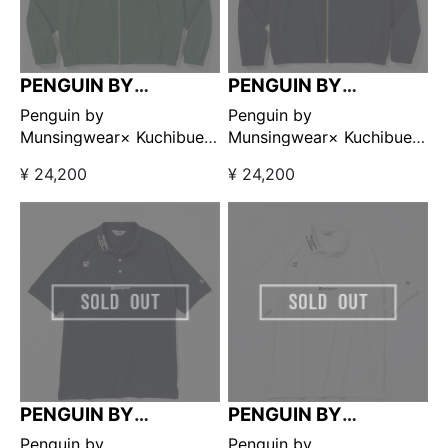
PENGUIN BY
PENGUIN BY
MUNSINGWEAR
MUNSINGWEAR
Penguin by
Penguin by
Munsingwear× Kuchibue
Munsingwear× Kuchibue
Golf Gentleman スイング
Golf Gentleman スイング
¥ 24,200
¥ 24,200
トップ グリーン
トップ ネイビー
【GO/LOOK!限定販売】
【GO/LOOK!限定販売】
PENGUIN BY
PENGUIN BY
MUNSINGWEAR
MUNSINGWEAR
Penguin by
Penguin by