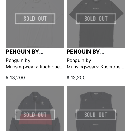
PENGUIN BY
PENGUIN BY
MUNSINGWEAR
MUNSINGWEAR
Penguin by
Penguin by
Munsingwear× Kuchibue
Munsingwear× Kuchibue
Golf Gentleman モックネ
Golf Gentleman モックネ
¥ 13,200
¥ 13,200
ック ホワイト【GO/LOOK!
ック ブラック【GO/LOOK!
限定販売】
限定販売】