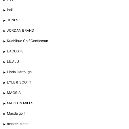
Indi
JONES
JORDAN BRAND
Kuchibue Golf Gentleman
LACOSTE
LILALU
Linda Hartough
LYLE & SCOTT
MAGGIA
MARTON MILLS
Masda golf
master-piece