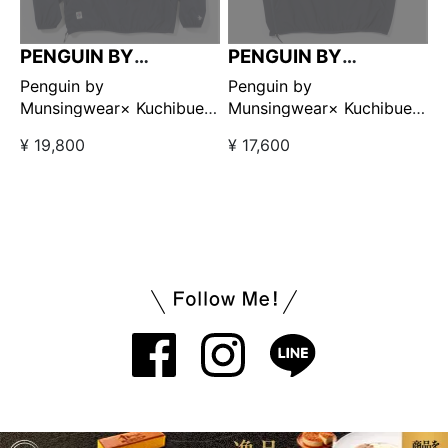
PENGUIN BY
PENGUIN BY
MUNSINGWEAR
MUNSINGWEAR
Penguin by
Penguin by
Munsingwear× Kuchibue
Munsingwear× Kuchibue
Golf Gentleman ハーフジ
Golf Gentleman ユーティ
¥ 19,800
¥ 17,600
ップブルゾン ネイビー×レ
リティプルオーバーベスト
ッド 【GO/LOOK!限定販
ネイビー 【GO/LOOK!限定
売】
販売】