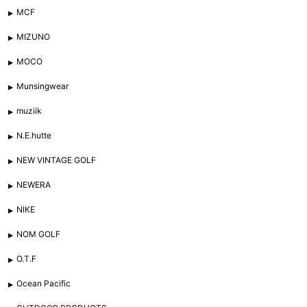
MCF
MIZUNO
MOCO
Munsingwear
muziik
N.E.hutte
NEW VINTAGE GOLF
NEWERA
NIKE
NOM GOLF
O.T.F
Ocean Pacific