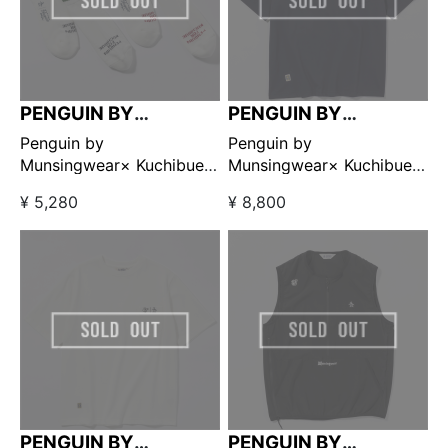
PENGUIN BY
PENGUIN BY
MUNSINGWEAR
MUNSINGWEAR
Penguin by
Penguin by
Munsingwear× Kuchibue
Munsingwear× Kuchibue
Golf Gentleman 2pack ソ
Golf Gentleman ポケット
¥ 5,280
¥ 8,800
ックス 【GO/LOOK!限定販
付きTシャツ ネイビー
売】
【GO/LOOK!限定販売】
PENGUIN BY
PENGUIN BY