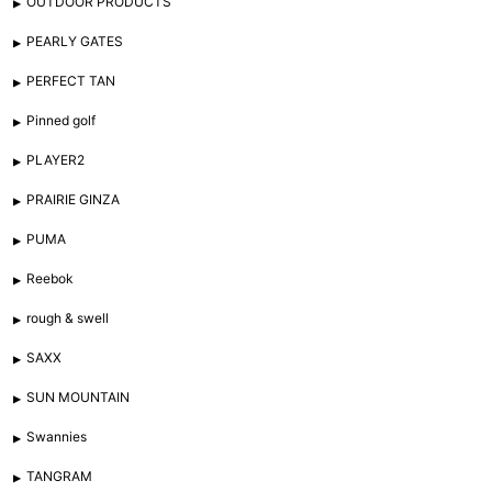
OUTDOOR PRODUCTS
PEARLY GATES
PERFECT TAN
Pinned golf
PLAYER2
PRAIRIE GINZA
PUMA
Reebok
rough & swell
SAXX
SUN MOUNTAIN
Swannies
TANGRAM