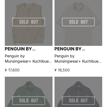
売】
PENGUIN BY
PENGUIN BY
MUNSINGWEAR
MUNSINGWEAR
Penguin by
Penguin by
Munsingwear× Kuchibue
Munsingwear× Kuchibue
Golf Gentleman ユーティ
Golf Gentleman クラシッ
¥ 17,600
¥ 16,500
リティプルオーバーベスト
クジャガードコンフォート
ベージュ 【GO/LOOK!限定
ポロシャツ ベージュ
販売】
【GO/LOOK!限定販売】