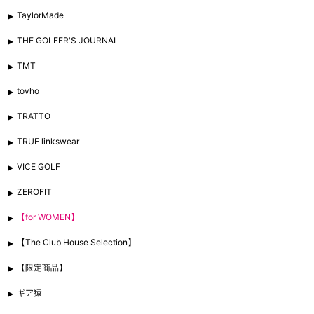
TaylorMade
THE GOLFER'S JOURNAL
TMT
tovho
TRATTO
TRUE linkswear
VICE GOLF
ZEROFIT
【for WOMEN】
【The Club House Selection】
【限定商品】
ギア猿