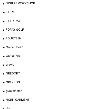
DORMIE WORKSHOP
FIDES
FIELD DAY
FORAY GOLF
FOURTEEN
Golden Bear
Golfickers
gravis
GREGORY
GREYSON
gym master
HORN GARMENT
iliac