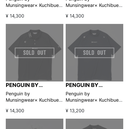
Munsingwear× Kuchibue
Munsingwear× Kuchibue
Golf Gentleman ポロシャ
Golf Gentleman ポロシャ
¥ 14,300
¥ 14,300
ツ ネイビー 【GO/LOOK!限
ツ ホワイト 【GO/LOOK!限
定販売】
定販売】
PENGUIN BY
PENGUIN BY
MUNSINGWEAR
MUNSINGWEAR
Penguin by
Penguin by
Munsingwear× Kuchibue
Munsingwear× Kuchibue
Golf Gentleman ポロシャ
Golf Gentleman モックネ
¥ 14,300
¥ 13,200
ツ ブラック 【GO/LOOK!限
ック ネイビー【GO/LOOK!
定販売】
限定販売】