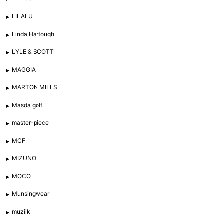
LILALU
Linda Hartough
LYLE & SCOTT
MAGGIA
MARTON MILLS
Masda golf
master-piece
MCF
MIZUNO
MOCO
Munsingwear
muziik