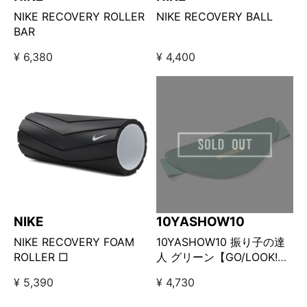
NIKE RECOVERY ROLLER
NIKE RECOVERY BALL
BAR
¥ 6,380
¥ 4,400
NIKE
10YASHOW10
NIKE RECOVERY FOAM
10YASHOW10 振り子の達
ROLLER □
人 グリーン【GO/LOOK!限
定カラー】
¥ 5,390
¥ 4,730