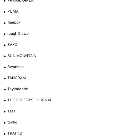
PRAIRIE GINZA
PUMA
Reebok
rough & swell
SAXX
SUN MOUNTAIN
Swannies
TANGRAM
TaylorMade
THE GOLFER'S JOURNAL
TMT
tovho
TRATTO