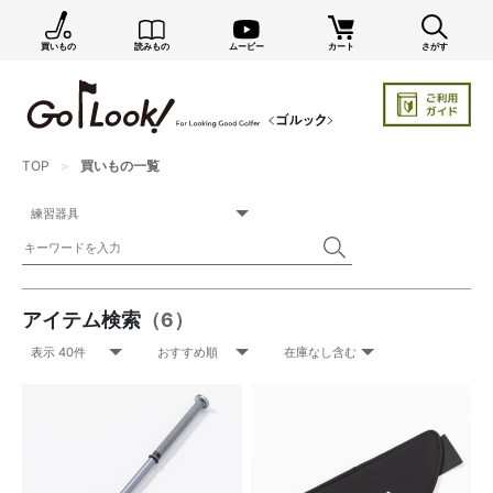
買いもの
読みもの
ムービー
カート
さがす
TOP
買いもの一覧
アイテム検索
（6）