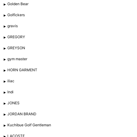
Golden Bear
Golfickers
gravis
GREGORY
GREYSON
gym master
HORN GARMENT
iliac
Indi
JONES
JORDAN BRAND
Kuchibue Golf Gentleman
LACOSTE