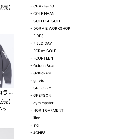
-
CHARI＆CO
定販売】
-
COLE HAAN
N
-
COLLEGE GOLF
 Mock
-
DORMIE WORKSHOP
ーキ
-
FIDES
-
FIELD DAY
-
FORAY GOLF
-
FOURTEEN
-
Golden Bear
-
Golfickers
-
gravis
-
GREGORY
コラボ
-
GREYSON
定販売】
-
gym master
ネック
-
HORN GARMENT
-
iliac
-
Indi
-
JONES