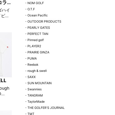
コラボ
-
NOM GOLF
-
O.T.F
ゴハイ
イビー
-
Ocean Pacific
定販売】
-
OUTDOOR PRODUCTS
-
PEARLY GATES
-
PERFECT TAN
-
Pinned golf
-
PLAYER2
-
PRAIRIE GINZA
-
PUMA
-
Reebok
-
rough & swell
-
SAXX
ELL
-
SUN MOUNTAIN
rough
-
Swannies
D
-
TANGRAM
ト
-
TaylorMade
-
THE GOLFER'S JOURNAL
-
TMT