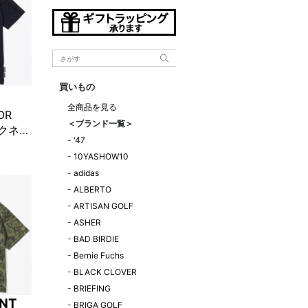
買いもの
全商品を見る
OR
＜ブランド一覧＞
ックネッ
-
'47
-
10YASHOW10
-
adidas
-
ALBERTO
-
ARTISAN GOLF
-
ASHER
-
BAD BIRDIE
-
Bernie Fuchs
-
BLACK CLOVER
-
BRIEFING
NT
-
BRIGA GOLF