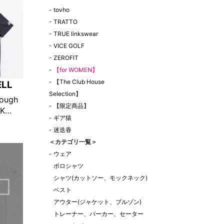
-
tovho
-
TRATTO
-
TRUE linkswear
-
VICE GOLF
-
ZEROFIT
-
【for WOMEN】
-
【The Club House
ELL
Selection】
rough
-
【限定商品】
CK
-
ギア猿
チャコー
-
迷迭香
＜カテゴリ一覧＞
-
ウェア
ポロシャツ
シャツ(カットソー、モックネック)
ベスト
アウター(ジャケット、ブルゾン)
トレーナー、パーカー、セーター