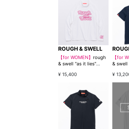
ROUGH & SWELL
ROUG
【for WOMEN】
rough
【for 
& swell "as it lies"
& swell
MOCK ロングスリーブ
TOUR
¥ 15,400
¥ 13,20
ホワイト