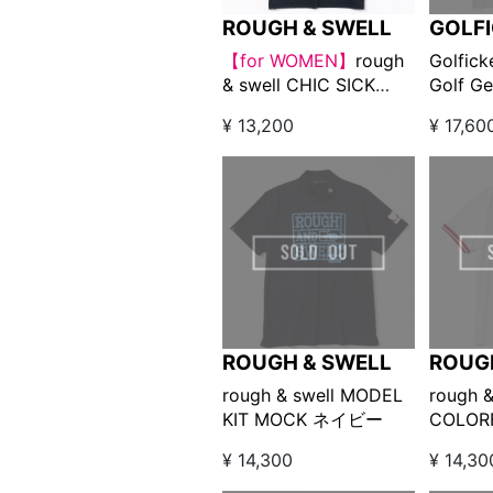
ROUGH & SWELL
GOLF
【for WOMEN】
rough
Golfick
& swell CHIC SICK
Golf G
TOUR MOCK ブラック
editi
¥ 13,200
¥ 17,60
ックネ
ROUGH & SWELL
ROUG
rough & swell MODEL
rough &
KIT MOCK ネイビー
COLOR
ホワイ
¥ 14,300
¥ 14,30