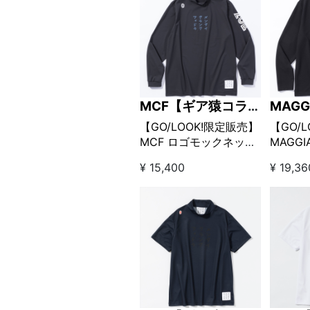
MCF【ギア猿コラボ
MAGG
ブランド】
【GO/LOOK!限定販売】
【GO/
MCF ロゴモックネック
MAGGIA
シャツ ブラック
Golf G
¥ 15,400
¥ 19,36
ネック
ブラッ