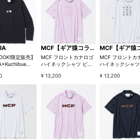
IA
MCF【ギア猿コラボ
MCF【ギア猿
ブランド】
ブランド】
LOOK!限定販売】
MCF フロントカナロゴ
MCF フロントカ
×Kuchibue
ハイネックシャツ ピン
ハイネックシャツ
entleman モック
ク【GO/LOOK!限定販
イト【GO/LOOK
0
¥ 13,200
¥ 13,200
ロングスリーブ
売】
売】
ク