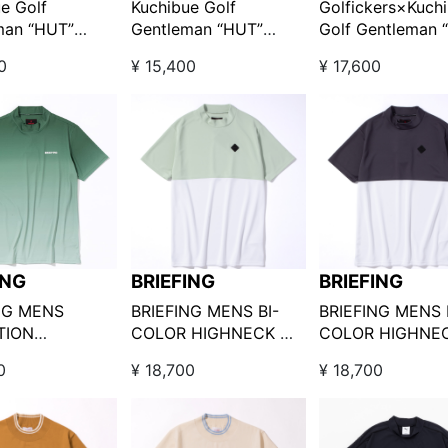
LEMAN
GENTLEMAN
e Golf
Kuchibue Golf
Golfickers×Kuch
man “HUT”
Gentleman “HUT”
Golf Gentleman 
on ワッペン半袖モ
edition ワッペン半袖モ
edition プリン
0
¥ 15,400
¥ 17,600
ック ホワイト
ックネック バーガンデ
ックネック ネイ
LOOK!限定販売】
ィ【GO/LOOK!限定販
売】
ING
BRIEFING
BRIEFING
NG MENS
BRIEFING MENS BI-
BRIEFING MENS 
TION
COLOR HIGHNECK グ
COLOR HIGHNE
NECK グラデーシ
リーン
ャコール
0
¥ 18,700
¥ 18,700
ネック GREEN