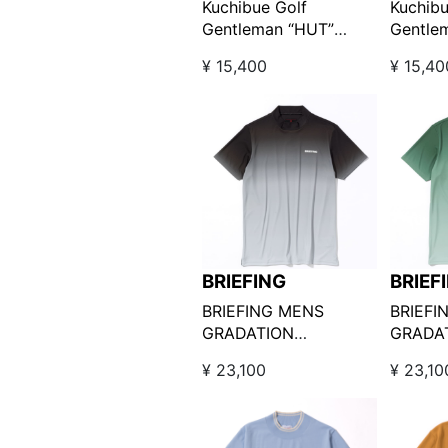
GENTLEMAN
GENT
Kuchibue Golf
Kuchibu
Gentleman “HUT”
Gentle
edition ワッペン半袖モ
editi
¥ 15,400
¥ 15,40
ックネック ネイビー
ックネ
【GO/LOOK!限定販売】
【GO/
BRIEFING
BRIEF
BRIEFING MENS
BRIEFI
GRADATION
GRADA
HIGHNECK グラデーシ
HIGH
¥ 23,100
¥ 23,10
ョンハイネック BLACK
ョンハイ