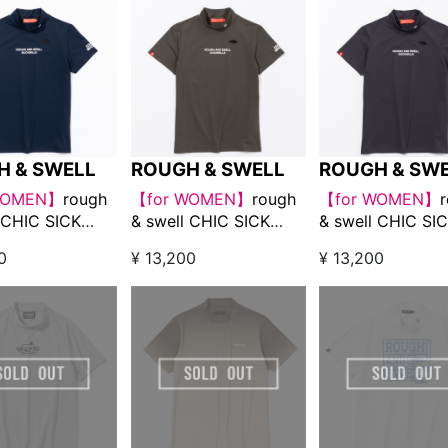
H & SWELL
ROUGH & SWELL
ROUGH & SW
WOMEN】
rough
【for WOMEN】
rough
【for WOMEN】
 CHIC SICK
& swell CHIC SICK
& swell CHIC SI
 MOCK ネイビー
TOUR MOCK オリーブ
TOUR MOCK 
0
¥ 13,200
¥ 13,200
ルグレー