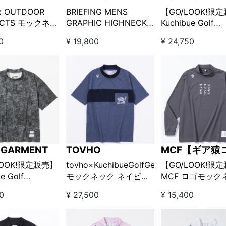
x OUTDOOR
BRIEFING MENS
【GO/LOOK!限
UCTS モックネッ
GRAPHIC HIGHNECK
Kuchibue Golf
ク
アイボリー
Gentleman×HOR
0
¥ 19,800
¥ 24,750
GARMENT Eden
Neck Tee / カ
 GARMENT
TOVHO
MCF【ギア猿
ブランド】
LOOK!限定販売】
tovho×KuchibueGolfGentleman
【GO/LOOK!限
e Golf
モックネック ネイビー
MCF ロゴモック
eman×HORN
【GO/LOOK!限定販売】
シャツ グレー
50
¥ 27,500
¥ 15,400
NT Eden Mock
Tee ブラック