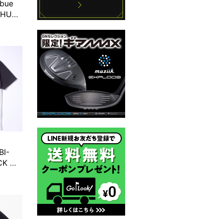
ibue
“HUT”
ト半袖モ
ビー
BI-
CK チ