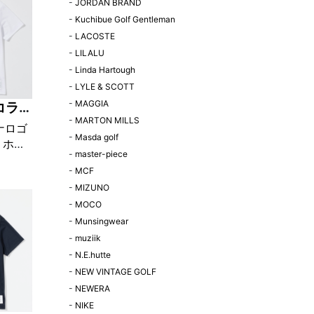
-
JORDAN BRAND
-
Kuchibue Golf Gentleman
-
LACOSTE
-
LILALU
-
Linda Hartough
-
LYLE & SCOTT
-
MAGGIA
コラボ
-
MARTON MILLS
ナロゴ
-
Masda golf
 ホワ
-
master-piece
!限定販
-
MCF
-
MIZUNO
-
MOCO
-
Munsingwear
-
muziik
-
N.E.hutte
-
NEW VINTAGE GOLF
-
NEWERA
-
NIKE