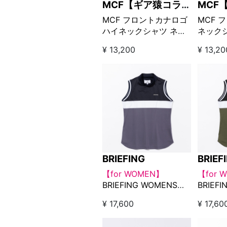
MCF【ギア猿コラボ
MCF
ブランド】
ブラン
MCF フロントカナロゴ
MCF 
ハイネックシャツ ネイ
ネック
ビー【GO/LOOK!限定販
【GO/
¥ 13,200
¥ 13,20
売】
BRIEFING
BRIEF
【for WOMEN】
【for 
BRIEFING WOMENS
BRIEF
PANEL STRIPE NO
PANEL 
¥ 17,600
¥ 17,60
SLEEVE HIGH NECK ネ
SLEEV
イビー
ラック