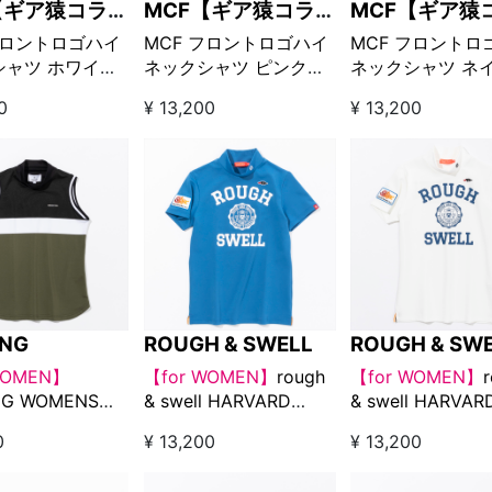
【ギア猿コラボ
MCF【ギア猿コラボ
MCF【ギア猿
ド】
ブランド】
ブランド】
フロントロゴハイ
MCF フロントロゴハイ
MCF フロントロ
シャツ ホワイト
ネックシャツ ピンク
ネックシャツ ネ
LOOK!限定販売】
【GO/LOOK!限定販売】
【GO/LOOK!限
0
¥ 13,200
¥ 13,200
ING
ROUGH & SWELL
ROUGH & SW
WOMEN】
【for WOMEN】
rough
【for WOMEN】
ING WOMENS
& swell HARVARD
& swell HARVAR
STRIPE NO
MOCK W. ブルー
MOCK W. ホワイ
0
¥ 13,200
¥ 13,200
E HIGH NECK ブ