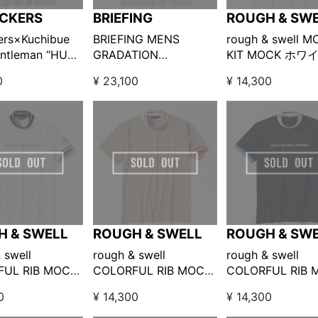
ICKERS
BRIEFING
ROUGH & SW
ers×Kuchibue
BRIEFING MENS
rough & swell 
entleman “HUT”
GRADATION
KIT MOCK ホワ
on プリント半袖モ
HIGHNECK グラデーシ
0
¥ 23,100
¥ 14,300
ック グレー
ョンハイネック
BROWN
H & SWELL
ROUGH & SWELL
ROUGH & SW
 swell
rough & swell
rough & swell
FUL RIB MOCK
COLORFUL RIB MOCK
COLORFUL RIB 
ト
ベージュ
ネイビー
0
¥ 14,300
¥ 14,300