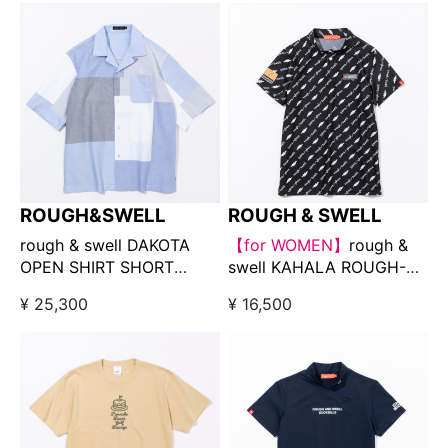
ROUGH&SWELL
ROUGH & SWELL
rough & swell DAKOTA
【for WOMEN】
rough &
OPEN SHIRT SHORT
swell KAHALA ROUGH-
SLEEVE サックスブルー
NECK ブラック
¥ 25,300
¥ 16,500