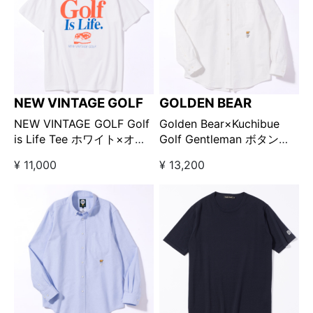
NEW VINTAGE GOLF
GOLDEN BEAR
NEW VINTAGE GOLF Golf
Golden Bear×Kuchibue
is Life Tee ホワイト×オレ
Golf Gentleman ボタンダ
ンジ
ウンオックスシャツ ホワイ
¥ 11,000
¥ 13,200
ト【GO/LOOK!限定販売】