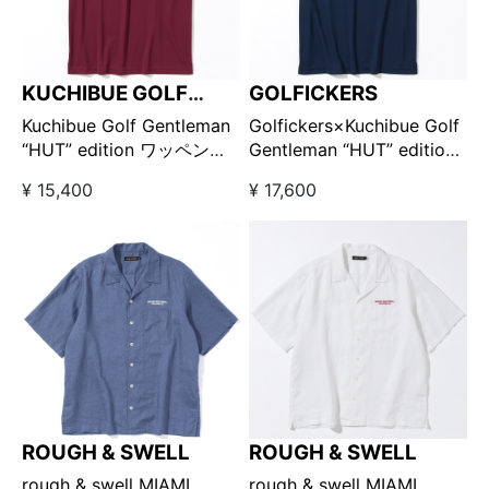
KUCHIBUE GOLF
GOLFICKERS
GENTLEMAN
Kuchibue Golf Gentleman
Golfickers×Kuchibue Golf
“HUT” edition ワッペン半
Gentleman “HUT” edition
袖モックネック バーガンデ
プリント半袖モックネック
¥ 15,400
¥ 17,600
ィ【GO/LOOK!限定販売】
ネイビー
ROUGH & SWELL
ROUGH & SWELL
rough & swell MIAMI
rough & swell MIAMI