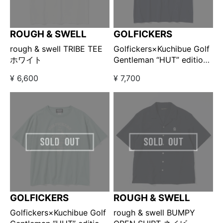
ROUGH & SWELL
GOLFICKERS
rough & swell TRIBE TEE
Golfickers×Kuchibue Golf
ホワイト
Gentleman “HUT” edition
Tシャツ ネイビー
¥ 6,600
¥ 7,700
【GO/LOOK!限定販売】
GOLFICKERS
ROUGH & SWELL
Golfickers×Kuchibue Golf
rough & swell BUMPY