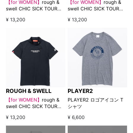
【for WOMEN】
rough &
【for WOMEN】
rough &
swell CHIC SICK TOUR
swell CHIC SICK TOUR
MOCK オリーブ
MOCK チャコールグレー
¥ 13,200
¥ 13,200
ROUGH & SWELL
PLAYER2
【for WOMEN】
rough &
PLAYER2 ロゴアイコン T
swell CHIC SICK TOUR
シャツ
MOCK ブラック
¥ 13,200
¥ 6,600