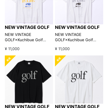
NEW VINTAGE GOLF
NEW VINTAGE GOLF
NEW VINTAGE
NEW VINTAGE
GOLF×Kuchibue Golf
GOLF×Kuchibue Golf
Gentleman Golf is Life
Gentleman Golf is Life
¥ 11,000
¥ 11,000
Tee ブルー×イエロー
Tee ブラック×グレー
【GO/LOOK!限定販売】
【GO/LOOK!限定販売】
NEW VINTAGE GOLF
NEW VINTAGE GOLF