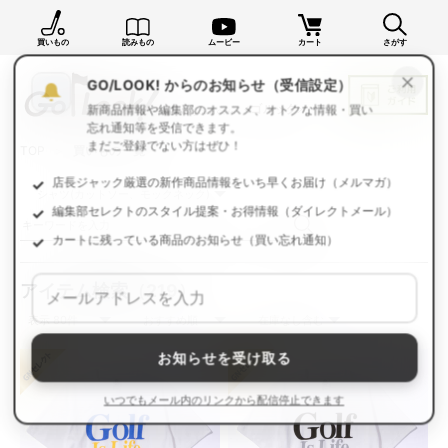
買いもの
読みもの
ムービー
カート
さがす
×
GO/LOOK! からのお知らせ（受信設定）
新商品情報や編集部のオススメ、オトクな情報・買い
忘れ通知等を受信できます。
TOP
買いもの一覧
まだご登録でない方はぜひ！
店長ジャック厳選の新作商品情報をいち早くお届け（メルマガ）
編集部セレクトのスタイル提案・お得情報（ダイレクトメール）
カートに残っている商品のお知らせ（買い忘れ通知）
アイテム検索
（219）
お知らせを受け取る
いつでもメール内のリンクから配信停止できます