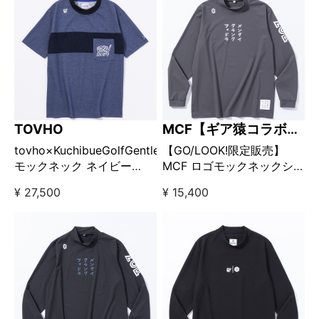
TOVHO
MCF【ギア猿コラボブ
ランド】
tovho×KuchibueGolfGentleman
【GO/LOOK!限定販売】
モックネック ネイビー
MCF ロゴモックネックシ
【GO/LOOK!限定販売】
ャツ グレー
¥ 27,500
¥ 15,400