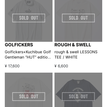
GOLFICKERS
ROUGH & SWELL
Golfickers×Kuchibue Golf
rough & swell LESSONS
Gentleman “HUT” edition
TEE / WHITE
プリント半袖モックネック
¥ 17,600
¥ 6,600
グレー