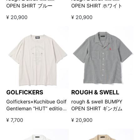
OPEN SHIRT ブルー
OPEN SHIRT ホワイト
¥ 20,900
¥ 20,900
GOLFICKERS
ROUGH & SWELL
Golfickers×Kuchibue Golf
rough & swell BUMPY
Gentleman “HUT” edition
OPEN SHIRT ギンガム
Tシャツ オフホワイト
¥ 7,700
¥ 20,900
【GO/LOOK!限定販売】