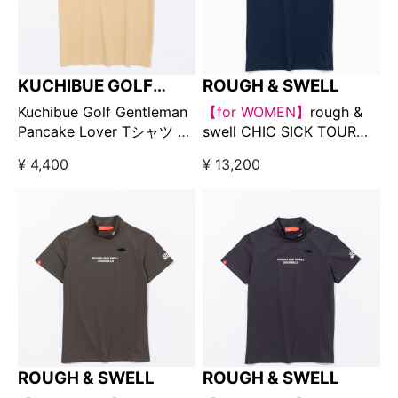
KUCHIBUE GOLF
ROUGH & SWELL
GENTLEMAN
Kuchibue Golf Gentleman
【for WOMEN】
rough &
Pancake Lover Tシャツ ベ
swell CHIC SICK TOUR
ージュ
MOCK ネイビー
¥ 4,400
¥ 13,200
ROUGH & SWELL
ROUGH & SWELL