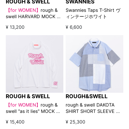
ROUGH & SWELL
SWANNIES
【for WOMEN】
rough &
Swannies Taps T-Shirt ヴ
swell HARVARD MOCK W.
ィンテージホワイト
ホワイト
¥ 13,200
¥ 6,600
ROUGH & SWELL
ROUGH&SWELL
【for WOMEN】
rough &
rough & swell DAKOTA
swell "as it lies" MOCK ロ
SHIRT SHORT SLEEVE サ
ングスリーブ ホワイト
ックスブルー
¥ 15,400
¥ 25,300