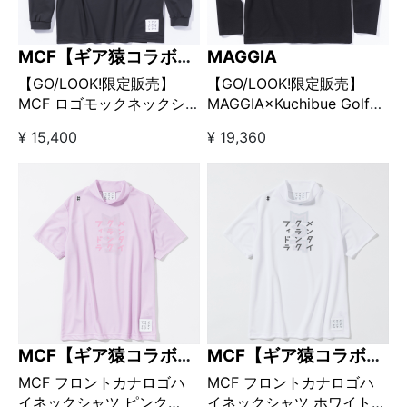
MCF【ギア猿コラボブ
MAGGIA
ランド】
【GO/LOOK!限定販売】
【GO/LOOK!限定販売】
MCF ロゴモックネックシ
MAGGIA×Kuchibue Golf
ャツ ブラック
Gentleman モックネックロ
¥ 15,400
¥ 19,360
ングスリーブ ブラック
MCF【ギア猿コラボブ
MCF【ギア猿コラボブ
ランド】
ランド】
MCF フロントカナロゴハ
MCF フロントカナロゴハ
イネックシャツ ピンク
イネックシャツ ホワイト