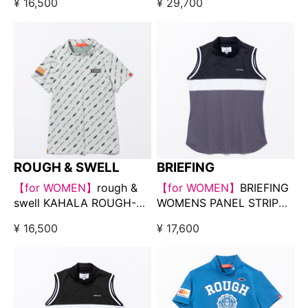
¥ 16,500
¥ 29,700
ROUGH & SWELL
BRIEFING
【for WOMEN】
rough &
【for WOMEN】
BRIEFING
swell KAHALA ROUGH-
WOMENS PANEL STRIPE
NECK ホワイト
NO SLEEVE HIGH NECK
¥ 16,500
¥ 17,600
ネイビー