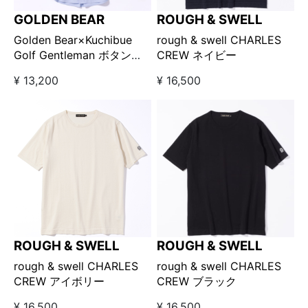
GOLDEN BEAR
ROUGH & SWELL
Golden Bear×Kuchibue
rough & swell CHARLES
Golf Gentleman ボタンダ
CREW ネイビー
ウンオックスシャツ サック
¥ 13,200
¥ 16,500
ス【GO/LOOK!限定販売】
ROUGH & SWELL
ROUGH & SWELL
rough & swell CHARLES
rough & swell CHARLES
CREW アイボリー
CREW ブラック
¥ 16,500
¥ 16,500