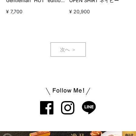
Gentleman “HUT” edition
OPEN SHIRT ネイビー
Tシャツ グリーン
¥ 7,700
¥ 20,900
【GO/LOOK!限定販売】
次へ ＞