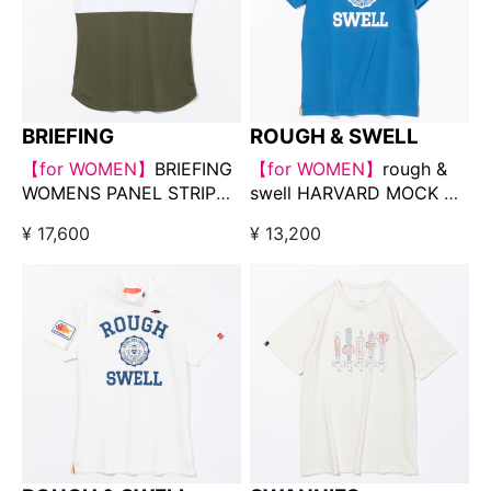
BRIEFING
ROUGH & SWELL
【for WOMEN】
BRIEFING
【for WOMEN】
rough &
WOMENS PANEL STRIPE
swell HARVARD MOCK W.
NO SLEEVE HIGH NECK
ブルー
¥ 17,600
¥ 13,200
ブラック