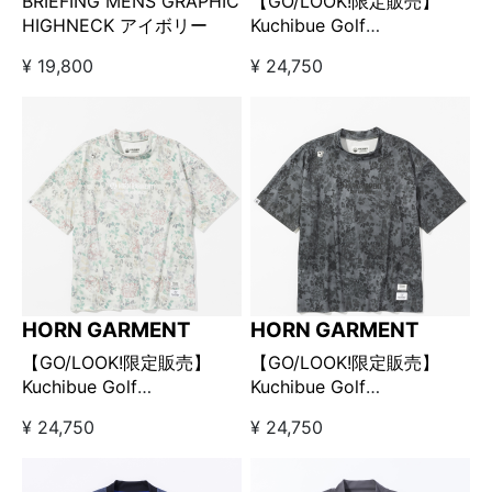
BRIEFING MENS GRAPHIC
【GO/LOOK!限定販売】
HIGHNECK アイボリー
Kuchibue Golf
Gentleman×HORN
¥ 19,800
¥ 24,750
GARMENT Eden Mock
Neck Tee / カーキ
HORN GARMENT
HORN GARMENT
【GO/LOOK!限定販売】
【GO/LOOK!限定販売】
Kuchibue Golf
Kuchibue Golf
Gentleman×HORN
Gentleman×HORN
¥ 24,750
¥ 24,750
GARMENT Eden Mock
GARMENT Eden Mock
Neck Tee / ライトグレー
Neck Tee ブラック