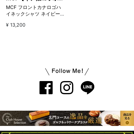
ランド】
MCF フロントカナロゴハ
イネックシャツ ネイビー
【GO/LOOK!限定販売】
¥ 13,200