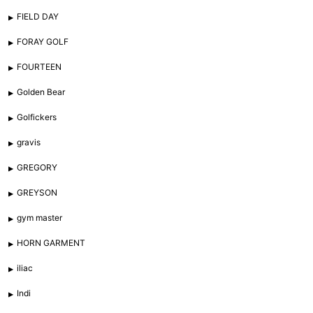
FIELD DAY
FORAY GOLF
FOURTEEN
Golden Bear
Golfickers
gravis
GREGORY
GREYSON
gym master
HORN GARMENT
iliac
Indi