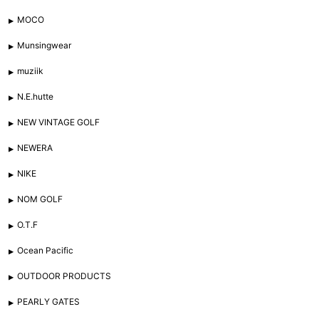
MOCO
Munsingwear
muziik
N.E.hutte
NEW VINTAGE GOLF
NEWERA
NIKE
NOM GOLF
O.T.F
Ocean Pacific
OUTDOOR PRODUCTS
PEARLY GATES