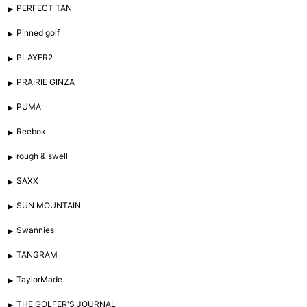
PERFECT TAN
Pinned golf
PLAYER2
PRAIRIE GINZA
PUMA
Reebok
rough & swell
SAXX
SUN MOUNTAIN
Swannies
TANGRAM
TaylorMade
THE GOLFER'S JOURNAL