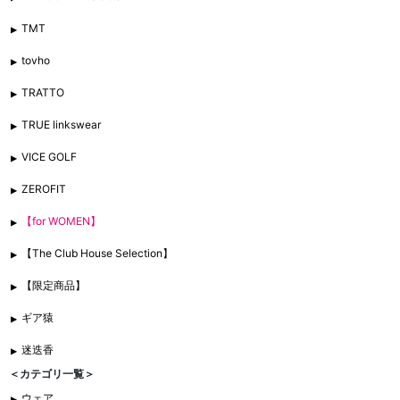
TMT
tovho
TRATTO
TRUE linkswear
VICE GOLF
ZEROFIT
【for WOMEN】
【The Club House Selection】
【限定商品】
ギア猿
迷迭香
＜カテゴリ一覧＞
ウェア