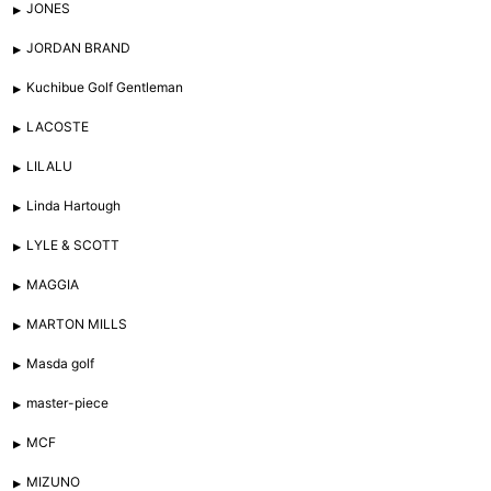
JONES
JORDAN BRAND
Kuchibue Golf Gentleman
LACOSTE
LILALU
Linda Hartough
LYLE & SCOTT
MAGGIA
MARTON MILLS
Masda golf
master-piece
MCF
MIZUNO