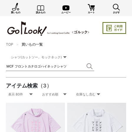
買いもの
読みもの
ムービー
カート
さがす
TOP
買いもの一覧
アイテム検索
（3）