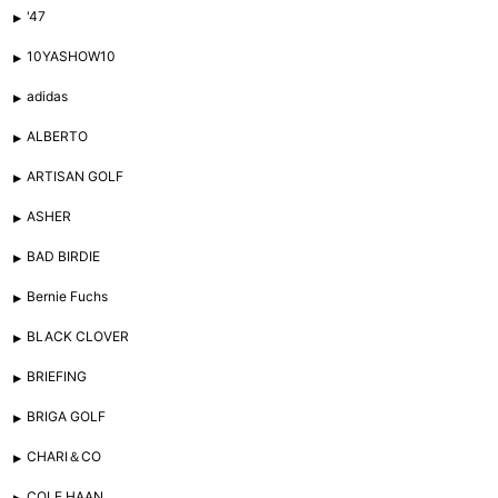
'47
10YASHOW10
adidas
ALBERTO
ARTISAN GOLF
ASHER
BAD BIRDIE
Bernie Fuchs
BLACK CLOVER
BRIEFING
BRIGA GOLF
CHARI＆CO
COLE HAAN