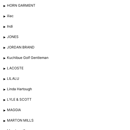
HORN GARMENT
iliac
Indi
JONES
JORDAN BRAND
Kuchibue Golf Gentleman
LACOSTE
LILALU
Linda Hartough
LYLE & SCOTT
MAGGIA
MARTON MILLS