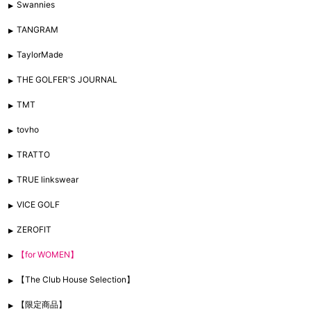
Swannies
TANGRAM
TaylorMade
THE GOLFER'S JOURNAL
TMT
tovho
TRATTO
TRUE linkswear
VICE GOLF
ZEROFIT
【for WOMEN】
【The Club House Selection】
【限定商品】