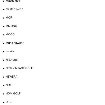
Masda golf
master-piece
MCF
MIZUNO
MOCO
Munsingwear
muziik
N.E.hutte
NEW VINTAGE GOLF
NEWERA
NIKE
NOM GOLF
O.T.F