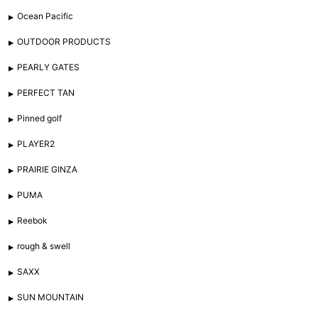
Ocean Pacific
OUTDOOR PRODUCTS
PEARLY GATES
PERFECT TAN
Pinned golf
PLAYER2
PRAIRIE GINZA
PUMA
Reebok
rough & swell
SAXX
SUN MOUNTAIN