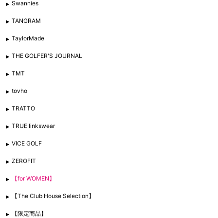
Swannies
TANGRAM
TaylorMade
THE GOLFER'S JOURNAL
TMT
tovho
TRATTO
TRUE linkswear
VICE GOLF
ZEROFIT
【for WOMEN】
【The Club House Selection】
【限定商品】