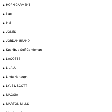
HORN GARMENT
iliac
Indi
JONES
JORDAN BRAND
Kuchibue Golf Gentleman
LACOSTE
LILALU
Linda Hartough
LYLE & SCOTT
MAGGIA
MARTON MILLS