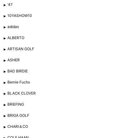
'47
10YASHOW10
adidas
ALBERTO
ARTISAN GOLF
ASHER
BAD BIRDIE
Bernie Fuchs
BLACK CLOVER
BRIEFING
BRIGA GOLF
CHARI＆CO
COLE HAAN