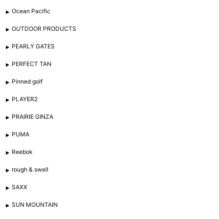
Ocean Pacific
OUTDOOR PRODUCTS
PEARLY GATES
PERFECT TAN
Pinned golf
PLAYER2
PRAIRIE GINZA
PUMA
Reebok
rough & swell
SAXX
SUN MOUNTAIN