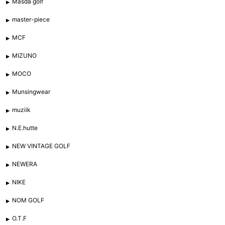
Masda golf
master-piece
MCF
MIZUNO
MOCO
Munsingwear
muziik
N.E.hutte
NEW VINTAGE GOLF
NEWERA
NIKE
NOM GOLF
O.T.F