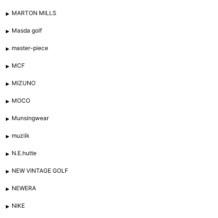
MARTON MILLS
Masda golf
master-piece
MCF
MIZUNO
MOCO
Munsingwear
muziik
N.E.hutte
NEW VINTAGE GOLF
NEWERA
NIKE