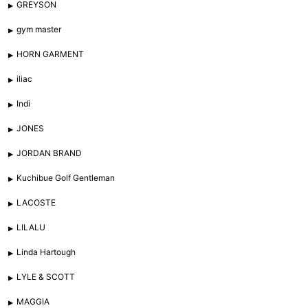
GREYSON
gym master
HORN GARMENT
iliac
Indi
JONES
JORDAN BRAND
Kuchibue Golf Gentleman
LACOSTE
LILALU
Linda Hartough
LYLE & SCOTT
MAGGIA