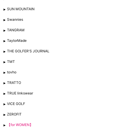
SUN MOUNTAIN
Swannies
TANGRAM
TaylorMade
THE GOLFER'S JOURNAL
TMT
tovho
TRATTO
TRUE linkswear
VICE GOLF
ZEROFIT
【for WOMEN】