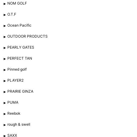
NOM GOLF
O.T.F
Ocean Pacific
OUTDOOR PRODUCTS
PEARLY GATES
PERFECT TAN
Pinned golf
PLAYER2
PRAIRIE GINZA
PUMA
Reebok
rough & swell
SAXX