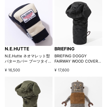
N.E.HUTTE
BRIEFING
N.E.Hutte ネオマレット型
BRIEFING DOGGY
パターカバー ブーツタイプ
FAIRWAY WOOD COVER
/ ネイビー×ホワイト
LIMONTA JQ / ドギーヘッ
¥ 16,500
¥ 17,600
ドカバー リモンタジャガー
ド / ブラック