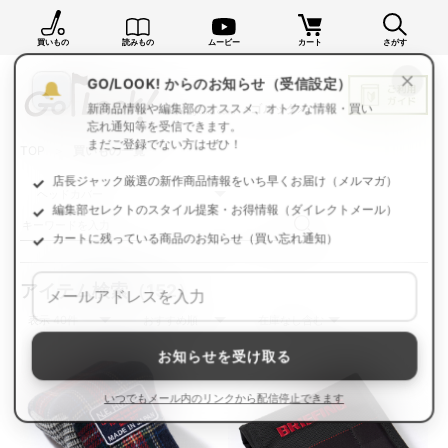
買いもの
読みもの
ムービー
カート
さがす
×
GO/LOOK! からのお知らせ（受信設定）
新商品情報や編集部のオススメ、オトクな情報・買い
忘れ通知等を受信できます。
TOP
買いもの一覧
まだご登録でない方はぜひ！
店長ジャック厳選の新作商品情報をいち早くお届け（メルマガ）
編集部セレクトのスタイル提案・お得情報（ダイレクトメール）
カートに残っている商品のお知らせ（買い忘れ通知）
アイテム検索
（152）
お知らせを受け取る
いつでもメール内のリンクから配信停止できます