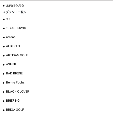
全商品を見る
＜ブランド一覧＞
'47
10YASHOW10
adidas
ALBERTO
ARTISAN GOLF
ASHER
BAD BIRDIE
Bernie Fuchs
BLACK CLOVER
BRIEFING
BRIGA GOLF