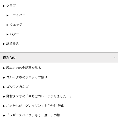
クラブ
ドライバー
ウェッジ
パター
練習器具
読みもの
読みものの全記事を見る
ゴルック春のポロシャツ祭り
ゴルフメガネズ
野村タケオの「今月はコレ、ポチリました！」
ボクたちが「グレイソン」を “推す” 理由
「レザースパイク、もう一度！」の旅