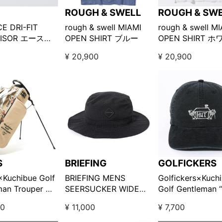
ROUGH & SWELL
ROUGH & SW
CE DRI-FIT
rough & swell MIAMI
rough & swell M
VISOR エースド
OPEN SHIRT ブルー
OPEN SHIRT 
ィットゴルフバ
¥ 20,900
¥ 20,900
/ ホワイト
S
BRIEFING
GOLFICKERS
Kuchibue Golf
BRIEFING MENS
Golfickers×Kuch
man Trouper 刺
SEERSUCKER WIDE
Golf Gentleman 
ディバッグ □
HAT / BLACK
edition キャッ
00
¥ 11,000
¥ 7,700
e”【GO/LOOK!限
ク【GO/LOOK!
】
売】