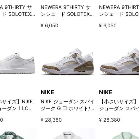
A 9THIRTY サ
NEWERA 9THIRTY サ
NEWERA 9THIR
 SOLOTEX x
ンシェード SOLOTEX x
ンシェード SOLOT
ET ロゴキャップ
ECOPET ロゴキャップ
ECOPET ロゴキ
¥ 6,050
¥ 6,050
ベージュ
ブラック
NIKE
NIKE
サイズ】NIKE
NIKE ジョーダン スパイ
【小さいサイズ】N
ーダン 1 LOW
ジーク G □ ホワイト/
ジョーダン スパ
ホワイト/オブシデ
ライトカーキ
ク G □ ホワイト
20
¥ 28,380
¥ 28,380
トカーキ