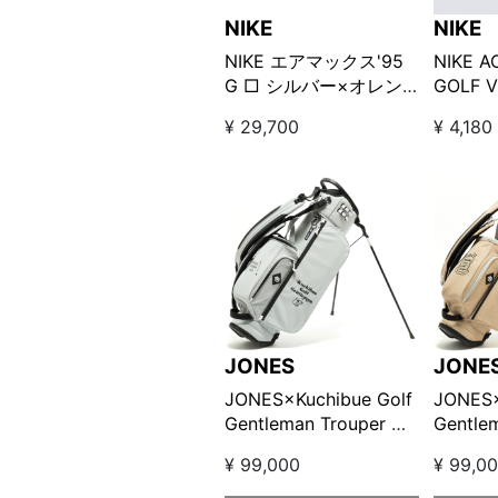
NIKE
NIKE
NIKE エアマックス'95
NIKE A
G □ シルバー×オレン
GOLF 
ジ
ライフ
¥ 29,700
¥ 4,180
イザー 
JONES
JONE
JONES×Kuchibue Golf
JONES×
Gentleman Trouper 刺
Gentle
繍 キャディバッグ □
繍キャ
¥ 99,000
¥ 99,0
“Moon
“Fescu
Gray”【GO/LOOK!限定
定販売