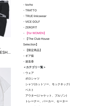
-
tovho
-
TRATTO
-
TRUE linkswear
-
VICE GOLF
-
ZEROFIT
-
【for WOMEN】
-
【The Club House
Selection】
L
-
【限定商品】
ESH
-
ギア猿
Y 3PK
-
迷迭香
＜カテゴリ一覧＞
-
ウェア
ポロシャツ
シャツ(カットソー、モックネック)
ベスト
アウター(ジャケット、ブルゾン)
トレーナー、パーカー、セーター