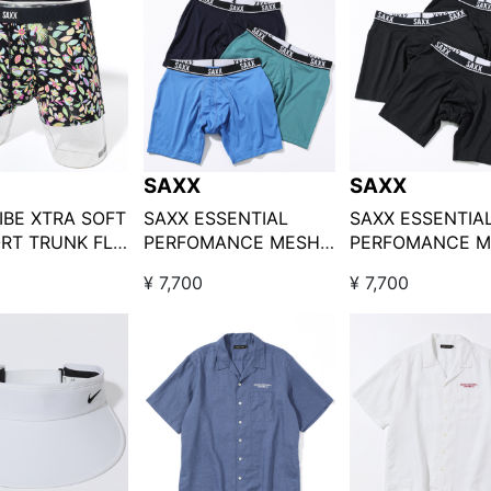
SAXX
SAXX
IBE XTRA SOFT
SAXX ESSENTIAL
SAXX ESSENTIA
RT TRUNK FLY
PERFOMANCE MESH
PERFOMANCE M
ニカル柄
BOXER BRIEF FLY 3PK
BOXER BRIEF FL
¥ 7,700
¥ 7,700
/ ブルー系
/ ブラック