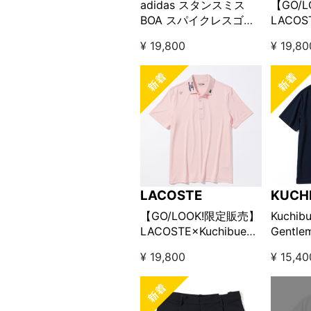
adidas スタンスミス
【GO/
BOA スパイクレスゴル
LACOST
フシューズ □ ホワイト
Golf G
¥ 19,800
¥ 19,80
×ブラック
ムポロ
LACOSTE
KUCH
GENT
【GO/LOOK!限定販売】
Kuchibu
LACOSTE×Kuchibue
Gentle
Golf Gentleman カスタ
editi
¥ 19,800
¥ 15,40
ムポロシャツ フラミン
ックネ
ゴピンク
【GO/