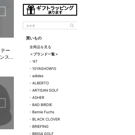
買いもの
全商品を見る
ロ テー
＜ブランド一覧＞
ンス
-
'47
-
10YASHOW10
-
adidas
-
ALBERTO
-
ARTISAN GOLF
-
ASHER
-
BAD BIRDIE
-
Bernie Fuchs
-
BLACK CLOVER
-
BRIEFING
-
BRIGA GOLF