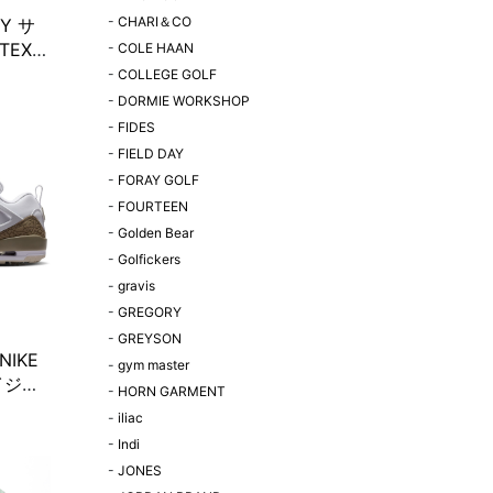
-
CHARI＆CO
TY サ
EX x
-
COLE HAAN
ャップ
-
COLLEGE GOLF
-
DORMIE WORKSHOP
-
FIDES
-
FIELD DAY
-
FORAY GOLF
-
FOURTEEN
-
Golden Bear
-
Golfickers
-
gravis
-
GREGORY
-
GREYSON
IKE
-
gym master
イジー
-
HORN GARMENT
/ライ
-
iliac
-
Indi
-
JONES