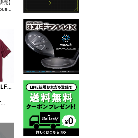
定販売】
bue
n カスタ
ウダー
LF
”
ン半袖モ
ガンデ
限定販