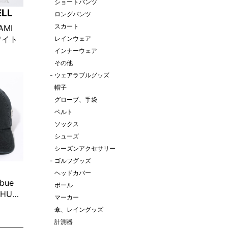
ショートパンツ
ELL
ロングパンツ
スカート
IAMI
ホワイト
レインウェア
インナーウェア
その他
-
ウェアラブルグッズ
帽子
グローブ、手袋
ベルト
ソックス
シューズ
シーズンアクセサリー
-
ゴルフグッズ
ヘッドカバー
ibue
ボール
“HUT”
マーカー
プ ブラッ
傘、レイングッズ
限定販
計測器