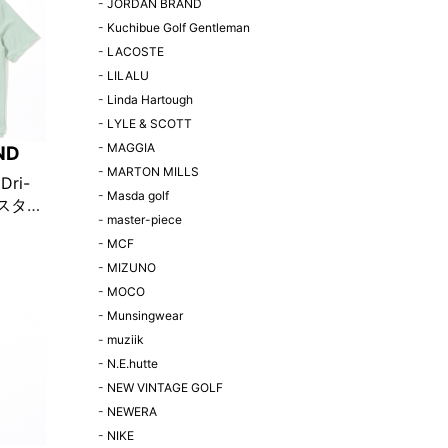
-
JORDAN BRAND
-
Kuchibue Golf Gentleman
-
LACOSTE
-
LILALU
-
Linda Hartough
-
LYLE & SCOTT
-
MAGGIA
ND
-
MARTON MILLS
Dri-
-
Masda golf
ピスタチ
-
master-piece
-
MCF
-
MIZUNO
-
MOCO
-
Munsingwear
-
muziik
-
N.E.hutte
-
NEW VINTAGE GOLF
-
NEWERA
-
NIKE