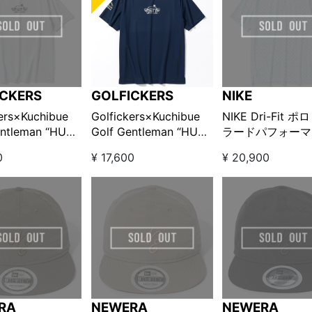
ICKERS
GOLFICKERS
NIKE
ers×Kuchibue
Golfickers×Kuchibue
NIKE Dri-Fit ポ
entleman “HUT”
Golf Gentleman “HUT”
ラードパフォーマ
on プリント半袖モ
edition プリント半袖モ
ブルー
0
¥ 17,600
¥ 20,900
ック グレー
ックネック ネイビー
RA
NEWERA
NEWERA