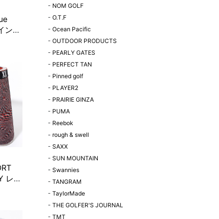
-
NOM GOLF
-
O.T.F
ue
n インス
-
Ocean Pacific
ロー
-
OUTDOOR PRODUCTS
トブル
-
PEARLY GATES
限定販
-
PERFECT TAN
-
Pinned golf
-
PLAYER2
-
PRAIRIE GINZA
-
PUMA
-
Reebok
-
rough & swell
-
SAXX
-
SUN MOUNTAIN
ORT
-
Swannies
LY レッ
-
TANGRAM
-
TaylorMade
-
THE GOLFER'S JOURNAL
-
TMT