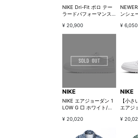
NIKE Dri-Fit ポロ テー
NEWER
ラードパフォーマンス
ンシェード
グリーン
ECOP
¥ 20,900
¥ 6,050
カーキ
NIKE
NIKE
NIKE エアジョーダン 1
【小さい
LOW G □ ホワイト/オ
エアジョ
ブシディアン
G □ 
¥ 20,020
¥ 20,0
ィアン