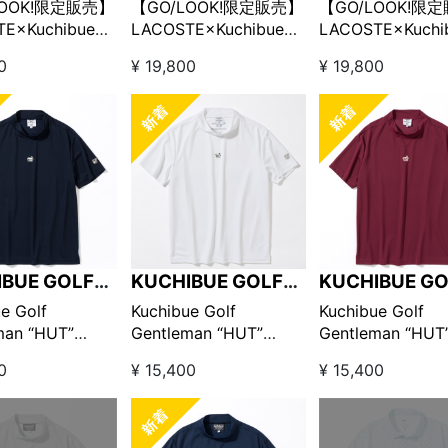
LOOK!限定販売】
【GO/LOOK!限定販売】
【GO/LOOK!限
E×Kuchibue
LACOSTE×Kuchibue
LACOSTE×Kuchi
entleman カスタ
Golf Gentleman カスタ
Golf Gentlema
0
¥ 19,800
¥ 19,800
シャツ ネイビー
ムポロシャツ ホワイト
ムポロシャツ パ
イエロー
IBUE GOLF
KUCHIBUE GOLF
KUCHIBUE GO
LEMAN
GENTLEMAN
GENTLEMAN
e Golf
Kuchibue Golf
Kuchibue Golf
man “HUT”
Gentleman “HUT”
Gentleman “HUT
on ワッペン半袖モ
edition ワッペン半袖モ
edition ワッペ
0
¥ 15,400
¥ 15,400
ック ネイビー
ックネック ホワイト
ックネック バー
LOOK!限定販売】
【GO/LOOK!限定販売】
ィ【GO/LOOK!
売】