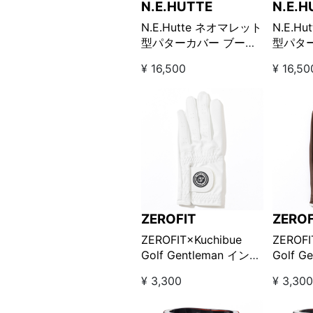
N.E.HUTTE
N.E.H
N.E.Hutte ネオマレット
N.E.H
型パターカバー ブーツ
型パタ
タイプ / クレイジーチ
タイプ 
¥ 16,500
¥ 16,50
ェック
ZEROFIT
ZEROF
ZEROFIT×Kuchibue
ZEROFI
Golf Gentleman インス
Golf G
パイラルゴルフグロー
パイラ
¥ 3,300
¥ 3,30
ブ-左手用 / ホワイト
ブ-左手
【GO/LOOK!限定販売】
【GO/