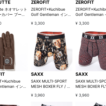
UTTE
ZEROFIT
ZEROFIT
utte ネオマレット
ZEROFIT×Kuchibue
ZEROFIT×Kuchib
ーカバー ブーツ
Golf Gentleman インス
Golf Gentlema
/ デニム
パイラルゴルフグロー
パイラルゴルフグ
0
¥ 3,300
¥ 3,300
ブ-左手用 / グレー
ブ-左手用 / ライ
【GO/LOOK!限定販売】
ー【GO/LOOK!
売】
IT
SAXX
SAXX
T×Kuchibue
SAXX MULTI-SPORT
SAXX MULTI-SP
entleman インス
MESH BOXER FLY / ス
MESH BOXER F
ルゴルフグロー
カル柄
ドブラック
0
¥ 3,960
¥ 3,960
用 / ブラウン
LOOK!限定販売】