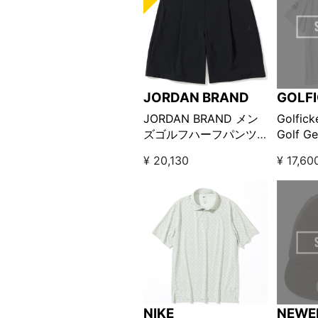
JORDAN BRAND
GOLF
JORDAN BRAND メン
Golfick
ズゴルフハーフパンツ
Golf G
ブラック
editi
¥ 20,130
¥ 17,60
ックネ
NIKE
NEWE