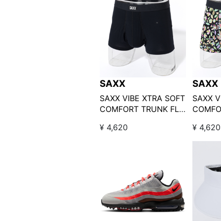
SAXX
SAXX
SAXX VIBE XTRA SOFT
SAXX V
COMFORT TRUNK FLY
COMFO
/ ブラック
/ ボタ
¥ 4,620
¥ 4,620