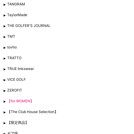
TANGRAM
TaylorMade
THE GOLFER'S JOURNAL
TMT
tovho
TRATTO
TRUE linkswear
VICE GOLF
ZEROFIT
【for WOMEN】
【The Club House Selection】
【限定商品】
ギア猿