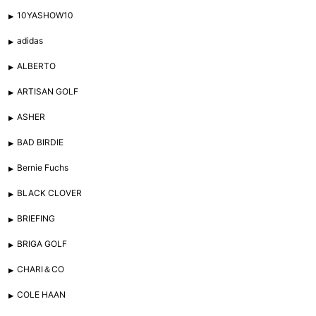
10YASHOW10
adidas
ALBERTO
ARTISAN GOLF
ASHER
BAD BIRDIE
Bernie Fuchs
BLACK CLOVER
BRIEFING
BRIGA GOLF
CHARI＆CO
COLE HAAN