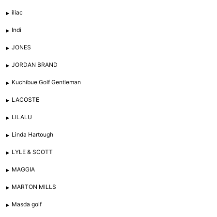
iliac
Indi
JONES
JORDAN BRAND
Kuchibue Golf Gentleman
LACOSTE
LILALU
Linda Hartough
LYLE & SCOTT
MAGGIA
MARTON MILLS
Masda golf