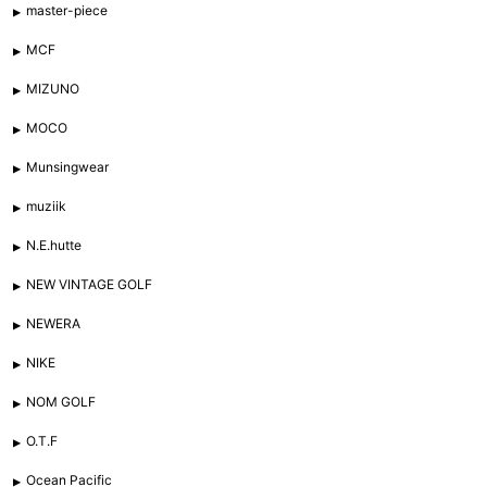
master-piece
MCF
MIZUNO
MOCO
Munsingwear
muziik
N.E.hutte
NEW VINTAGE GOLF
NEWERA
NIKE
NOM GOLF
O.T.F
Ocean Pacific