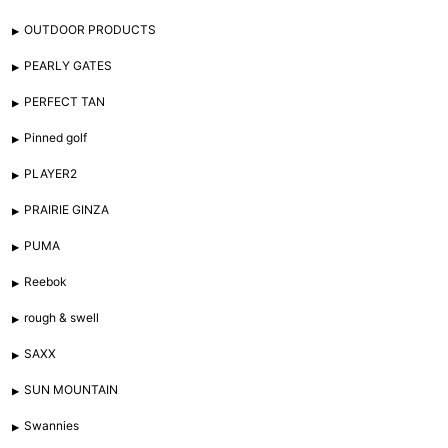
OUTDOOR PRODUCTS
PEARLY GATES
PERFECT TAN
Pinned golf
PLAYER2
PRAIRIE GINZA
PUMA
Reebok
rough & swell
SAXX
SUN MOUNTAIN
Swannies