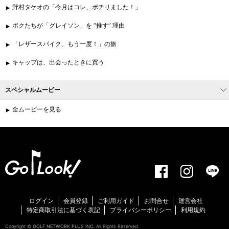
野村タケオの「今月はコレ、ポチリました！」
ボクたちが「グレイソン」を “推す” 理由
「レザースパイク、もう一度！」の旅
キャップは、出会ったときに買う
スペシャルムービー
全ムービーを見る
ログイン
会員登録
ご利用ガイド
お問合せ
運営会社
特定商取引法に基づく表記
プライバシーポリシー
利用規約
Copyright ©
GOLF NETWORK PLUS INC.
All Rights Reserved.