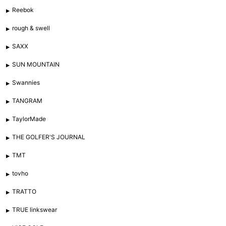
Reebok
rough & swell
SAXX
SUN MOUNTAIN
Swannies
TANGRAM
TaylorMade
THE GOLFER'S JOURNAL
TMT
tovho
TRATTO
TRUE linkswear