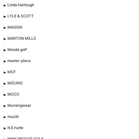
Linda Hartough
LYLE & SCOTT
MAGGIA
MARTON MILLS
Masda golf
master-piece
MCF
MIZUNO
MOCO
Munsingwear
muziik
N.E.hutte
NEW VINTAGE GOLF