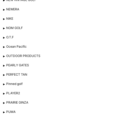
NEWERA
NIKE
NOM GOLF
O.T.F
Ocean Pacific
OUTDOOR PRODUCTS
PEARLY GATES
PERFECT TAN
Pinned golf
PLAYER2
PRAIRIE GINZA
PUMA