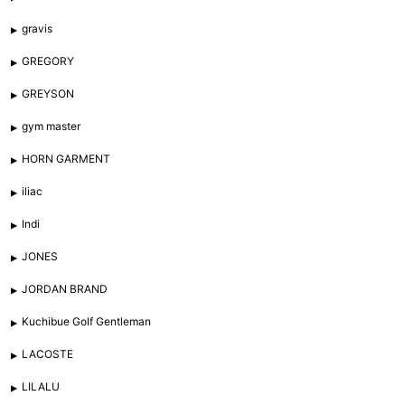
gravis
GREGORY
GREYSON
gym master
HORN GARMENT
iliac
Indi
JONES
JORDAN BRAND
Kuchibue Golf Gentleman
LACOSTE
LILALU