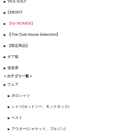
VICE GOLF
ZEROFIT
【for WOMEN】
【The Club House Selection】
【限定商品】
ギア猿
迷迭香
＜カテゴリ一覧＞
ウェア
ポロシャツ
シャツ(カットソー、モックネック)
ベスト
アウター(ジャケット、ブルゾン)