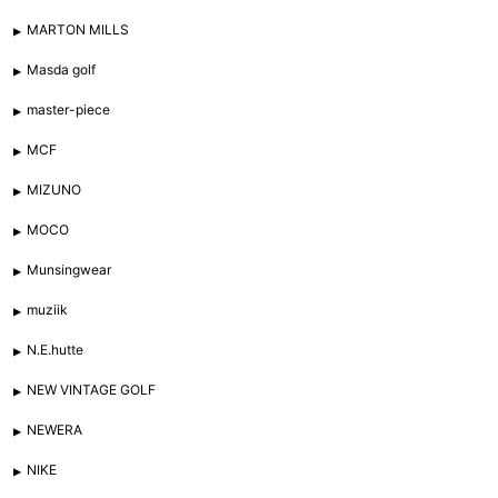
MARTON MILLS
Masda golf
master-piece
MCF
MIZUNO
MOCO
Munsingwear
muziik
N.E.hutte
NEW VINTAGE GOLF
NEWERA
NIKE