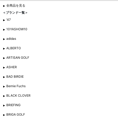
全商品を見る
＜ブランド一覧＞
'47
10YASHOW10
adidas
ALBERTO
ARTISAN GOLF
ASHER
BAD BIRDIE
Bernie Fuchs
BLACK CLOVER
BRIEFING
BRIGA GOLF