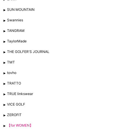
SUN MOUNTAIN
Swannies
TANGRAM
TaylorMade
THE GOLFER'S JOURNAL
TMT
tovho
TRATTO
TRUE linkswear
VICE GOLF
ZEROFIT
【for WOMEN】