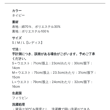
カラー
ネイビー
素材
表地：綿70％、ポリエステル30%
裏地：ポリエステル100％
サイズ
S / M / L【レディス】
寸法：
手計測につき、誤差がある場合がございます。予めご了承
ください。
S＝ウエスト：71cm/股上：23cm/わたり：30cm/股下：
14cm
M＝ウエスト：75cm/股上：23.5cm/わたり：31cm/股下：
15cm
L＝ウエスト：79cm/股上：24cm/わたり：32cm/股下：
16cm
生産国
フィリピン
洗濯処理
・液温は30℃を限度とし、洗濯機で弱い洗濯ができる