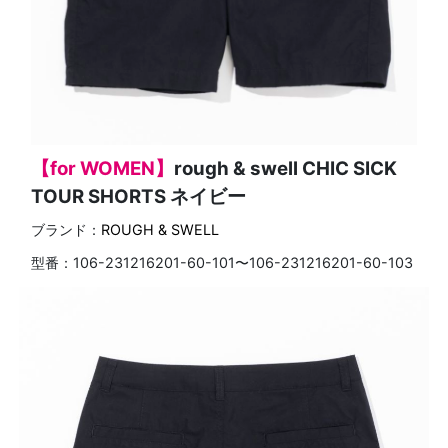
【for WOMEN】
rough & swell CHIC SICK
TOUR SHORTS ネイビー
ブランド：
ROUGH & SWELL
型番：
106-231216201-60-101〜106-231216201-60-103