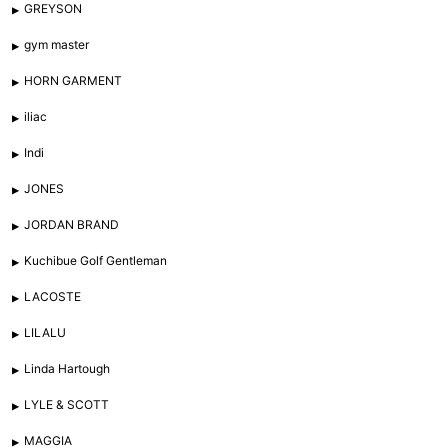
GREYSON
gym master
HORN GARMENT
iliac
Indi
JONES
JORDAN BRAND
Kuchibue Golf Gentleman
LACOSTE
LILALU
Linda Hartough
LYLE & SCOTT
MAGGIA