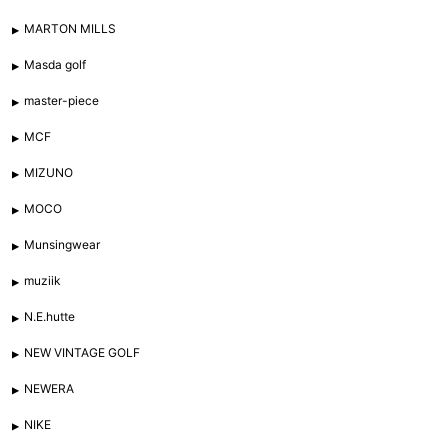
MARTON MILLS
Masda golf
master-piece
MCF
MIZUNO
MOCO
Munsingwear
muziik
N.E.hutte
NEW VINTAGE GOLF
NEWERA
NIKE