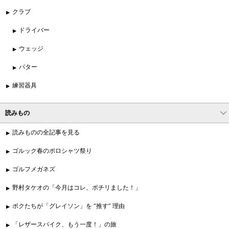
クラブ
ドライバー
ウェッジ
パター
練習器具
読みもの
読みものの全記事を見る
ゴルック春のポロシャツ祭り
ゴルフメガネズ
野村タケオの「今月はコレ、ポチリました！」
ボクたちが「グレイソン」を “推す” 理由
「レザースパイク、もう一度！」の旅