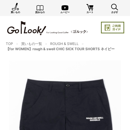
買いもの
読みもの
ムービー
カート
さがす
×
GO/LOOK! からのお知らせ（受信設定）
新商品情報や編集部のオススメ、オトクな情報・買い
忘れ通知等を受信できます。
TOP
買いもの一覧
ROUGH & SWELL
まだご登録でない方はぜひ！
【for WOMEN】rough & swell CHIC SICK TOUR SHORTS ネイビー
店長ジャック厳選の新作商品情報をいち早くお届け（メルマガ）
編集部セレクトのスタイル提案・お得情報（ダイレクトメール）
カートに残っている商品のお知らせ（買い忘れ通知）
お知らせを受け取る
いつでもメール内のリンクから配信停止できます