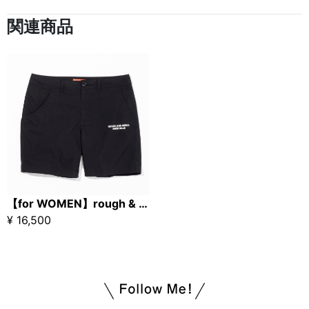
関連商品
【for WOMEN】rough & swell CHIC SICK TOUR SHORTS ブラック
¥ 16,500