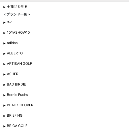
全商品を見る
＜ブランド一覧＞
'47
10YASHOW10
adidas
ALBERTO
ARTISAN GOLF
ASHER
BAD BIRDIE
Bernie Fuchs
BLACK CLOVER
BRIEFING
BRIGA GOLF