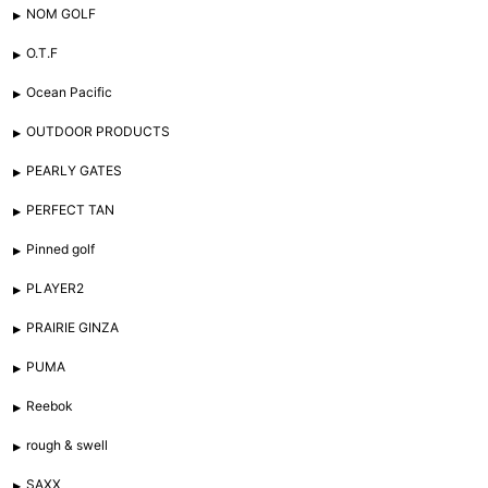
NOM GOLF
O.T.F
Ocean Pacific
OUTDOOR PRODUCTS
PEARLY GATES
PERFECT TAN
Pinned golf
PLAYER2
PRAIRIE GINZA
PUMA
Reebok
rough & swell
SAXX