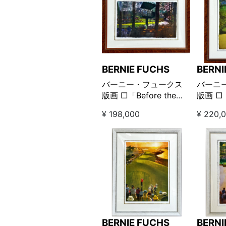
BERNIE FUCHS
BERNI
バーニー・フュークス
バーニ
版画 □「Before the
版画 □「
action-Augusta 16th
Tourn
¥ 198,000
¥ 220,
hole ビフォー ジ アクシ
ブ ト
ョン -オーガスタ16番ホ
ール」
BERNIE FUCHS
BERNI