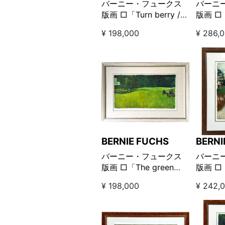
バーニー・フュークス
バーニ
版画 □「Turn berry /
版画 □「
ターンベリー」
セント
¥ 198,000
¥ 286,
ス」
BERNIE FUCHS
BERNI
バーニー・フュークス
バーニ
版画 □「The green
版画 □「
crew-Augusta 11th
Hole
¥ 198,000
¥ 242,
hole グリーン クルー オ
ール」
ーガスタ11番ホール」