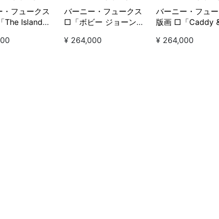
ー・フュークス
バーニー・フュークス
バーニー・フュー
The Island
□「ボビー ジョーンズ
版画 □「Caddy 
- TPC Sawgrass
- インターラーケン」
Player on fairw
000
¥ 264,000
¥ 264,000
ランドグ
ディ アンド プレ
―TPCソウグラ
オン フェアウェ
ホール」