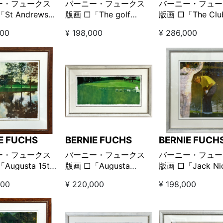
ー・フュークス
バーニー・フュークス
バーニー・フュー
St Andrews
版画 □「The golf
版画 □「The Clu
・アンドリュー
world ザ ゴルフ ワール
House クラブ 
000
¥ 198,000
¥ 286,000
ド」
E FUCHS
BERNIE FUCHS
BERNIE FUCH
ー・フュークス
バーニー・フュークス
バーニー・フュー
Augusta 15th
版画 □「Augusta
版画 □「Jack Nic
 オーガスタ15番ホ
Waiting オーガスタ ウ
/ ジャック ニク
000
¥ 220,000
¥ 198,000
ェイティング」
ス」