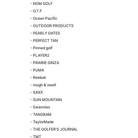
-
NOM GOLF
-
O.T.F
-
Ocean Pacific
-
OUTDOOR PRODUCTS
-
PEARLY GATES
-
PERFECT TAN
-
Pinned golf
-
PLAYER2
-
PRAIRIE GINZA
-
PUMA
-
Reebok
-
rough & swell
-
SAXX
-
SUN MOUNTAIN
-
Swannies
-
TANGRAM
-
TaylorMade
-
THE GOLFER'S JOURNAL
-
TMT