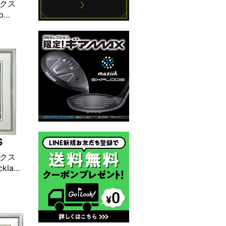
クス
b
ハウス」
S
クス
klaus
ラウ