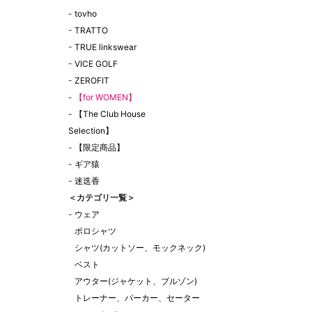
-
tovho
-
TRATTO
-
TRUE linkswear
-
VICE GOLF
-
ZEROFIT
-
【for WOMEN】
-
【The Club House
Selection】
-
【限定商品】
-
ギア猿
-
迷迭香
＜カテゴリ一覧＞
-
ウェア
ポロシャツ
シャツ(カットソー、モックネック)
ベスト
アウター(ジャケット、ブルゾン)
トレーナー、パーカー、セーター