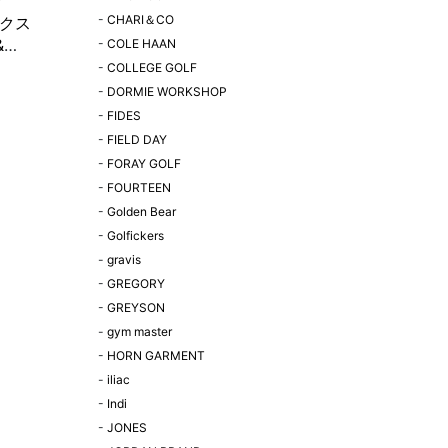
-
CHARI＆CO
クス
&
-
COLE HAAN
ay キャ
-
COLLEGE GOLF
イヤー
-
DORMIE WORKSHOP
イ」
-
FIDES
-
FIELD DAY
-
FORAY GOLF
-
FOURTEEN
-
Golden Bear
-
Golfickers
-
gravis
-
GREGORY
-
GREYSON
-
gym master
-
HORN GARMENT
-
iliac
-
Indi
-
JONES