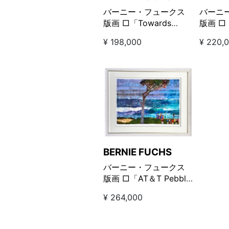
バーニー・フュークス
バーニ
版画 □「Towards
版画 □「
sunset トワーズ サンセ
Green 
¥ 198,000
¥ 220,
ット」
17th Hole アイ
リーン
ス17番
BERNIE FUCHS
バーニー・フュークス
版画 □「AT＆T Pebble
Beach 1991 / AT＆T ペ
¥ 264,000
ブルビーチ 1991」