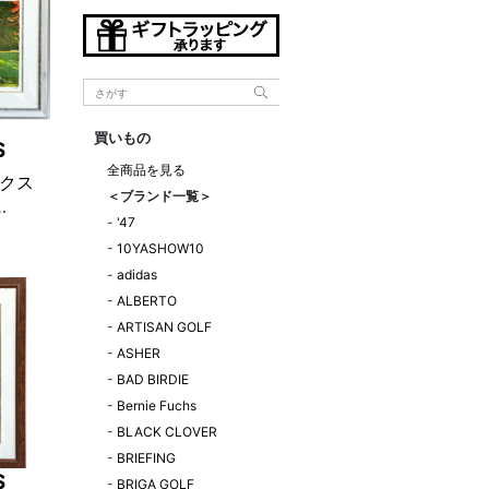
買いもの
S
全商品を見る
クス
＜ブランド一覧＞
-
'47
ティング
-
10YASHOW10
-
adidas
-
ALBERTO
-
ARTISAN GOLF
-
ASHER
-
BAD BIRDIE
-
Bernie Fuchs
-
BLACK CLOVER
-
BRIEFING
S
-
BRIGA GOLF