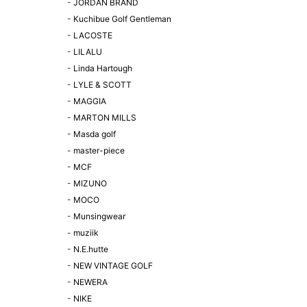
-
JORDAN BRAND
-
Kuchibue Golf Gentleman
-
LACOSTE
-
LILALU
-
Linda Hartough
-
LYLE & SCOTT
-
MAGGIA
-
MARTON MILLS
-
Masda golf
-
master-piece
-
MCF
-
MIZUNO
-
MOCO
-
Munsingwear
-
muziik
-
N.E.hutte
-
NEW VINTAGE GOLF
-
NEWERA
-
NIKE