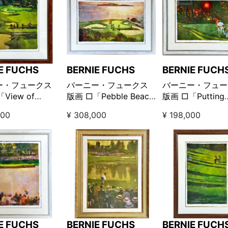
E FUCHS
BERNIE FUCHS
BERNIE FUCH
ー・フュークス
バーニー・フュークス
バーニー・フュー
View of
版画 □「Pebble Beach
版画 □「Putting
ament ビュー オ
Pro-Am - 7th Hole ペ
practice パッ
000
¥ 308,000
¥ 198,000
ーナメント」
ブルビーチ プロアマ7番
プラクティス」
ホール」
E FUCHS
BERNIE FUCHS
BERNIE FUCH