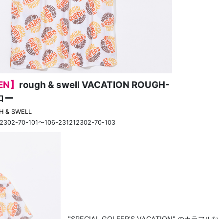
EN】
rough & swell VACATION ROUGH-
ロー
H & SWELL
12302-70-101〜106-231212302-70-103
"SPECIAL GOLFER'S VACATION" のカラフ