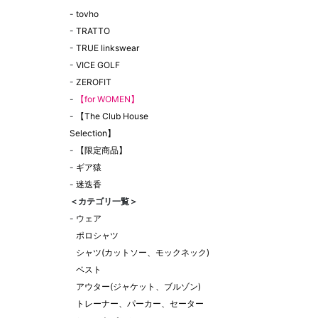
-
tovho
-
TRATTO
-
TRUE linkswear
-
VICE GOLF
-
ZEROFIT
-
【for WOMEN】
-
【The Club House
Selection】
-
【限定商品】
-
ギア猿
-
迷迭香
＜カテゴリ一覧＞
-
ウェア
ポロシャツ
シャツ(カットソー、モックネック)
ベスト
アウター(ジャケット、ブルゾン)
トレーナー、パーカー、セーター