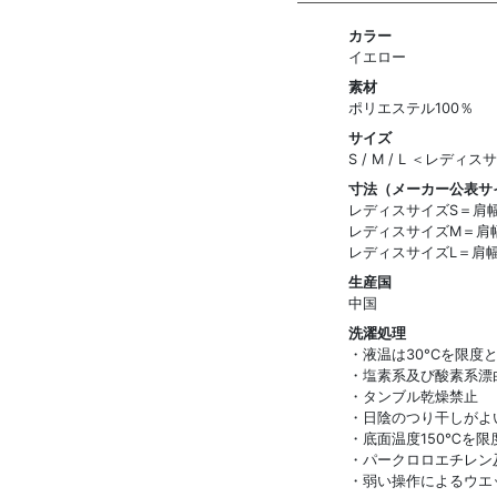
カラー
イエロー
素材
ポリエステル100％
サイズ
S / M / L ＜レディ
寸法（メーカー公表サ
レディスサイズS＝肩幅：
レディスサイズM＝肩幅：
レディスサイズL＝肩幅：
生産国
中国
洗濯処理
・液温は30°Cを限度
・塩素系及び酸素系漂
・タンブル乾燥禁止
・日陰のつり干しがよ
・底面温度150℃を
・パークロロエチレン
・弱い操作によるウエ