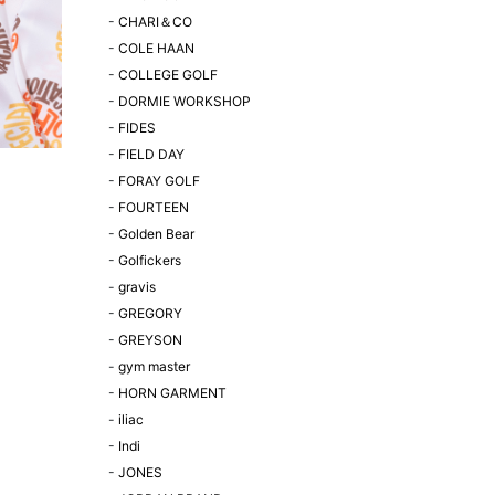
-
CHARI＆CO
-
COLE HAAN
-
COLLEGE GOLF
-
DORMIE WORKSHOP
-
FIDES
-
FIELD DAY
-
FORAY GOLF
-
FOURTEEN
-
Golden Bear
-
Golfickers
-
gravis
-
GREGORY
-
GREYSON
-
gym master
-
HORN GARMENT
-
iliac
-
Indi
-
JONES