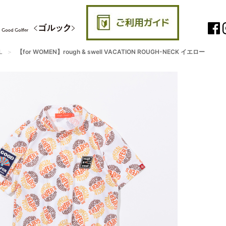
L
【for WOMEN】rough & swell VACATION ROUGH-NECK イエロー