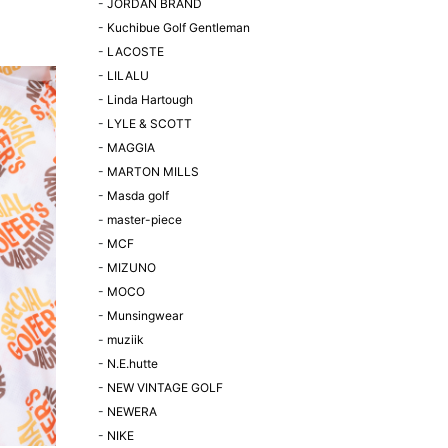
-
JORDAN BRAND
-
Kuchibue Golf Gentleman
-
LACOSTE
-
LILALU
-
Linda Hartough
-
LYLE & SCOTT
-
MAGGIA
-
MARTON MILLS
-
Masda golf
-
master-piece
-
MCF
-
MIZUNO
-
MOCO
-
Munsingwear
-
muziik
-
N.E.hutte
-
NEW VINTAGE GOLF
-
NEWERA
-
NIKE