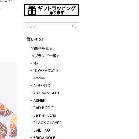
」。
買いもの
全商品を見る
＜ブランド一覧＞
-
'47
-
10YASHOW10
-
adidas
-
ALBERTO
-
ARTISAN GOLF
-
ASHER
-
BAD BIRDIE
-
Bernie Fuchs
-
BLACK CLOVER
-
BRIEFING
-
BRIGA GOLF