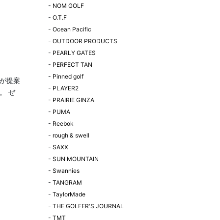
-
NOM GOLF
-
O.T.F
-
Ocean Pacific
-
OUTDOOR PRODUCTS
-
PEARLY GATES
-
PERFECT TAN
-
Pinned golf
が提案
-
PLAYER2
。 ぜ
-
PRAIRIE GINZA
-
PUMA
-
Reebok
-
rough & swell
-
SAXX
-
SUN MOUNTAIN
-
Swannies
-
TANGRAM
-
TaylorMade
-
THE GOLFER'S JOURNAL
-
TMT