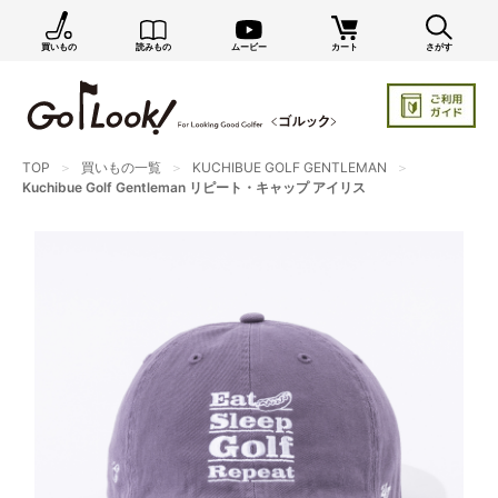
買いもの
読みもの
ムービー
カート
さがす
×
GO/LOOK! からのお知らせ（受信設定）
新商品情報や編集部のオススメ、オトクな情報・買い
忘れ通知等を受信できます。
TOP
買いもの一覧
KUCHIBUE GOLF GENTLEMAN
まだご登録でない方はぜひ！
Kuchibue Golf Gentleman リピート・キャップ アイリス
店長ジャック厳選の新作商品情報をいち早くお届け（メルマガ）
編集部セレクトのスタイル提案・お得情報（ダイレクトメール）
カートに残っている商品のお知らせ（買い忘れ通知）
お知らせを受け取る
いつでもメール内のリンクから配信停止できます