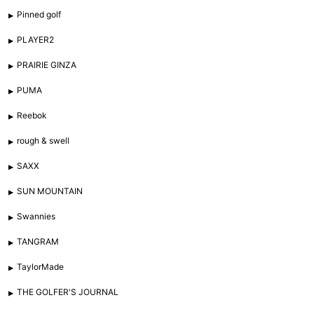
Pinned golf
PLAYER2
PRAIRIE GINZA
PUMA
Reebok
rough & swell
SAXX
SUN MOUNTAIN
Swannies
TANGRAM
TaylorMade
THE GOLFER'S JOURNAL