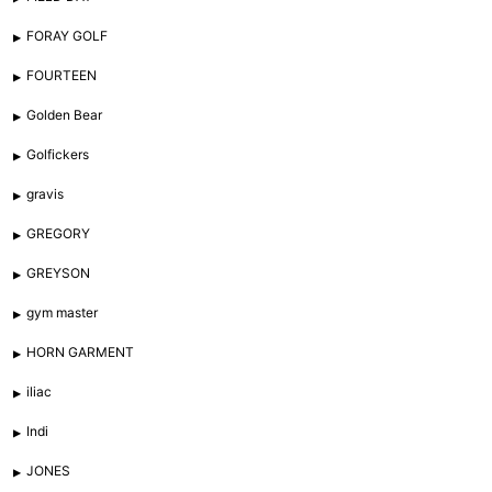
FORAY GOLF
FOURTEEN
Golden Bear
Golfickers
gravis
GREGORY
GREYSON
gym master
HORN GARMENT
iliac
Indi
JONES