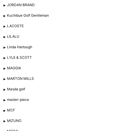
JORDAN BRAND
Kuchibue Golf Gentleman
LACOSTE
LILALU
Linda Hartough
LYLE & SCOTT
MAGGIA
MARTON MILLS
Masda golf
master-piece
MCF
MIZUNO