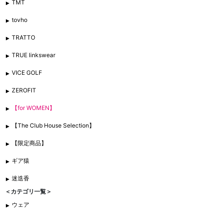
TMT
tovho
TRATTO
TRUE linkswear
VICE GOLF
ZEROFIT
【for WOMEN】
【The Club House Selection】
【限定商品】
ギア猿
迷迭香
＜カテゴリ一覧＞
ウェア