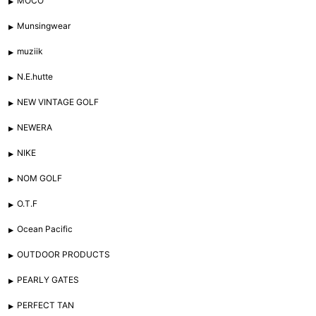
MOCO
Munsingwear
muziik
N.E.hutte
NEW VINTAGE GOLF
NEWERA
NIKE
NOM GOLF
O.T.F
Ocean Pacific
OUTDOOR PRODUCTS
PEARLY GATES
PERFECT TAN