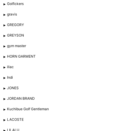
Golfickers
gravis
GREGORY
GREYSON
gym master
HORN GARMENT
iliac
Indi
JONES
JORDAN BRAND
Kuchibue Golf Gentleman
LACOSTE
LILALU