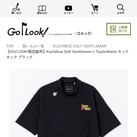
買いもの
読みもの
ムービー
カート
さがす
×
GO/LOOK! からのお知らせ（受信設定）
新商品情報や編集部のオススメ、オトクな情報・買い
忘れ通知等を受信できます。
TOP
買いもの一覧
KUCHIBUE GOLF GENTLEMAN
まだご登録でない方はぜひ！
【GO/LOOK!限定販売】Kuchibue Golf Gentlemen × TaylorMade モック
ネック ブラック
店長ジャック厳選の新作商品情報をいち早くお届け（メルマガ）
編集部セレクトのスタイル提案・お得情報（ダイレクトメール）
カートに残っている商品のお知らせ（買い忘れ通知）
お知らせを受け取る
いつでもメール内のリンクから配信停止できます