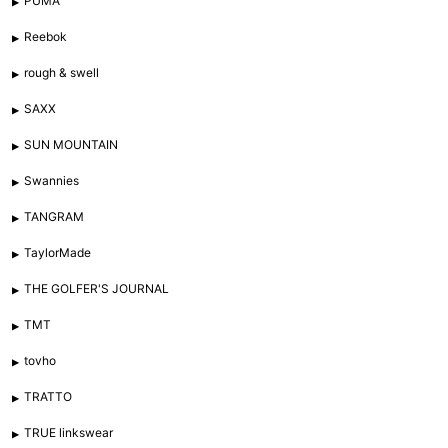
PUMA
Reebok
rough & swell
SAXX
SUN MOUNTAIN
Swannies
TANGRAM
TaylorMade
THE GOLFER'S JOURNAL
TMT
tovho
TRATTO
TRUE linkswear