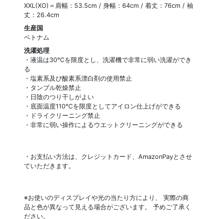
XXL(XO)＝肩幅：53.5cm / 身幅：64cm / 着丈：76cm / 袖
丈：26.4cm
生産国
ベトナム
洗濯処理
・液温は30℃を限度とし、洗濯機で非常に弱い洗濯ができ
る
・塩素系及び酸素系漂白剤の使用禁止
・タンブル乾燥禁止
・日陰のつり干しがよい
・底面温度110℃を限度としてアイロン仕上げができる
・ドライクリーニング禁止
・非常に弱い操作によるウエットクリーニングができる
・お支払い方法は、クレジットカード、AmazonPayとさせ
ていただきます。
※お使いのディスプレイや光の当たり方により、 実際の商
品と色が異なって見える場合がございます。 予めご了承く
ださい。