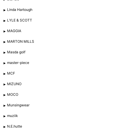
Linda Hartough
LYLE & SCOTT
MAGGIA
MARTON MILLS
Masda golf
master-piece
MCF
MIZUNO
MOCO
Munsingwear
muziik
N.E.hutte