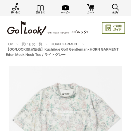
買いもの
読みもの
ムービー
カート
さがす
×
GO/LOOK! からのお知らせ（受信設定）
新商品情報や編集部のオススメ、オトクな情報・買い
忘れ通知等を受信できます。
TOP
買いもの一覧
HORN GARMENT
まだご登録でない方はぜひ！
【GO/LOOK!限定販売】Kuchibue Golf Gentleman×HORN GARMENT
Eden Mock Neck Tee / ライトグレー
店長ジャック厳選の新作商品情報をいち早くお届け（メルマガ）
編集部セレクトのスタイル提案・お得情報（ダイレクトメール）
カートに残っている商品のお知らせ（買い忘れ通知）
お知らせを受け取る
いつでもメール内のリンクから配信停止できます