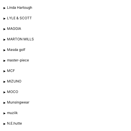
Linda Hartough
LYLE & SCOTT
MAGGIA
MARTON MILLS
Masda golf
master-piece
MCF
MIZUNO
MOCO
Munsingwear
muziik
N.E.hutte