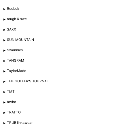
Reebok
rough & swell
SAXX
SUN MOUNTAIN
Swannies
TANGRAM
TaylorMade
THE GOLFER'S JOURNAL
TMT
tovho
TRATTO
TRUE linkswear