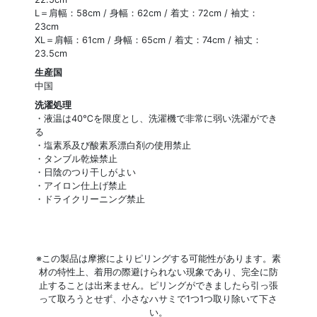
L＝肩幅：58cm / 身幅：62cm / 着丈：72cm / 袖丈：
23cm
XL＝肩幅：61cm / 身幅：65cm / 着丈：74cm / 袖丈：
23.5cm
生産国
中国
洗濯処理
・液温は40℃を限度とし、洗濯機で非常に弱い洗濯ができ
る
・塩素系及び酸素系漂白剤の使用禁止
・タンブル乾燥禁止
・日陰のつり干しがよい
・アイロン仕上げ禁止
・ドライクリーニング禁止
※この製品は摩擦によりピリングする可能性があります。素
材の特性上、着用の際避けられない現象であり、完全に防
止することは出来ません。ピリングができましたら引っ張
って取ろうとせず、小さなハサミで1つ1つ取り除いて下さ
い。