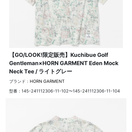
【GO/LOOK!限定販売】Kuchibue Golf
Gentleman×HORN GARMENT Eden Mock
Neck Tee / ライトグレー
ブランド：
HORN GARMENT
型番：
145-241112306-11-102〜145-241112306-11-104