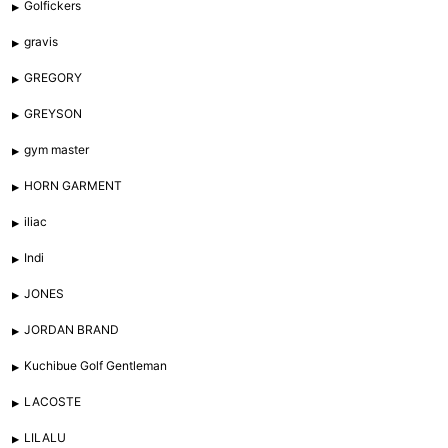
Golfickers
gravis
GREGORY
GREYSON
gym master
HORN GARMENT
iliac
Indi
JONES
JORDAN BRAND
Kuchibue Golf Gentleman
LACOSTE
LILALU