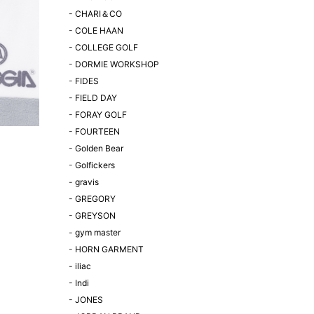
-
CHARI＆CO
-
COLE HAAN
-
COLLEGE GOLF
-
DORMIE WORKSHOP
-
FIDES
-
FIELD DAY
-
FORAY GOLF
-
FOURTEEN
-
Golden Bear
-
Golfickers
-
gravis
-
GREGORY
-
GREYSON
-
gym master
-
HORN GARMENT
-
iliac
-
Indi
-
JONES