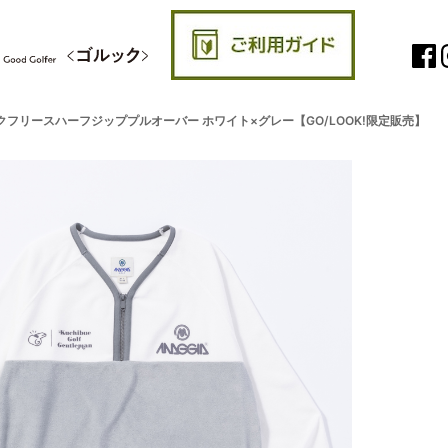
man Vネックフリースハーフジッププルオーバー ホワイト×グレー【GO/LOOK!限定販売】