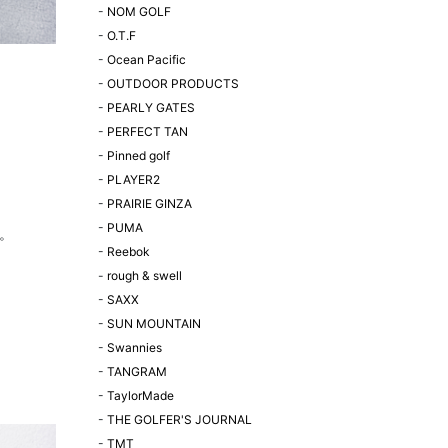
-
NOM GOLF
-
O.T.F
-
Ocean Pacific
-
OUTDOOR PRODUCTS
-
PEARLY GATES
-
PERFECT TAN
-
Pinned golf
-
PLAYER2
-
PRAIRIE GINZA
-
PUMA
。
-
Reebok
-
rough & swell
-
SAXX
-
SUN MOUNTAIN
-
Swannies
-
TANGRAM
-
TaylorMade
-
THE GOLFER'S JOURNAL
-
TMT