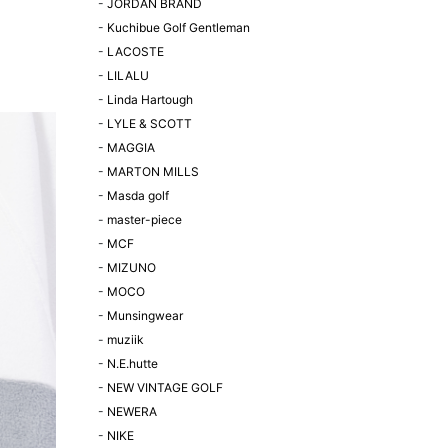
-
JORDAN BRAND
-
Kuchibue Golf Gentleman
-
LACOSTE
-
LILALU
-
Linda Hartough
-
LYLE & SCOTT
-
MAGGIA
-
MARTON MILLS
-
Masda golf
-
master-piece
-
MCF
-
MIZUNO
-
MOCO
-
Munsingwear
-
muziik
-
N.E.hutte
-
NEW VINTAGE GOLF
-
NEWERA
-
NIKE