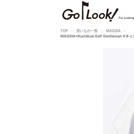
TOP
買いもの一覧
MAGGIA
MAGGIA×Kuchibue Golf Gentle