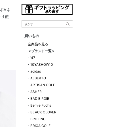
コラボVネ
なり使
買いもの
全商品を見る
＜ブランド一覧＞
-
'47
-
10YASHOW10
-
adidas
-
ALBERTO
-
ARTISAN GOLF
-
ASHER
-
BAD BIRDIE
-
Bernie Fuchs
-
BLACK CLOVER
-
BRIEFING
-
BRIGA GOLF