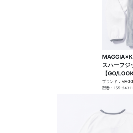
MAGGIA×K
スハーフジ
【GO/LOO
ブランド：
MAGG
型番：
155-2431