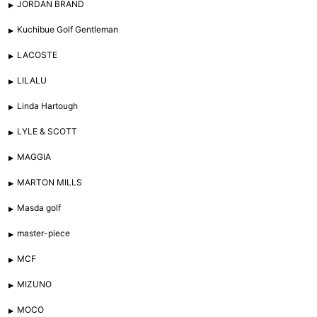
JORDAN BRAND
Kuchibue Golf Gentleman
LACOSTE
LILALU
Linda Hartough
LYLE & SCOTT
MAGGIA
MARTON MILLS
Masda golf
master-piece
MCF
MIZUNO
MOCO