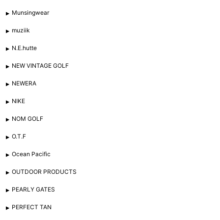
Munsingwear
muziik
N.E.hutte
NEW VINTAGE GOLF
NEWERA
NIKE
NOM GOLF
O.T.F
Ocean Pacific
OUTDOOR PRODUCTS
PEARLY GATES
PERFECT TAN