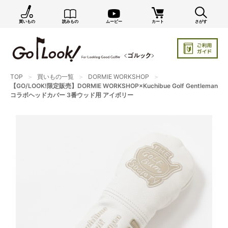
買いもの
読みもの
ムービー
カート
さがす
×
GO/LOOK! からのお知らせ（受信設定）
新商品情報や編集部のオススメ、オトクな情報・買い
忘れ通知等を受信できます。
TOP
買いもの一覧
DORMIE WORKSHOP
まだご登録でない方はぜひ！
【GO/LOOK!限定販売】DORMIE WORKSHOP×Kuchibue Golf Gentleman
コラボヘッドカバー 3番ウッド用 アイボリー
店長ジャック厳選の新作商品情報をいち早くお届け（メルマガ）
編集部セレクトのスタイル提案・お得情報（ダイレクトメール）
カートに残っている商品のお知らせ（買い忘れ通知）
お知らせを受け取る
いつでもメール内のリンクから配信停止できます