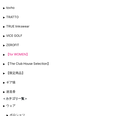
tovho
TRATTO
TRUE linkswear
VICE GOLF
ZEROFIT
【for WOMEN】
【The Club House Selection】
【限定商品】
ギア猿
迷迭香
＜カテゴリ一覧＞
ウェア
ポロシャツ