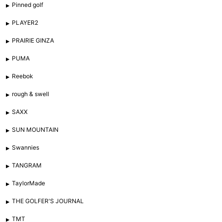
Pinned golf
PLAYER2
PRAIRIE GINZA
PUMA
Reebok
rough & swell
SAXX
SUN MOUNTAIN
Swannies
TANGRAM
TaylorMade
THE GOLFER'S JOURNAL
TMT