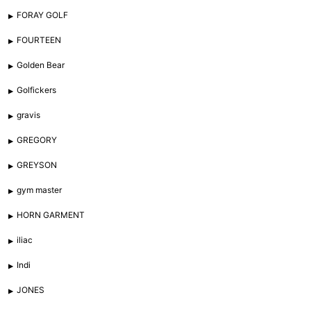
FORAY GOLF
FOURTEEN
Golden Bear
Golfickers
gravis
GREGORY
GREYSON
gym master
HORN GARMENT
iliac
Indi
JONES