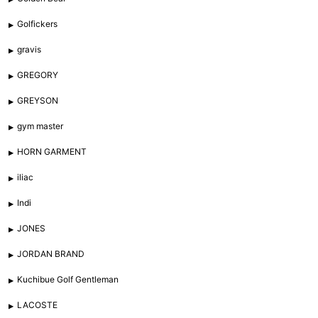
Golfickers
gravis
GREGORY
GREYSON
gym master
HORN GARMENT
iliac
Indi
JONES
JORDAN BRAND
Kuchibue Golf Gentleman
LACOSTE