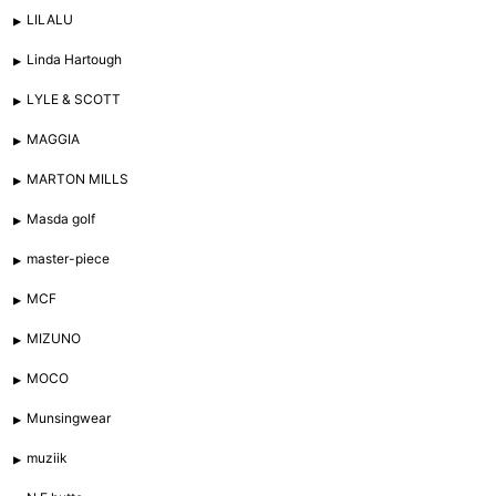
LILALU
Linda Hartough
LYLE & SCOTT
MAGGIA
MARTON MILLS
Masda golf
master-piece
MCF
MIZUNO
MOCO
Munsingwear
muziik