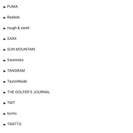
PUMA
Reebok
rough & swell
SAXX
SUN MOUNTAIN
Swannies
TANGRAM
TaylorMade
THE GOLFER'S JOURNAL
TMT
tovho
TRATTO