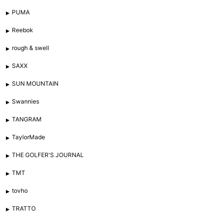
PUMA
Reebok
rough & swell
SAXX
SUN MOUNTAIN
Swannies
TANGRAM
TaylorMade
THE GOLFER'S JOURNAL
TMT
tovho
TRATTO