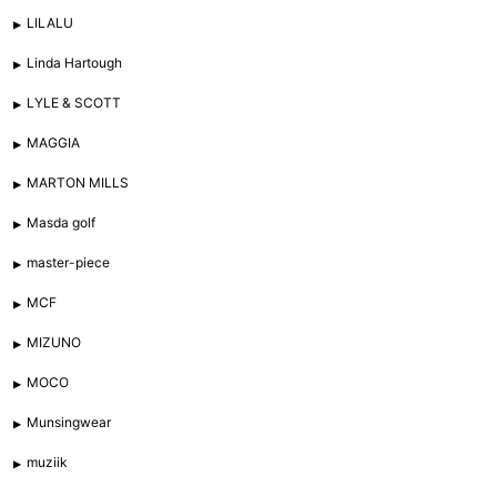
LILALU
Linda Hartough
LYLE & SCOTT
MAGGIA
MARTON MILLS
Masda golf
master-piece
MCF
MIZUNO
MOCO
Munsingwear
muziik