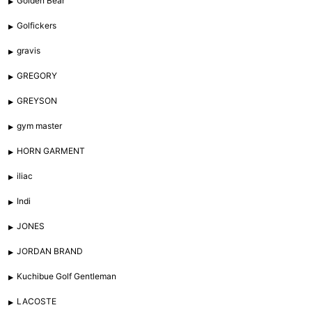
Golden Bear
Golfickers
gravis
GREGORY
GREYSON
gym master
HORN GARMENT
iliac
Indi
JONES
JORDAN BRAND
Kuchibue Golf Gentleman
LACOSTE