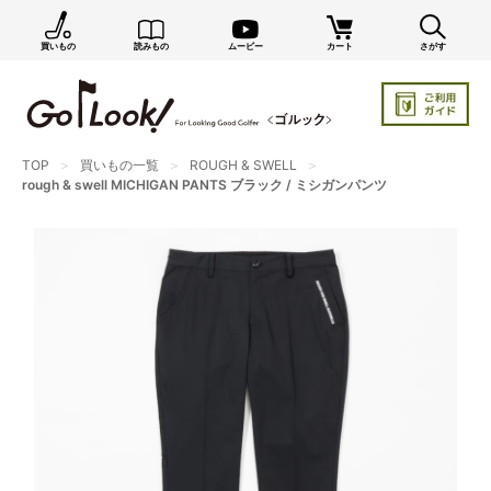
買いもの
読みもの
ムービー
カート
さがす
×
GO/LOOK! からのお知らせ（受信設定）
新商品情報や編集部のオススメ、オトクな情報・買い
忘れ通知等を受信できます。
まだご登録でない方はぜひ！
TOP
買いもの一覧
ROUGH & SWELL
rough & swell MICHIGAN PANTS ブラック / ミシガンパンツ
店長ジャック厳選の新作商品情報をいち早くお届け（メルマガ）
編集部セレクトのスタイル提案・お得情報（ダイレクトメール）
カートに残っている商品のお知らせ（買い忘れ通知）
お知らせを受け取る
いつでもメール内のリンクから配信停止できます